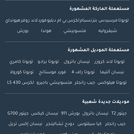
والشفط، إلخ.
مستعملة الماركة المشهورة
تويوتا
مرسيدس بنز
نسيام
لكزس
بي ام دبليو
فورد
لاند روفر
هيونداي
شيفروليه
متسوبيشي
هوندا
بورش
مستعملة الموديل المشهورة
تويوتا لاند كروزر
نيسان باترول
تويوتا برادو
تويوتا كامري
نيسان ألتيما
تويوتا راف 4
فورد موستانج
تويوتا كورولا
تويوتا هيلوكس
جيب رانجلر
متسوبيشي باجيرو
لكزس LS 430
موديلات جديدة شعبية
جيتور T2
نيسان باترول
بورش 911
نيسان كيكس
جيتور G700
جيب رانجلر
كيا سيلتوس
دودج تشالينجر
نيسان إكس تريل