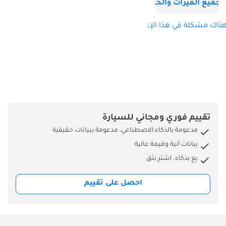
الدقيقة عزم الدوران
جميع الميزات والخصائص
(نيوتن متر): 804 نيوتن
متر عند 1500 دورة في
ناك مشكلة في هذا الإعلان؟
الدقيقة، ناقل الحركة:
يدوي، الأبعاد
والسعات وأنظمة
التعليق: مقاس
الإطارات: أمامي:
315/80R22.5، خلفي:
12R22.5، الأبعاد (مم):
تقييم فوري ومجاني للسيارة
الطول 9935 × العرض
مدعومة بالذكاء الاصطناعي، مدعومة ببيانات حقيقية
2490 × الارتفاع 3340
بيانات آنية وقيمة عالية
مم، سعة خزان
بِع بذكاء. اشترِ بثق
الوقود: 200 لتر، عدد
الأبواب: 2، سعة
احصل على تقييم
المقاعد: 1+2، ميزات
السلامة الداخلية
والخارجية، الموديل: