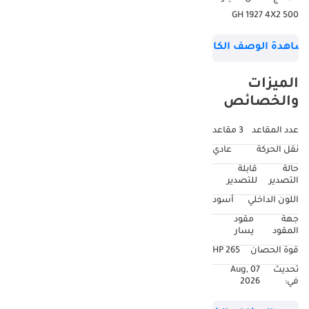
500 GH 1927 4X2
موديل 2026 - الماركة:
شاهدة الوصف الكامل
هينو - الموديل: GH
1927 - نوع الهيكل:
الميزات
شاحنة - نوع الدفع:
والخصائص
ثنائي الدفع - ناقل
الحركة: يدوي - موديل
عدد المقاعد
3 مقاعد
المحرك: J08E-WE -
نقل الحركة
عادي
نوع الوقود: ديزل - فئة
حالة
قابلة
المركبة: شاحنة - SWP-
التصدير
للتصدير
LHD - الانبعاثات: يورو
اللون الداخلي
أسود
4 - الحالة: جديد -
جهة
مقود
المحرك وناقل الحركة:
المقود
يسار
- موديل المحرك: J08E-
قوة الحصان
265 HP
WE - أقصى قوة
تحديث
07 Aug,
حصانية: 265 حصان
في:
2026
عند 2500 دورة في