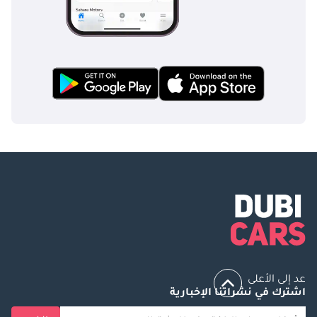
الإطارات: الأمامي:
٣١٥/٨٠R٢٢.٥، الخلفي:
١٢R٢٢.٥، نوع الإطارات:
بدون أنابيب، مقاس
الجنوط: ٢٢.٥ بوصة،
عدد المحاور: ٢، عدد
العجلات: ٦ + ١
احتياطي، المسافة من
الكابينة إلى نهاية
الهيكل: ٧٥٤٥ مم،
ارتفاع العجلة
الخامسة: ١١٠٠ مم،
ميزات إضافية: نظام
صوتي مع بلوتوث،
نوافذ كهربائية، قفل
مركزي، مصابيح
عد إلى الأعلى
ضباب، مكيف هواء
اشترك في نشراتنا الإخبارية
مُركّب من المصنع،