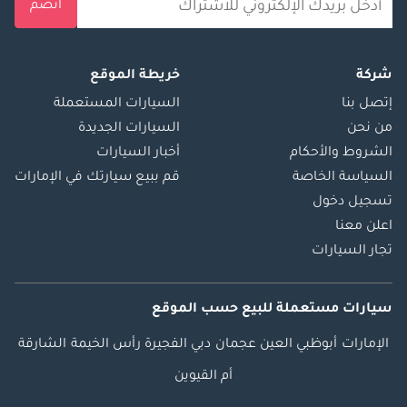
انضم
الوزن الإجمالي
للمركبة: ١٩ طن،
الحمولة الصافية: ١٣.٥
شركة
خريطة الموقع
طن، طول الهيكل: ٧.٦
متر، سعة المحرك:
إتصل بنا
السيارات المستعملة
٧٦٨٤ سم مكعب،
من نحن
السيارات الجديدة
الاستخدامات:
الشروط والأحكام
أخبار السيارات
شاحنات نقل البضائع،
السياسة الخاصة
قم ببيع سيارتك في الإمارات
شاحنات نقل البضائع
تسجيل دخول
مع رافعة، شاحنات
اعلن معنا
نقل البضائع
تجار السيارات
الصندوقية الفولاذية،
شاحنات نقل البضائع
ذات الألواح مع وحدة
سيارات مستعملة
للبيع
حسب الموقع
تبريد/تجميد، شاحنات
الإمارات
أبوظبي
العين
عجمان
دبي
الفجيرة
رأس الخيمة
الشارقة
قلابة، شاحنات ضغط
النفايات، صهاريج
أم القيوين
المياه والديزل