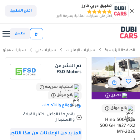
تطبيق دوبي كارز
افتح التطبيق
اعثر على سيارتك المثالية بسرعة أكبر
بع
تطبيق
الصفحة الرئيسية
سيارات الإمارات
سيارات دبي
سيارات هينو
تم النشر من
FSD Motors
استجابة سريعة
بائع موثّق
حصري
الموقع والاتجاهات
بائع موثّق
يقدم هذا الوكيل اختبار القيادة
هينو 500 Hino
والاستبدال
500 GH 1927 4X2
MY-2026
المزيد من الإعلانات من هذا التاجر