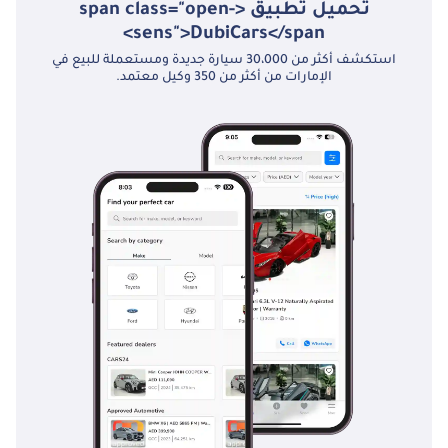
الدوران (من جدار إلى
تحميل تطبيق <span class="open-
جدار) - 11.3 متر،
sens">DubiCars</span>
المكابح (أمامية
استكشف أكثر من 30،000 سيارة جديدة ومستعملة للبيع في
الإمارات من أكثر من 350 وكيل معتمد.
وخلفية) - أسطوانية
(410 × 150 مم أمامي،
410 × 220 مم خلفي)،
نظام منع انغلاق
المكابح (ABS) - نعم،
مكابح العادم - نعم،
مكابح التوقف - مكابح
زنبركية، مولد كهربائي -
24 فولت - 90 أمبير،
قاعدة العجلات - 5830
مم الخلوص الأرضي:
٢٦٥ مم، عرض المسار
الأمامي: ٢٠٣٠ مم،
عرض المسار الخلفي:
١٨٣٥ مم، مقاس