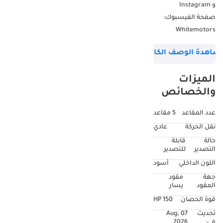
و Instagram
صفحة الفيسبوك:
Whitemotors
صفحة انستغرام:
شاهدة الوصف الكامل
WhitemotorsFZE
الميزات
موقعنا: نحن
والخصائص
موجودون في دبي ،
وايت موتورز ، رأس
عدد المقاعد
5 مقاعد
الخور ، DAZ Auto
نقل الحركة
عادي
Zone (Ducamz) رقم
حالة
قابلة
المعرض: 382.
التصدير
للتصدير
اللون الداخلي
أسود
يمكنك أن تجدنا على
جهة
مقود
خرائط جوجل فقط
المقود
يسار
اكتب: White Motors
قوة الحصان
150 HP
fze
تحديث
07 Aug,
في:
2026