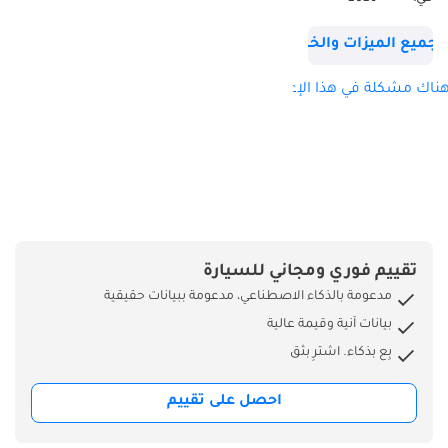
تواصل معنا للمزيد
من الاستفسارات
جميع الميزات والخصائص
يرجى التواصل عبر
الموبايل او الواتس اب
ناك مشكلة في هذا الإعلان؟
Ahmad:
AHMAD N2:
WASIM:
ABDULHAMID:
Haris:
تقييم فوري ومجاني للسيارة
مدعومة بالذكاء الاصطناعي، مدعومة ببيانات حقيقية
بيانات آنية وقيمة عالية
بِع بذكاء. اشترِ بثق
احصل على تقييم