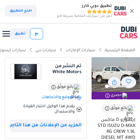
تطبيق دوبي كارز
افتح التطبيق
اعثر على سيارتك المثالية بسرعة أكبر
بع
تطبيق
الصفحة الرئيسية
سيارات الإمارات
سيارات دبي
سيارات إيسوز
تم النشر من
White Motors
بائع موثّق
حصري
الموقع والاتجاهات
يقدم هذا الوكيل اختبار القيادة
بائع موثّق
والاستبدال
إيسوزو D ماكس
المزيد من الإعلانات من هذا التاجر
STD ISUZU D-MAX
RG CREW 1.9L
DIESEL MT 4WD