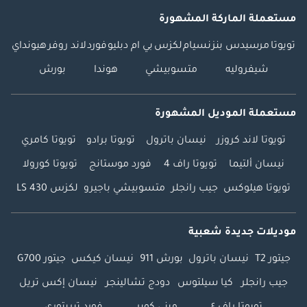
مستعملة الماركة المشهورة
تويوتا
مرسيدس بنز
نسيام
لكزس
بي ام دبليو
فورد
لاند روفر
هيونداي
شيفروليه
متسوبيشي
هوندا
بورش
مستعملة الموديل المشهورة
تويوتا لاند كروزر
نيسان باترول
تويوتا برادو
تويوتا كامري
نيسان ألتيما
تويوتا راف 4
فورد موستانج
تويوتا كورولا
تويوتا هيلوكس
جيب رانجلر
متسوبيشي باجيرو
لكزس LS 430
موديلات جديدة شعبية
جيتور T2
نيسان باترول
بورش 911
نيسان كيكس
جيتور G700
جيب رانجلر
كيا سيلتوس
دودج تشالينجر
نيسان إكس تريل