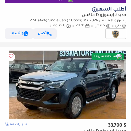
أطلب السعر
جديدة إيسوزو D ماكس
إيسوزو D ماكس 2.5L (4x4) Single Cab (2 Doors) MY 2026
دبي
خليجي
2026
0 كيلومتر
إتصل
واتساب
استجابة سريعة
سيارات مميزة
$ 33,700