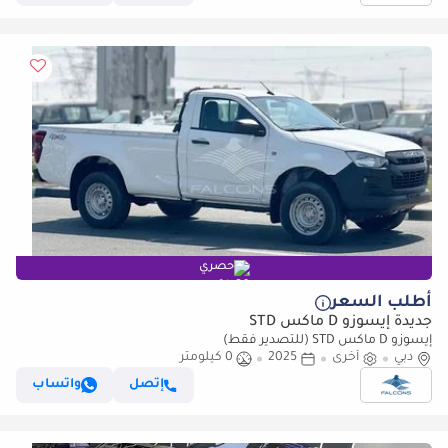
حصري
أطلب السعر
جديدة إيسوزو D ماكس STD
إيسوزو D ماكس STD (للتصدير فقط)
دبي
أخرى
2025
0 كيلومتر
إتصل
واتساب