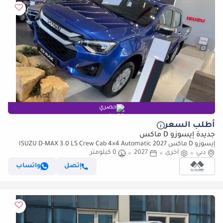
حصري
أطلب السعر
جديدة إيسوزو D ماكس
إيسوزو D ماكس ISUZU D-MAX 3.0 LS Crew Cab 4×4 Automatic 2027
دبي
أخرى
2027
0 كيلومتر
إتصل
واتساب