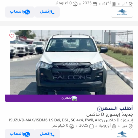
دبي
أخرى
2025
0 كيلومتر
إتصل
واتساب
حصري
أطلب السعر
جديدة إيسوزو D ماكس
إيسوزو D ماكس ISUZU/D-MAX/ISDM6 1.9 Ddi, DSL, SC 4x4, PWR, Alloy
دبي
Wheel, AT, L, Hig (للتصدير فقط)
أوروبية
2025
0 كيلومتر
إتصل
واتساب