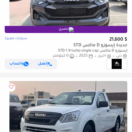
حصري
سيارات مميزة
$ 21,600
جديدة إيسوزو D ماكس STD
إيسوزو D ماكس STD 1.9 turbo single cap
دبي
أخرى
2025
0 كيلومتر
إتصل
واتساب