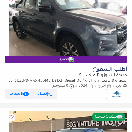
حصري
أطلب السعر
جديدة إيسوزو D ماكس LS
إيسوزو D ماكس LS ISUZU/D-MAX/ISDM8 1.9 Ddi, Diesel, DC 4x4, High
دبي
أخرى
Specs X-Rider ,MT (للتصدير فقط)
2024
0 كيلومتر
إتصل
واتساب
استجابة سريعة