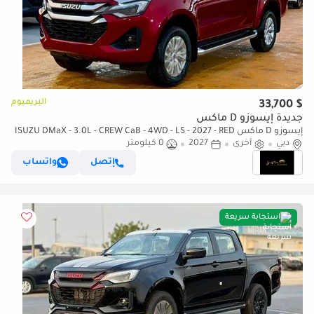
البريميوم
$ 33,700
جديدة إيسوزو D ماكس
إيسوزو D ماكس ISUZU DMaX - 3.0L - CREW CaB - 4WD - LS - 2027 - RED
دبي
أخرى
2027
0 كيلومتر
إتصل
واتساب
استجابة سريعة