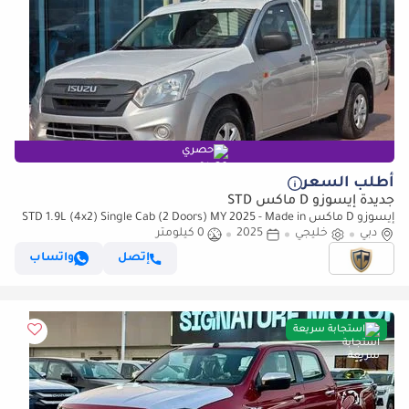
حصري
أطلب السعر
جديدة إيسوزو D ماكس STD
إيسوزو D ماكس STD 1.9L (4x2) Single Cab (2 Doors) MY 2025 - Made in
India
دبي
خليجي
2025
0 كيلومتر
إتصل
واتساب
استجابة سريعة