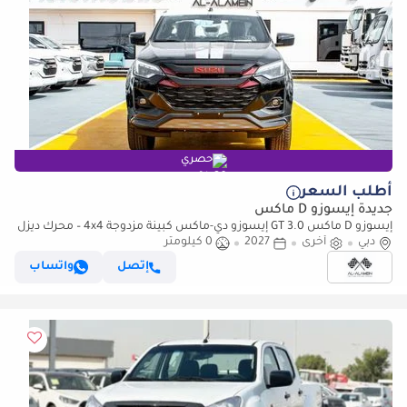
حصري
أطلب السعر
جديدة إيسوزو D ماكس
إيسوزو D ماكس 3.0 GT إيسوزو دي-ماكس كبينة مزدوجة 4x4 – محرك ديزل
توربو 3.0 لتر | جاهز للتصدير
دبي
أخرى
2027
0 كيلومتر
إتصل
واتساب