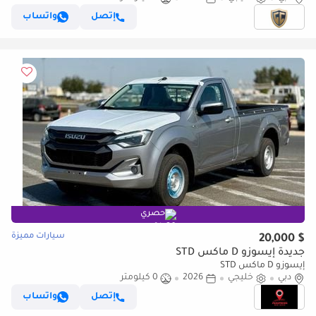
إتصل
واتساب
حصري
سيارات مميزة
$ 20,000
جديدة إيسوزو D ماكس STD
إيسوزو D ماكس STD
دبي
خليجي
2026
0 كيلومتر
إتصل
واتساب