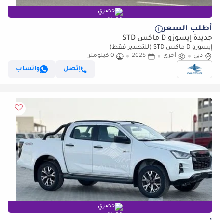
حصري
أطلب السعر
جديدة إيسوزو D ماكس STD
إيسوزو D ماكس STD (للتصدير فقط)
دبي
أخرى
2025
0 كيلومتر
إتصل
واتساب
حصري