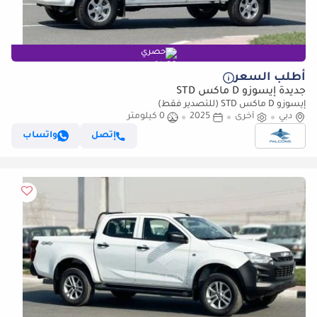
حصري
أطلب السعر
جديدة إيسوزو D ماكس STD
إيسوزو D ماكس STD (للتصدير فقط)
دبي
أخرى
2025
0 كيلومتر
إتصل
واتساب