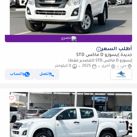
حصري
أطلب السعر
جديدة إيسوزو D ماكس STD
إيسوزو D ماكس STD (للتصدير فقط)
دبي
أخرى
2025
0 كيلومتر
إتصل
واتساب