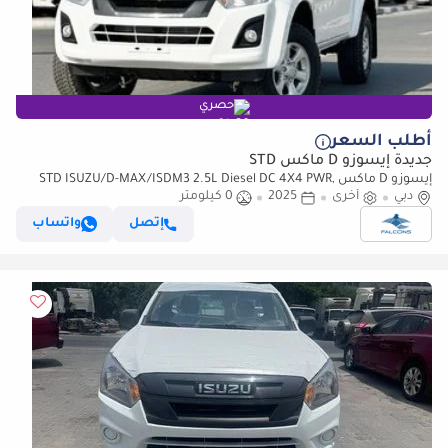
حصري
أطلب السعر
جديدة إيسوزو D ماكس STD
إيسوزو D ماكس STD ISUZU/D-MAX/ISDM3 2.5L Diesel DC 4X4 PWR,
دبي
أخرى
Alloy Wheel, MT, Mid
2025
0 كيلومتر
إتصل
واتساب