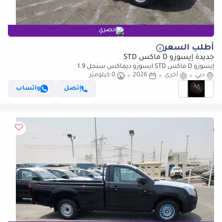
حصري
أطلب السعر
جديدة إيسوزو D ماكس STD
إيسوزو D ماكس STD ايسوزو ديماكس سنجل 1.9
دبي
أخرى
2026
0 كيلومتر
إتصل
واتساب