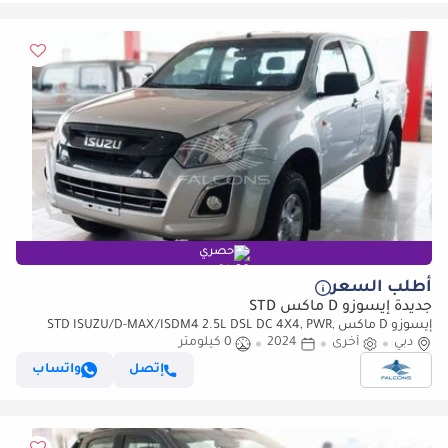
حصري
أطلب السعر
جديدة إيسوزو D ماكس STD
إيسوزو D ماكس STD ISUZU/D-MAX/ISDM4 2.5L DSL DC 4X4, PWR,
دبي
أخرى
2024
AlloyWheel, ABS, Remote,MT,H (للتصدير فقط)
0 كيلومتر
إتصل
واتساب