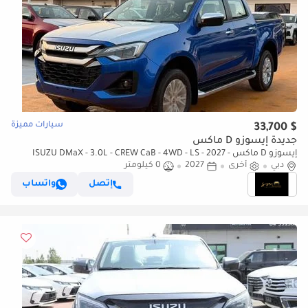
سيارات مميزة
$ 33,700
جديدة إيسوزو D ماكس
إيسوزو D ماكس ISUZU DMaX - 3.0L - CREW CaB - 4WD - LS - 2027 -
BLUE
دبي
أخرى
2027
0 كيلومتر
إتصل
واتساب