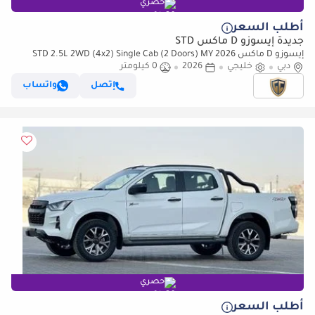
حصري
أطلب السعر
جديدة إيسوزو D ماكس STD
إيسوزو D ماكس STD 2.5L 2WD (4x2) Single Cab (2 Doors) MY 2026
دبي
خليجي
2026
0 كيلومتر
إتصل
واتساب
حصري
أطلب السعر