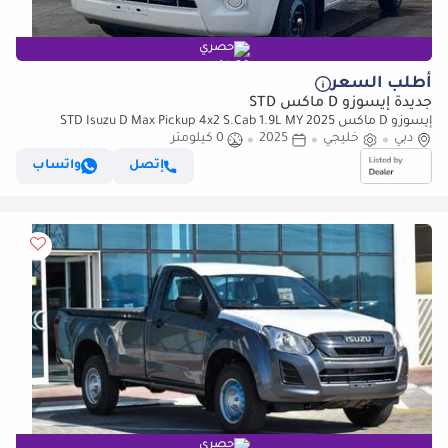
حصري
أطلب السعر
جديدة إيسوزو D ماكس STD
إيسوزو D ماكس STD Isuzu D Max Pickup 4x2 S.Cab 1.9L MY 2025
دبي
خليجي
2025
0 كيلومتر
إتصل
واتساب
حصري