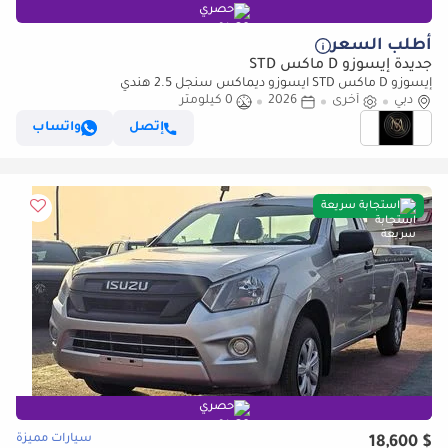
حصري
أطلب السعر
جديدة إيسوزو D ماكس STD
إيسوزو D ماكس STD ايسوزو ديماكس سنجل 2.5 هندي
دبي
أخرى
2026
0 كيلومتر
إتصل
واتساب
استجابة سريعة
حصري
سيارات مميزة
$ 18,600