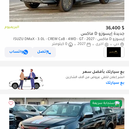
البريميوم
$ 36,400
جديدة إيسوزو D ماكس
إيسوزو D ماكس ISUZU DMaX - 3.0L - CREW CaB - 4WD - GT - 2027 -
دبي
أخرى
2027
0 كيلومتر
BLACK ISUZU DMaX - 3.0L - CREW CaB - 4WD - 2027 - BLACK
إتصل
واتساب
بع سيارتك بأفضل سعر
انشر إعلان لتلقي عروض من آلاف الشارين
بع سيارتك
استجابة سريعة