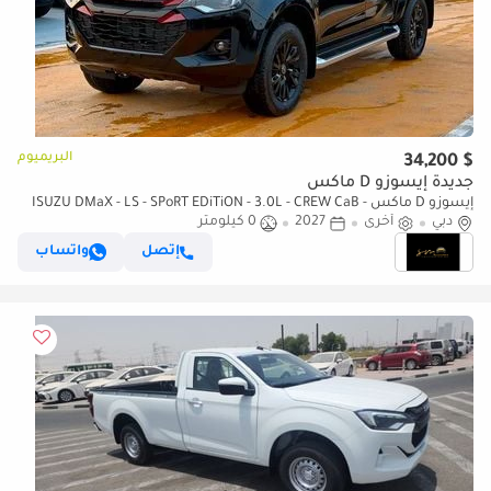
البريميوم
$ 34,200
جديدة إيسوزو D ماكس
إيسوزو D ماكس ISUZU DMaX - LS - SPoRT EDiTiON - 3.0L - CREW CaB -
دبي
أخرى
4WD - 2027 - BLACK
2027
0 كيلومتر
إتصل
واتساب