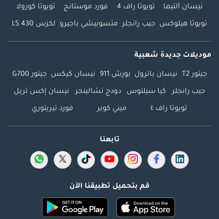
نيسان ألتيما
تويوتا راف 4
فورد موستانج
تويوتا كورولا
تويوتا هيلوكس
جيب رانجلر
متسوبيشي باجيرو
لكزس LS 430
موديلات جديدة شعبية
جيتور T2
نيسان باترول
بورش 911
نيسان كيكس
جيتور G700
جيب رانجلر
كيا سيلتوس
دودج تشالينجر
نيسان إكس تريل
تويوتا راف ٤
ميني كوبر
فورد تيريتوري
تابعنا
قم بتحميل تطبيقنا الآن