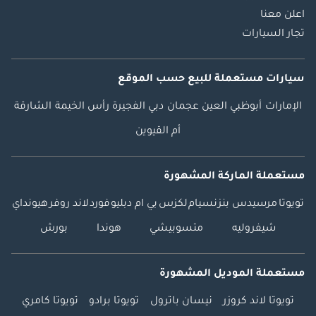
اعلن معنا
تجار السيارات
سيارات مستعملة
للبيع
حسب الموقع
الإمارات
أبوظبي
العين
عجمان
دبي
الفجيرة
رأس الخيمة
الشارقة
أم القيوين
مستعملة الماركة المشهورة
تويوتا
مرسيدس بنز
نسيام
لكزس
بي ام دبليو
فورد
لاند روفر
هيونداي
شيفروليه
متسوبيشي
هوندا
بورش
مستعملة الموديل المشهورة
تويوتا لاند كروزر
نيسان باترول
تويوتا برادو
تويوتا كامري