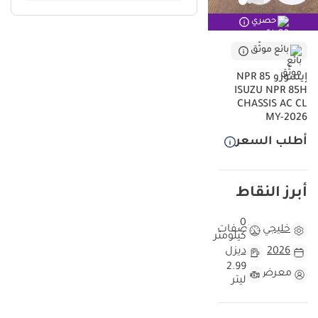
طلباً في سوق إعادة البيع بدول مجلس التعاون الخليجي، مما يضمن
حصري
احتفاظها بقيمتها السوقية بشكل استثنائي مقارنة بالمنافسين. بفضل
مواصفاتها الخليجية، فإنها توفر راحة بال تامة للميكانيكيين والسائقين على
بائع موثّق
حد سواء لسهولة صيانتها وتوفر قطع غيارها في كل مدن المنطقة. إنها
إيسوزو NPR 85
الشاحنة التي لا تتوقف عن العمل، مما يجعلها العمود الفقري لأي أسطول
ISUZU NPR 85H
تجاري يبحث عن التميز والموثوقية.
CHASSIS AC CL
MY-2026
هذه السيارة مقارنة بسيارات Isuzu NPR موديلات 2026
الأخرى
أطلب السعر
عند النظر إلى هذا الموديل لعام 2026، نجد أنه يمثل قمة التطور في
شاحنات النقل الخفيف المخصصة للمنطقة. بما أن السيارة جديدة كلياً
وضمن أحدث خطوط الإنتاج، فإنها توفر تكنولوجيا احتراق أنظف ونظام
أبرز النقاط
تبريد مطور يتفوق على الموديلات الأقدم التي قد تجدها في السوق.
المسافات المقطوعة في هذه الفئة من الشاحنات عادة ما تكون مرتفعة
0
خليجي
مواصفات
في دول الخليج نتيجة الاستخدام التجاري المكثف بين المدن، إلا أن اقتناء
كيلومتر
موديل 2026 يمنحك ميزة البدء من الصفر مع ضمان المصنع الكامل. اللون
2026
ديزل
الأبيض ليس مجرد خيار جمالي، بل هو ميزة عملية كونه يعكس حرارة
2.99
معرض
ليتر
الشمس بفعالية ويعد اللون المفضل للشركات الكبرى، مما يسهل عملية
إعادة بيعها مستقبلاً كأصل تجاري ذو قيمة عالية.