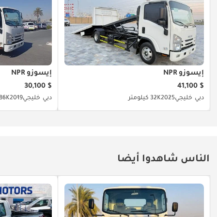
العمل، مما
يجعلها العمود
الفقري لأي
أسطول تجاري
يبحث عن التميز
والموثوقية.
إيسوزو NPR
إيسوزو NPR
$ 30,100
$ 41,100
دبي
خليجي
2025
32K كيلومتر
دبي
خليجي
2019
86K كيلومتر
الناس شاهدوا أيضا