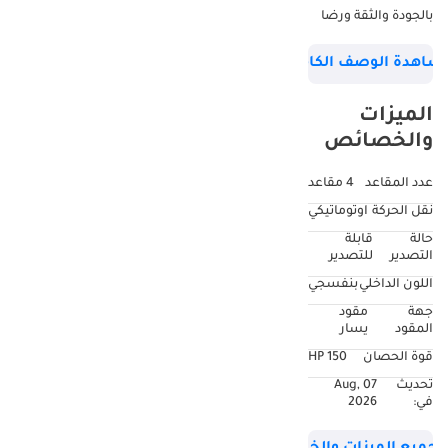
بالجودة والثقة ورضا
العملاء. الوصف •
شاهدة الوصف الكامل
اسم السيارة: Jetta
VS8 280TSI Auto
الميزات
Extreme - جديدة تمامًا
والخصائص
| كاملة المواصفات |
موديل 2026 •
عدد المقاعد
4 مقاعد
المواصفات: صينية •
نقل الحركة
اوتوماتيكي
المسافة المقطوعة:
حالة
قابلة
جديدة تمامًا • المحرك:
التصدير
للتصدير
1.4 لتر توربو، 4
اللون الداخلي
بنفسجي
أسطوانات • ناقل
جهة
مقود
الحركة: أوتوماتيكي 6
المقود
يسار
سرعات (Aisin) •
قوة الحصان
150 HP
الخدمة: متوفرة عند
تحديث
07 Aug,
الطلب تجمع سيارة
في:
2026
Jetta VS8 280TSI
Auto Extreme موديل