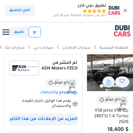
تطبيق دوبي كارز
افتح التطبيق
اعثر على سيارتك المثالية بسرعة أكبر
بع
تطبيق
الصفحة الرئيسية
سيارات الإمارات
سيارات دبي
سيارات جتا
تم النشر من
ASN Motors FZCO
بائع موثّق
الموقع والاتجاهات
بائع موثّق
يقدم هذا الوكيل اختبار القيادة
والاستبدال
جتا VS8 Jetta VS8
280TSI 1.4 Turbo
المزيد من الإعلانات من هذا التاجر
2026
$ 18,400