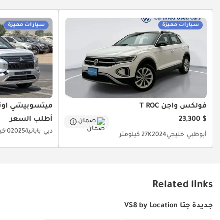
سيارات مميزة
سيارات مميزة
فولكس واجن T ROC
ميتسوبيشي آوتل
$ 23,300
أطلب السعر
ضمان
دبي
يابانية
2025
0 كيلومتر
أبوظبي
خليجي
2024
27K كيلومتر
Related links
جديدة جتا VS8 by Location