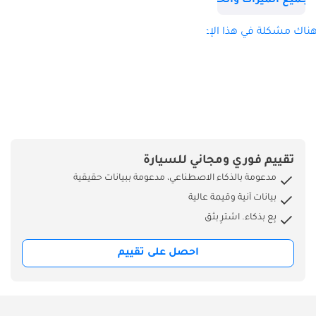
جميع الميزات والخصائص
2026 بين هندسة
فولكس فاجن
ناك مشكلة في هذا الإعلان؟
وتصميم سيارات
الدفع الرباعي الجريء،
مما يوفر القوة والراحة
والتكنولوجيا في تناغم
مثالي. تتميز
مقصورتها الفاخرة
بشاشتين رقميتين
تقييم فوري ومجاني للسيارة
واتصال متقدم
مدعومة بالذكاء الاصطناعي، مدعومة ببيانات حقيقية
ومجموعة كاملة من
بيانات آنية وقيمة عالية
أنظمة السلامة
بِع بذكاء. اشترِ بثق
الذكية. بفضل
تصميمها العصري
احصل على تقييم
وسقفها البانورامي
وأدائها التوربيني
المتطور، تبرز VS8
كسيارة دفع رباعي