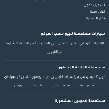
تسجيل دخول
اعلن معنا
تجار السيارات
سيارات مستعملة
للبيع
حسب الموقع
الإمارات
أبوظبي
العين
عجمان
دبي
الفجيرة
رأس الخيمة
الشارقة
أم القيوين
مستعملة الماركة المشهورة
تويوتا
مرسيدس بنز
نسيام
لكزس
بي ام دبليو
فورد
لاند روفر
هيونداي
شيفروليه
متسوبيشي
هوندا
بورش
مستعملة الموديل المشهورة