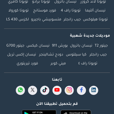
تويوتا لاند كروزر
نيسان باترول
تويوتا برادو
تويوتا كامري
نيسان ألتيما
تويوتا راف 4
فورد موستانج
تويوتا كورولا
تويوتا هيلوكس
جيب رانجلر
متسوبيشي باجيرو
لكزس LS 430
موديلات جديدة شعبية
جيتور T2
نيسان باترول
بورش 911
نيسان كيكس
جيتور G700
جيب رانجلر
كيا سيلتوس
دودج تشالينجر
نيسان إكس تريل
تويوتا راف ٤
ميني كوبر
فورد تيريتوري
تابعنا
قم بتحميل تطبيقنا الآن