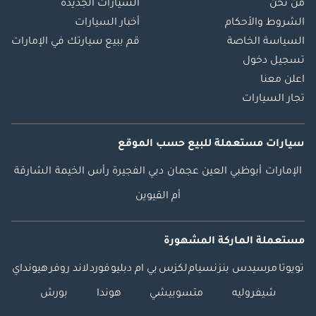
من نحن
السيارات الجديدة
الشروط والأحكام
أخبار السيارات
السياسة الخاصة
قم ببيع سيارتك في الإمارات
تسجيل دخول
اعلن معنا
تجار السيارات
سيارات مستعملة
للبيع
حسب الموقع
الإمارات
أبوظبي
العين
عجمان
دبي
الفجيرة
رأس الخيمة
الشارقة
أم القيوين
مستعملة الماركة المشهورة
تويوتا
مرسيدس بنز
نسيام
لكزس
بي ام دبليو
فورد
لاند روفر
هيونداي
شيفروليه
متسوبيشي
هوندا
بورش