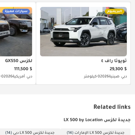
البريميوم
سيارات مميزة
تويوتا راف ٤
لكزس GX550
$ 111,500
$ 29,300
دبي
صينية
2026
0 كيلومتر
دبي
أمريكية
2026
0 كيلومتر
Related links
جديدة لكزس LX 500 by Location
جديدة لكزس LX 500 الإمارات
(14)
جديدة لكزس LX 500 دبي
(14)