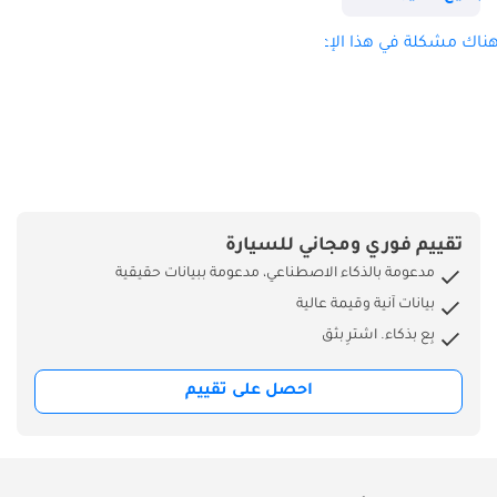
واليابان والصين
ناك مشكلة في هذا الإعلان؟
وأمريكا الشمالية
بسهولة وكفاءة. يضم
مقرنا الرئيسي في دبي
مئات السيارات في
المخزون، وفريق
مبيعاتنا المؤهل على
أتم الاستعداد
لمساعدتكم في تلبية
تقييم فوري ومجاني للسيارة
احتياجاتكم.
مدعومة بالذكاء الاصطناعي، مدعومة ببيانات حقيقية
بيانات آنية وقيمة عالية
بِع بذكاء. اشترِ بثق
احصل على تقييم