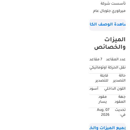
تأسست شركة
ميركوري جلوبال عام
1998، وهي شركة رائدة
شاهدة الوصف الكامل
في تجارة السيارات
العالمية بين الشركات
الميزات
والمستهلكين.
والخصائص
مهمتنا هي توفير
سيارات جديدة كلياً،
عدد المقاعد
7 مقاعد
بمقود يمين أو يسار،
نقل الحركة
اوتوماتيكي
في جميع أنحاء العالم
حالة
قابلة
بأسعار تنافسية
التصدير
للتصدير
معفاة من الضرائب.
اللون الداخلي
أسود
تتيح لنا شبكة التوريد
جهة
مقود
المتطورة لدينا، والتي
المقود
يسار
تمتد لأكثر من 25 عاماً،
تحديث
07 Aug,
الحصول على
في:
2026
السيارات من الشرق
الأوسط وأوروبا
جميع الميزات والخصائص