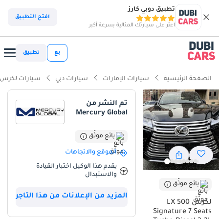
تطبيق دوبي كارز
افتح التطبيق
اعثر على سيارتك المثالية بسرعة أكبر
بع
تطبيق
الصفحة الرئيسية
سيارات الإمارات
سيارات دبي
سيارات لكزس
تم النشر من
Mercury Global
بائع موثّق
الموقع والاتجاهات
يقدم هذا الوكيل اختبار القيادة
والاستبدال
بائع موثّق
المزيد من الإعلانات من هذا التاجر
لكزس LX 500
Signature 7 Seats