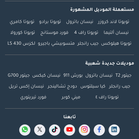
مستعملة الموديل المشهورة
تويوتا لاند كروزر
نيسان باترول
تويوتا برادو
تويوتا كامري
نيسان ألتيما
تويوتا راف 4
فورد موستانج
تويوتا كورولا
تويوتا هيلوكس
جيب رانجلر
متسوبيشي باجيرو
لكزس LS 430
موديلات جديدة شعبية
جيتور T2
نيسان باترول
بورش 911
نيسان كيكس
جيتور G700
جيب رانجلر
كيا سيلتوس
دودج تشالينجر
نيسان إكس تريل
تويوتا راف ٤
ميني كوبر
فورد تيريتوري
تابعنا