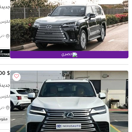
جديدة ل
- 2026
دبي
حصري
$ 126,000
جديدة ل
لكزس LX 500 LEXUS LX500D SPORTS LUXURY (للتصدير
دبي
مقود