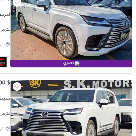
لكزس  500
لكزس 500 LEXUS LX 500 DIESEL--2022
دبي
حصري
$ 128,800
جديدة ل
LX5DR)
دبي