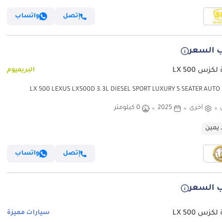
إتصل
واتساب
 السعر
كزس LX 500
البريميوم
لكزس LX 500 LEXUS LX500D 3.3L DIESEL SPORT LUXURY 5 SEATER AUTO
ير فقط)
أخرى
2025
0 كيلومتر
 يمين
إتصل
واتساب
 السعر
كزس LX 500
سيارات مميزة