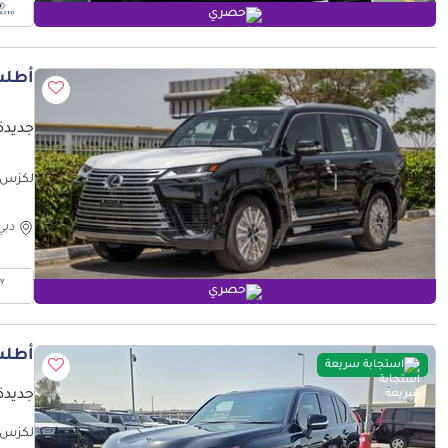
حصري
أطلب
جديدة ل
لكزس LX 500 LEXUS LX500D 3.3 -2026YM (للتصدير
دبي
حصري
أطلب
استجابة سريعة
جديدة ل