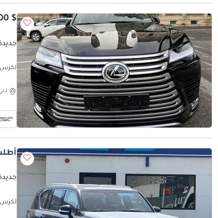
$ 132,900
جديدة ل
لكزس 00 Signature 7 Seats Turbo Diesel 3.3L
دبي
أطلب
جديدة ل
(للتصد