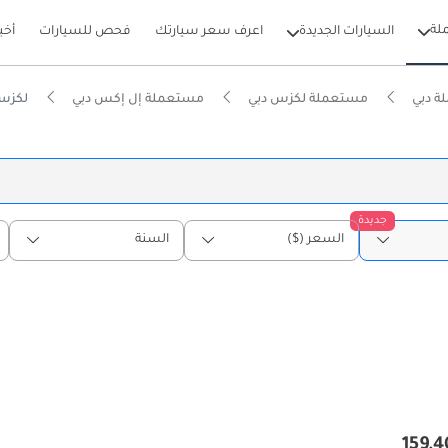
لة
السيارات الجديدة
اعرف سعر سيارتك
فحص للسيارات
أخب
ة دبي
مستعملة لكزس دبي
مستعملة إل إكس دبي
لكزس LX 500 مستعملة
جديدة
السعر ($)
السنة