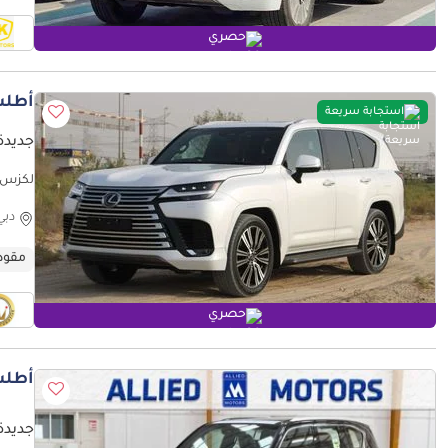
حصري
أطلب
استجابة سريعة
جديدة ل
(للتصد
دبي
مقود
حصري
أطلب
جديدة ل