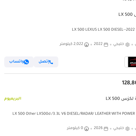
LX
LX 
خليجي
2022
2,022 كيلومتر
إتصل
واتساب
كزس LX 500
البريميوم
لكزس LX 500 Other LX500d /3.3L V6 DIESEL/RADAR/ LEATHER WITH POWER
SEATS/HEADS UP DISPLAY/FULL OPTION (CODE#
خليجي
2026
0 كيلومتر