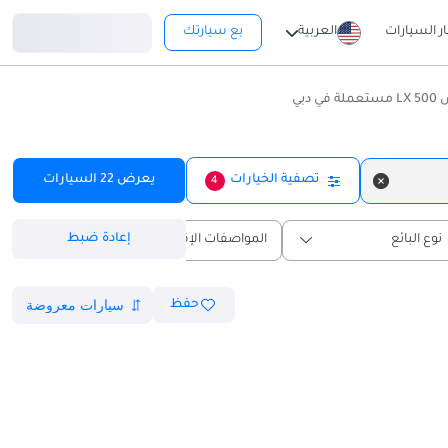
تسجيل دخول
ار السيارات
العربية
بع سيارتك
 في دبي
تصفية الخيارات
يعرض
22
السيارات
4
إعادة ضبط
نوع البائع
المواصفات الإقليمية
حفظ