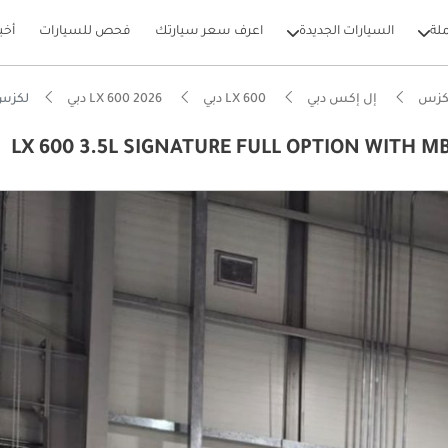
لة
السيارات الجديدة
اعرف سعر سيارتك
فحص للسيارات
أخب
كزس
إل إكس دبي
LX 600 دبي
LX 600 2026 دبي
لكزس E FULL OPTION WITH MBS AUTOBIPGRAPHY VIP MASSAGE SEAT