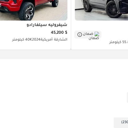
شيفروليه سيلفارادو
$ 45,200
ضمان
الشارقة
أمريكية
2024
40K كيلومتر
كيلومتر