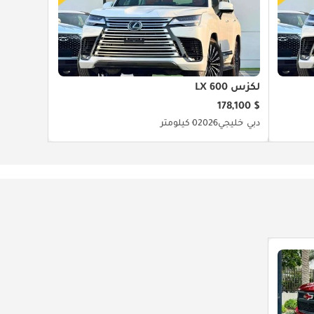
لكزس LX 600
$ 178,100
دبي
خليجي
2026
0 كيلومتر