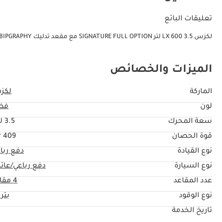
تعليقات البائع
لكزس LX 600 3.5 لتر SIGNATURE FULL OPTION مع مقعد تدليك VIP MBS AUTOBIPGRAPHY
الميزات والخصائص
الماركة
لكز
لون
فض
سعة المحرك
3.5 ليتر
قوة الحصان
409 HP
نوع القيادة
دفع ربا
نوع السيارة
دفع رباعي/عائل
عدد المقاعد
4 مقاعد
نوع الوقود
بتر
تاريخ الخدمة