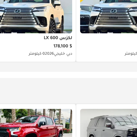
لكزس LX 600
$ 178,100
دبي
خليجي
2026
0 كيلومتر