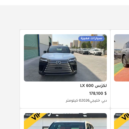
سيارات مميزة
لكزس LX 600
$ 178,100
دبي
خليجي
2026
0 كيلومتر