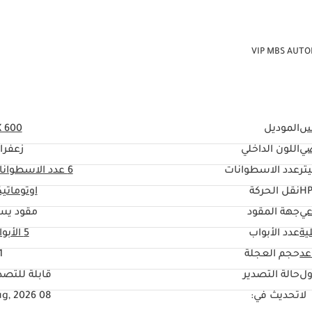
س
الموديل
X 600
ي
اللون الداخلي
زعفرا
عدد الاسطوانات
6
عدد الاسطوانا
نقل الحركة
اوتوماتي
عي
جهة المقود
مقود يس
ية
عدد الأبواب
5 الأبواب
حجم العجلة
"
ول
حالة التصدير
قابلة للتصد
لا
تحديث في:
08 Aug, 2026