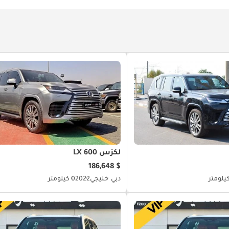
لكزس LX 600
$ 186,648
دبي
خليجي
2022
0 كيلومتر