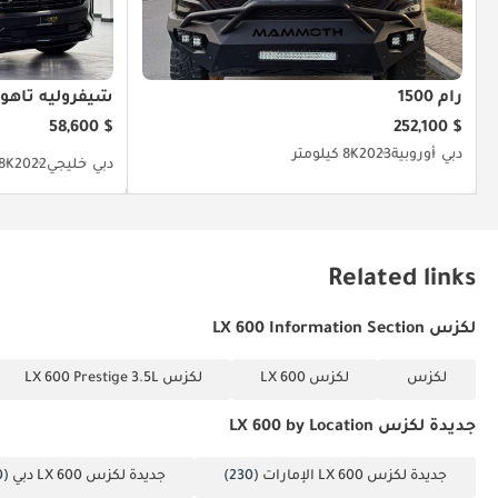
رام 1500
شيفروليه تاهو
$ 58,600
$ 252,100
دبي
أوروبية
2023
8K كيلومتر
دبي
خليجي
2022
55.8K 
Related links
لكزس LX 600 Information Section
لكزس
لكزس LX 600
لكزس LX 600 Prestige 3.5L
جديدة لكزس LX 600 by Location
جديدة لكزس LX 600 الإمارات
(230)
جديدة لكزس LX 600 دبي
(230)