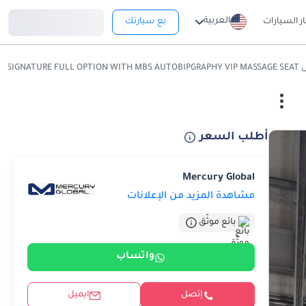
تسجيل دخول
العربية
ار السيارات
بع سيارتك
LX 600 3.5L SIGNATUR
أطلب السعر
Mercury Global
مشاهدة المزيد من الإعلانات
بائع موثّق
واتساب
إتصل
ايميل