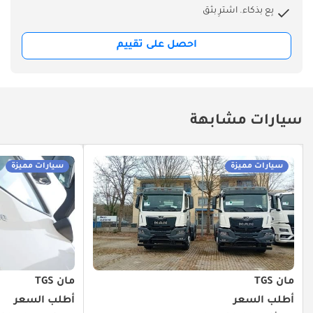
بِع بذكاء. اشترِ بثق
احصل على تقييم
سيارات مشابهة
سيارات مميزة
سيارات مميزة
مان TGS
مان TGS
أطلب السعر
أطلب السعر