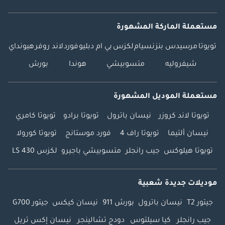
مستعملة الماركة المشهورة
تويوتا
مرسيدس بنز
نسيام
لكزس
بي ام دبليو
فورد
لاند روفر
هيونداي
شيفروليه
متسوبيشي
هوندا
بورش
مستعملة الموديل المشهورة
تويوتا لاند كروزر
نيسان باترول
تويوتا برادو
تويوتا كامري
نيسان ألتيما
تويوتا راف 4
فورد موستانج
تويوتا كورولا
تويوتا هيلوكس
جيب رانجلر
متسوبيشي باجيرو
لكزس LS 430
موديلات جديدة شعبية
جيتور T2
نيسان باترول
بورش 911
نيسان كيكس
جيتور G700
جيب رانجلر
كيا سيلتوس
دودج تشالينجر
نيسان إكس تريل