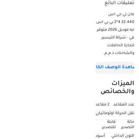
تعليقات البائع
مان تي جي اس
22.440 4*2 بي بي اس
ايه موديل 2026 متوفر
في - شركة التيسير
لتجارة الحافلات
والشاحنات ذ.م.م.
الرواية العوير دبي
شاهدة الوصف الكامل
الميزات
والخصائص
عدد المقاعد
2 مقاعد
نقل الحركة
اوتوماتيكي
حالة
قابلة
التصدير
للتصدير
اللون الداخلي
أسود