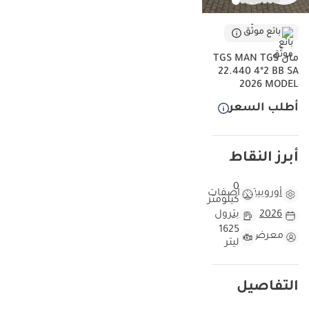
بائع موثّق
مان TGS MAN TGS
22.440 4*2 BB SA
2026 MODEL
أطلب السعر
أبرز النقاط
0
أوروبية
مواصفات
كيلومتر
2026
بترول
1625
معرض
ليتر
التفاصيل