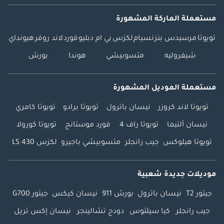
مستعملة الماركة المشهورة
تويوتا
مرسيدس بنز
نسيام
لكزس
بي ام دبليو
فورد
لاند روفر
هيونداي
شيفروليه
متسوبيشي
هوندا
بورش
مستعملة الموديل المشهورة
تويوتا لاند كروزر
نيسان باترول
تويوتا برادو
تويوتا كامري
نيسان ألتيما
تويوتا راف 4
فورد موستانج
تويوتا كورولا
تويوتا هيلوكس
جيب رانجلر
متسوبيشي باجيرو
لكزس LS 430
موديلات جديدة شعبية
جيتور T2
نيسان باترول
بورش 911
نيسان كيكس
جيتور G700
جيب رانجلر
كيا سيلتوس
دودج تشالينجر
نيسان إكس تريل