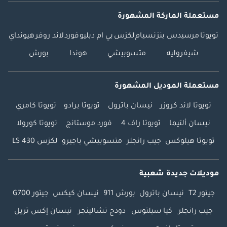
مستعملة الماركة المشهورة
تويوتا
مرسيدس بنز
نسيام
لكزس
بي ام دبليو
فورد
لاند روفر
هيونداي
شيفروليه
متسوبيشي
هوندا
بورش
مستعملة الموديل المشهورة
تويوتا لاند كروزر
نيسان باترول
تويوتا برادو
تويوتا كامري
نيسان ألتيما
تويوتا راف 4
فورد موستانج
تويوتا كورولا
تويوتا هيلوكس
جيب رانجلر
متسوبيشي باجيرو
لكزس LS 430
موديلات جديدة شعبية
جيتور T2
نيسان باترول
بورش 911
نيسان كيكس
جيتور G700
جيب رانجلر
كيا سيلتوس
دودج تشالينجر
نيسان إكس تريل