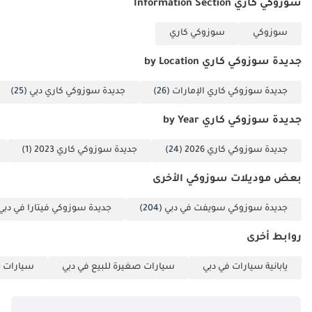
سوزوكي كاري Information Section
السوق • أقدم وأكثر
وكلاء السيارات خبرة
سوزوكي
سوزوكي كاري
في الإمارات العربية
المتحدة • شحن تصدير
جديدة سوزوكي كاري by Location
عالمي ودعم مخصص
• تحديثات تفاعلية حول
جديدة سوزوكي كاري الإمارات
(26)
جديدة سوزوكي كاري دبي
(25)
عملية الشحن لعملاء
جديدة سوزوكي كاري by Year
التصدير • مجموعة
واسعة من السيارات
جديدة سوزوكي كاري 2026
(24)
جديدة سوزوكي كاري 2023
(1)
من سيارات السيدان
إلى الشاحنات
بعض موديلات سوزوكي الأخرى
والفانات والسيارات
جديدة سوزوكي سويفت في دبي
(204)
جديدة سوزوكي فيتارا في دبي
الفاخرة --------------------
--------- خدماتنا: • خدمة
روابط أخرى
ما بعد البيع •
المساعدة في
يابانية سيارات في دبي
سيارات صغيرة للبيع في دبي
سيارات ت
التسجيل • أفضل
العروض محليًا ودوليًا