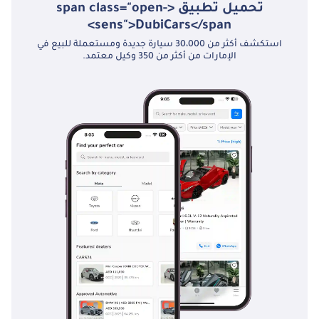
• تشكيلة واسعة من
تحميل تطبيق <span class="open-
السيارات • دعم عملية
sens">DubiCars</span>
التصدير -------------------
استكشف أكثر من 30،000 سيارة جديدة ومستعملة للبيع في
الإمارات من أكثر من 350 وكيل معتمد.
---------- ابقَ على
اتصال: • انستغرام |
فيسبوك | لينكد إن |
تويتر: @steerwellauto
-----------------------------
تحقق من المخزون
الحالي: • و -----------------
------------ ملاحظة:
الأسعار لا تشمل
ضريبة القيمة
المضافة بنسبة 5%.