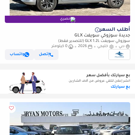
حصري
أطلب السعر
جديدة سوزوكي سويفت GLX
سوزوكي سويفت GLX 1.2L (للتصدير فقط)
دبي
خليجي
2026
0 كيلومتر
إتصل
واتساب
بع سيارتك بأفضل سعر
انشر إعلان لتلقي عروض من آلاف الشارين
بع سيارتك