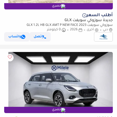
حصري
أطلب السعر
جديدة سوزوكي سويفت GLX
سوزوكي سويفت GLX 1.2L HB GLX AMT P NEW FACE 2023
دبي
أخرى
2026
0 كيلومتر
إتصل
واتساب
حصري