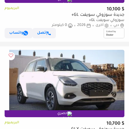
البريميوم
$ 10,100
جديدة سوزوكي سويفت GL+
سوزوكي سويفت GL+
دبي
أخرى
2026
0 كيلومتر
إتصل
واتساب
حصري
البريميوم
$ 10,700