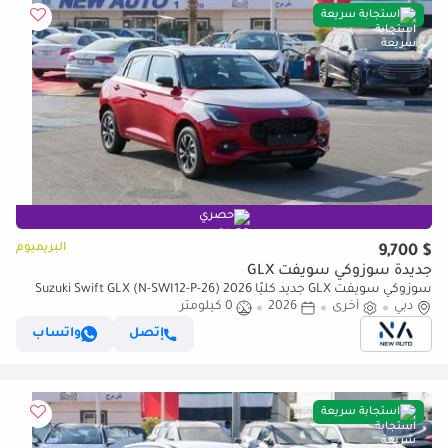
استجابة سريعة
حصري
البريميوم
$ 9,700
جديدة سوزوكي سويفت GLX
سوزوكي سويفت GLX جديد كليًا 2026 Suzuki Swift GLX (N-SWI12-P-26)
دبي
أخرى
2026
0 كيلومتر
1.2L 3-Cylinder Hatchback African Specs – للتصدير فق (للتصدير فقط)
إتصل
واتساب
استجابة سريعة