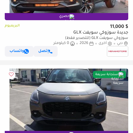
حصري
البريميوم
$ 11,000
جديدة سوزوكي سويفت GLX
سوزوكي سويفت GLX (للتصدير فقط)
دبي
أخرى
2026
0 كيلومتر
إتصل
واتساب
استجابة سريعة