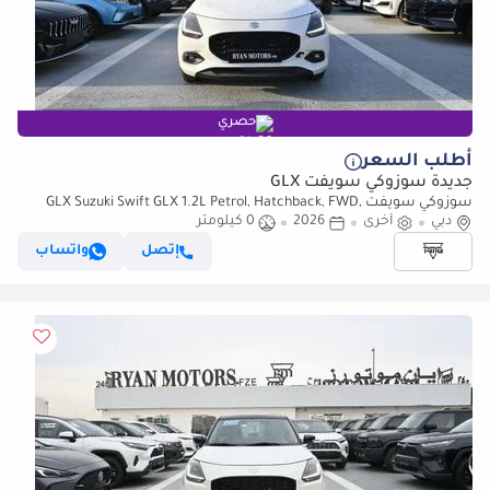
حصري
أطلب السعر
جديدة سوزوكي سويفت GLX
سوزوكي سويفت GLX Suzuki Swift GLX 1.2L Petrol, Hatchback, FWD,
دبي
5Doors
أخرى
2026
0 كيلومتر
إتصل
واتساب