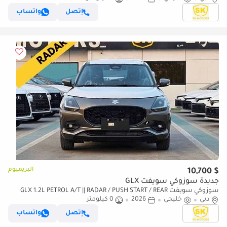
إتصل
واتساب
البريميوم
$ 10,700
جديدة سوزوكي سويفت GLX
سوزوكي سويفت GLX 1.2L PETROL A/T || RADAR / PUSH START / REAR
دبي
خليجي
2026
0 كيلومتر
PARKING SENSOR / REAR CAMERA (CODE # SWGLXFO)
إتصل
واتساب