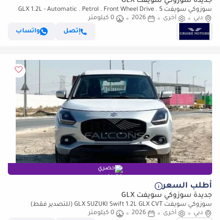
جديدة سوزوكي سويفت GLX
سوزوكي سويفت GLX 1.2L - Automatic . Petrol . Front Wheel Drive . 5
دبي
Seats . 5 Doors
أخرى
2026
0 كيلومتر
إتصل
واتساب
حصري
أطلب السعر
جديدة سوزوكي سويفت GLX
سوزوكي سويفت GLX SUZUKI Swift 1.2L GLX CVT (للتصدير فقط)
دبي
أخرى
2026
0 كيلومتر