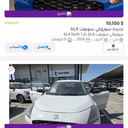
حصري
البريميوم
$ 10,100
جديدة سوزوكي سويفت GLX
سوزوكي سويفت GLX Swift 1.2L GLX
دبي
أخرى
2026
0 كيلومتر
إتصل
واتساب
حصري