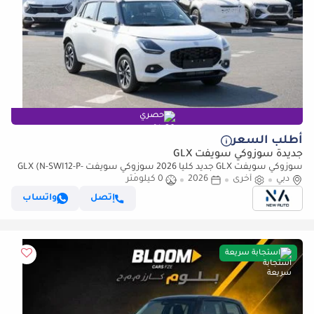
حصري
أطلب السعر
جديدة سوزوكي سويفت GLX
سوزوكي سويفت GLX جديد كلياً 2026 سوزوكي سويفت GLX (N-SWI12-P-
26) 1.2 لتر | 5 مقاعد | هاتشباك | مواصفات أفريقية | للتص (للتصدير فقط)
دبي
أخرى
2026
0 كيلومتر
إتصل
واتساب
استجابة سريعة