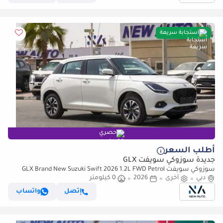
استجابة سريعة
حصري
أطلب السعر
جديدة سوزوكي سويفت GLX
سوزوكي سويفت GLX Brand New Suzuki Swift 2026 1.2L FWD Petrol
دبي
أخرى
2026
0 كيلومتر
|White/Black |N-SWI12- P-26 |FOR EXPORT (للتصدير فقط)
إتصل
واتساب