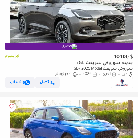
حصري
البريميوم
$ 10,100
جديدة سوزوكي سويفت GL+
سوزوكي سويفت GL+ 2025 Model
دبي
أخرى
2026
0 كيلومتر
إتصل
واتساب