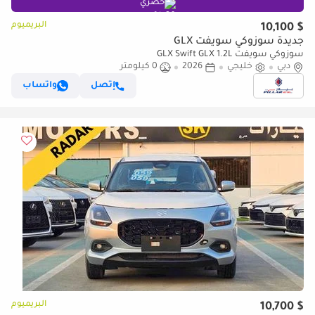
حصري
البريميوم
$ 10,100
جديدة سوزوكي سويفت GLX
سوزوكي سويفت GLX Swift GLX 1.2L
دبي
خليجي
2026
0 كيلومتر
إتصل
واتساب
البريميوم
$ 10,700