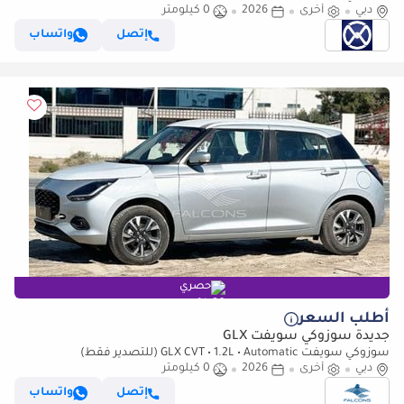
دبي
أخرى
2026
0 كيلومتر
إتصل
واتساب
حصري
أطلب السعر
جديدة سوزوكي سويفت GLX
سوزوكي سويفت GLX CVT • 1.2L • Automatic (للتصدير فقط)
دبي
أخرى
2026
0 كيلومتر
إتصل
واتساب