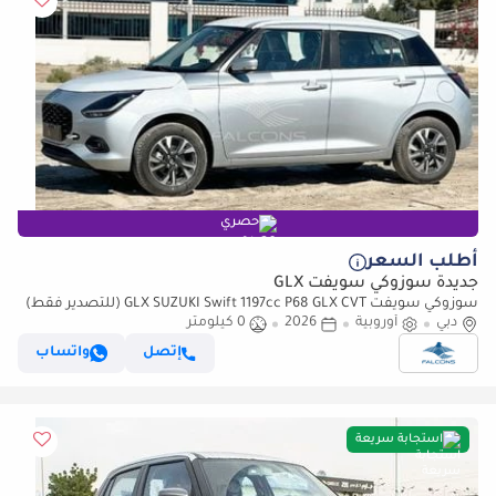
حصري
أطلب السعر
جديدة سوزوكي سويفت GLX
سوزوكي سويفت GLX SUZUKI Swift 1197cc P68 GLX CVT (للتصدير فقط)
دبي
أوروبية
2026
0 كيلومتر
إتصل
واتساب
استجابة سريعة