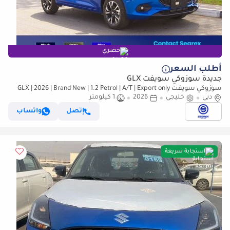
حصري
أطلب السعر
جديدة سوزوكي سويفت GLX
سوزوكي سويفت GLX | 2026 | Brand New | 1.2 Petrol | A/T | Export only
دبي
خليجي
2026
1 كيلومتر
إتصل
واتساب
استجابة سريعة