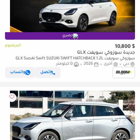
حصري
البريميوم
$ 10,800
جديدة سوزوكي سويفت GLX
سوزوكي سويفت GLX Suzuki Swift SUZUKI SWIFT HATCHBACK 1.2L
دبي
أخرى
2026
0 كيلومتر
WHITE DUAL TONE 2026 LIMITED UNITS READY STOCK
إتصل
واتساب