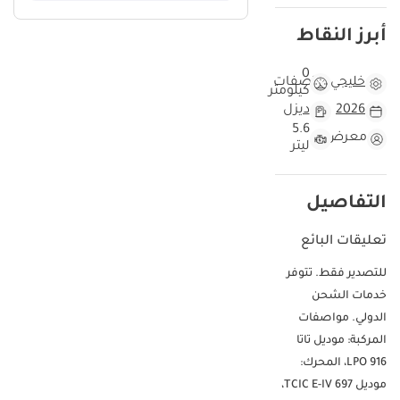
أبرز النقاط
0
خليجي
مواصفات
كيلومتر
2026
ديزل
5.6
معرض
ليتر
التفاصيل
تعليقات البائع
للتصدير فقط. تتوفر
خدمات الشحن
الدولي. مواصفات
المركبة: موديل تاتا
LPO 916، المحرك:
موديل 697 TCIC E-IV،