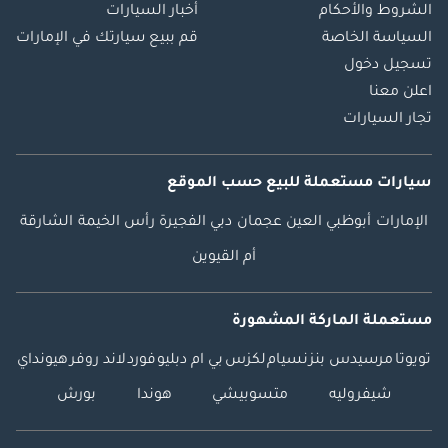
الشروط والأحكام
أخبار السيارات
السياسة الخاصة
قم ببيع سيارتك في الإمارات
تسجيل دخول
اعلن معنا
تجار السيارات
سيارات مستعملة
للبيع
حسب الموقع
الإمارات
أبوظبي
العين
عجمان
دبي
الفجيرة
رأس الخيمة
الشارقة
أم القيوين
مستعملة الماركة المشهورة
تويوتا
مرسيدس بنز
نسيام
لكزس
بي ام دبليو
فورد
لاند روفر
هيونداي
شيفروليه
متسوبيشي
هوندا
بورش