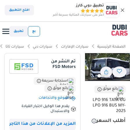
تطبيق دوبي كارز
افتح التطبيق
اعثر على سيارتك المثالية بسرعة أكبر
بع
تطبيق
الصفحة الرئيسية
سيارات الإمارات
سيارات دبي
سيارات تاتا
تم النشر من
FSD Motors
استجابة سريعة
بائع موثّق
بائع موثّق
الموقع والاتجاهات
تاتا LPO 916 TATA
LPO 916 BUS MY-
يقدم هذا الوكيل اختبار القيادة
2025
والاستبدال
أطلب السعر
المزيد من الإعلانات من هذا التاجر