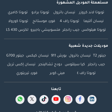
مستعملة الموديل المشهورة
تويوتا لاند كروزر
نيسان باترول
تويوتا برادو
تويوتا كامري
نيسان ألتيما
تويوتا راف 4
فورد موستانج
تويوتا كورولا
تويوتا هيلوكس
جيب رانجلر
متسوبيشي باجيرو
لكزس LS 430
موديلات جديدة شعبية
جيتور T2
نيسان باترول
بورش 911
نيسان كيكس
جيتور G700
جيب رانجلر
كيا سيلتوس
دودج تشالينجر
نيسان إكس تريل
تويوتا راف ٤
ميني كوبر
فورد تيريتوري
تابعنا