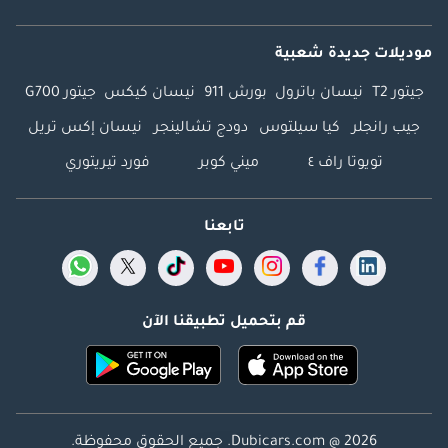
موديلات جديدة شعبية
جيتور T2
نيسان باترول
بورش 911
نيسان كيكس
جيتور G700
جيب رانجلر
كيا سيلتوس
دودج تشالينجر
نيسان إكس تريل
تويوتا راف ٤
ميني كوبر
فورد تيريتوري
تابعنا
قم بتحميل تطبيقنا الآن
Dubicars.com @ 2026. جميع الحقوق محفوظة.