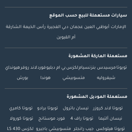
سيارات مستعملة
للبيع
حسب الموقع
الإمارات
أبوظبي
العين
عجمان
دبي
الفجيرة
رأس الخيمة
الشارقة
أم القيوين
مستعملة الماركة المشهورة
تويوتا
مرسيدس بنز
نسيام
لكزس
بي ام دبليو
فورد
لاند روفر
هيونداي
شيفروليه
متسوبيشي
هوندا
بورش
مستعملة الموديل المشهورة
تويوتا لاند كروزر
نيسان باترول
تويوتا برادو
تويوتا كامري
نيسان ألتيما
تويوتا راف 4
فورد موستانج
تويوتا كورولا
تويوتا هيلوكس
جيب رانجلر
متسوبيشي باجيرو
لكزس LS 430