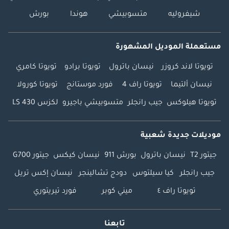
شيفروليه
متسوبيشي
هوندا
بورش
مستعملة الموديل المشهورة
تويوتا لاند كروزر
نيسان باترول
تويوتا برادو
تويوتا كامري
نيسان ألتيما
تويوتا راف 4
فورد موستانج
تويوتا كورولا
تويوتا هيلوكس
جيب رانجلر
متسوبيشي باجيرو
لكزس LS 430
موديلات جديدة شعبية
جيتور T2
نيسان باترول
بورش 911
نيسان كيكس
جيتور G700
جيب رانجلر
كيا سيلتوس
دودج تشالينجر
نيسان إكس تريل
تويوتا راف ٤
ميني كوبر
فورد تيريتوري
تابعنا