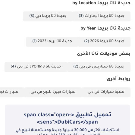
جديدة تاتا بريما by Location
15920 مم، الخلوص
الأرضي: المحور
جديدة تاتا بريما الإمارات
(3)
جديدة تاتا بريما دبي
(3)
الأمامي: ~277 مم،
جديدة تاتا بريما by Year
المحور الخلفي: ~282
مم، الطول الإجمالي
جديدة تاتا بريما 2026
(2)
جديدة تاتا بريما 2023
(1)
6659 مم، العرض
الإجمالي 2585 مم،
بعض موديلات تاتا الأخرى
الارتفاع الإجمالي 3320
مم، الأداء: أقصى قدرة
جديدة تاتا ستاربس في دبي
(2)
جديدة تاتا LPO 1618 في دبي
(4)
على صعود المنحدرات
روابط أخرى
(الترس الأول) 29%،
السرعة القصوى 110
هندية سيارات في دبي
سيارات كبيرة للبيع في دبي
سيارات تجا
كم/ساعة، الأوزان
(كجم): أقصى وزن
إجمالي للمركبة 60000
تحميل تطبيق <span class="open-
كجم، أقصى وزن
sens">DubiCars</span>
للعجلات الأمامية
استكشف أكثر من 30،000 سيارة جديدة ومستعملة للبيع في
7500 كجم، أقصى وزن