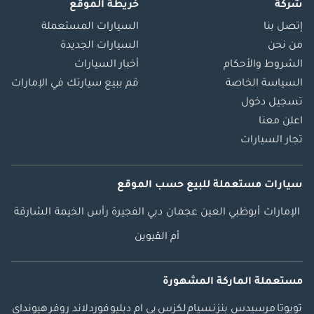
شركة
خريطة الموقع
إتصل بنا
السيارات المستعملة
من نحن
السيارات الجديدة
الشروط والأحكام
أخبار السيارات
السياسة الخاصة
قم ببيع سيارتك في الإمارات
تسجيل دخول
اعلن معنا
تجار السيارات
سيارات مستعملة
للبيع
حسب الموقع
الإمارات
أبوظبي
العين
عجمان
دبي
الفجيرة
رأس الخيمة
الشارقة
أم القيوين
مستعملة الماركة المشهورة
تويوتا
مرسيدس بنز
نسيام
لكزس
بي ام دبليو
فورد
لاند روفر
هيونداي