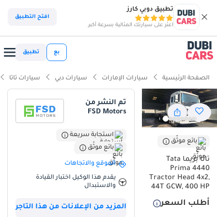
تطبيق دوبي كارز
افتح التطبيق
اعثر على سيارتك المثالية بسرعة أكبر
بع
تطبيق
الصفحة الرئيسية
سيارات الإمارات
سيارات دبي
سيارات تاتا
تم النشر من
FSD Motors
استجابة سريعة
بائع موثّق
بائع موثّق
تاتا بريما Tata
الموقع والاتجاهات
Prima 4440
يقدم هذا الوكيل اختبار القيادة
Tractor Head 4x2,
والاستبدال
44T GCW, 400 HP
أطلب السعر
المزيد من الإعلانات من هذا التاجر