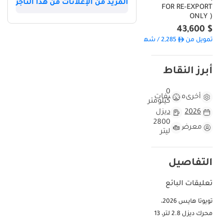
المزيد من الإعلانات من هذا التاجر
FOR RE-EXPORT
ONLY )
$ 43,600
تمويل من
2,285
/ شهر
أبرز النقاط
0
أخرى
مواصفات
كيلومتر
2026
ديزل
2800
معرض
ليتر
التفاصيل
تعليقات البائع
تويوتا هايس 2026،
محرك ديزل 2.8 لتر، 13