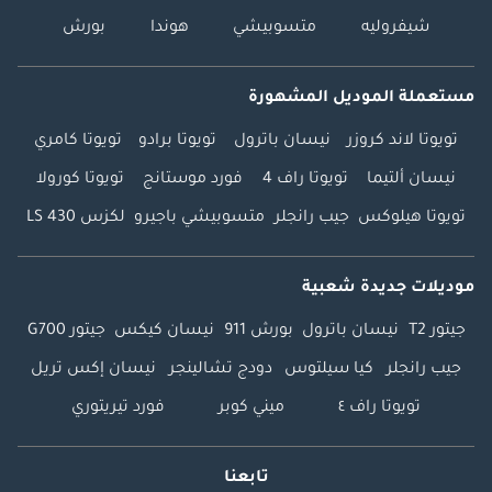
شيفروليه
متسوبيشي
هوندا
بورش
مستعملة الموديل المشهورة
تويوتا لاند كروزر
نيسان باترول
تويوتا برادو
تويوتا كامري
نيسان ألتيما
تويوتا راف 4
فورد موستانج
تويوتا كورولا
تويوتا هيلوكس
جيب رانجلر
متسوبيشي باجيرو
لكزس LS 430
موديلات جديدة شعبية
جيتور T2
نيسان باترول
بورش 911
نيسان كيكس
جيتور G700
جيب رانجلر
كيا سيلتوس
دودج تشالينجر
نيسان إكس تريل
تويوتا راف ٤
ميني كوبر
فورد تيريتوري
تابعنا