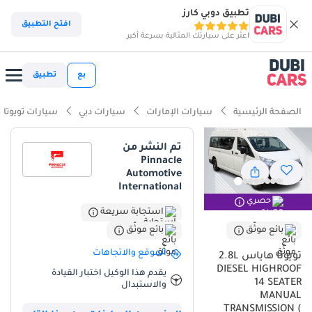
تطبيق دوبي كارز
افتح التطبيق
اعثر على سيارتك المثالية بسرعة أكبر
بع
تطبيق
الصفحة الرئيسية
سيارات الإمارات
سيارات دبي
سيارات تويوتا
تم النشر من
Pinnacle
Automotive
International
حصري
استجابة سريعة
بائع موثّق
بائع موثّق
الموقع والاتجاهات
تويوتا هاياس 2.8L
DIESEL HIGHROOF
يقدم هذا الوكيل اختبار القيادة
14 SEATER
والاستبدال
MANUAL
TRANSMISSION (