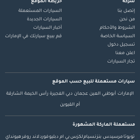
شركة
خريطة الموقع
إتصل بنا
السيارات المستعملة
من نحن
السيارات الجديدة
الشروط والأحكام
أخبار السيارات
السياسة الخاصة
قم ببيع سيارتك في الإمارات
تسجيل دخول
اعلن معنا
تجار السيارات
سيارات مستعملة
للبيع
حسب الموقع
الإمارات
أبوظبي
العين
عجمان
دبي
الفجيرة
رأس الخيمة
الشارقة
أم القيوين
مستعملة الماركة المشهورة
تويوتا
مرسيدس بنز
نسيام
لكزس
بي ام دبليو
فورد
لاند روفر
هيونداي