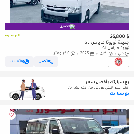
حصري
البريميوم
$ 26,800
جديدة تويوتا هاياس GL
تويوتا هاياس GL
دبي
أخرى
2025
0 كيلومتر
إتصل
واتساب
بع سيارتك بأفضل سعر
انشر إعلان لتلقي عروض من آلاف الشارين
بع سيارتك