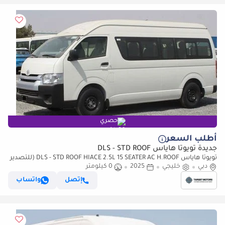
حصري
أطلب السعر
جديدة تويوتا هاياس DLS - STD ROOF
تويوتا هاياس DLS - STD ROOF HIACE 2.5L 15 SEATER AC H.ROOF (للتصدير
فقط)
دبي
خليجي
2025
0 كيلومتر
إتصل
واتساب