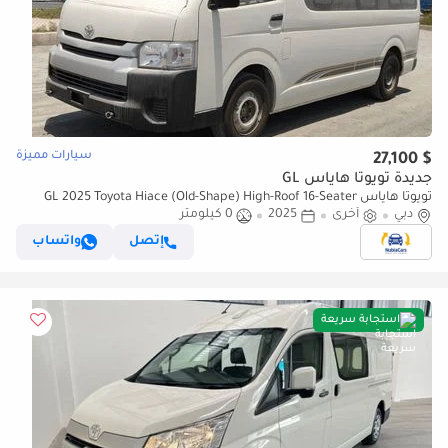
سيارات مميزة
$ 27,100
جديدة تويوتا هاياس GL
تويوتا هاياس GL 2025 Toyota Hiace (Old-Shape) High-Roof 16-Seater
دبي
أخرى
2025
0 كيلومتر
Passenger Van 2.7L 4-Cyl Petrol M/T RWD For Africa
إتصل
واتساب
استجابة سريعة