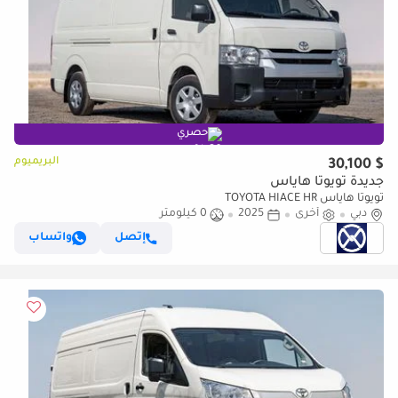
حصري
البريميوم
$ 30,100
جديدة تويوتا هاياس
تويوتا هاياس TOYOTA HIACE HR
دبي
أخرى
2025
0 كيلومتر
إتصل
واتساب