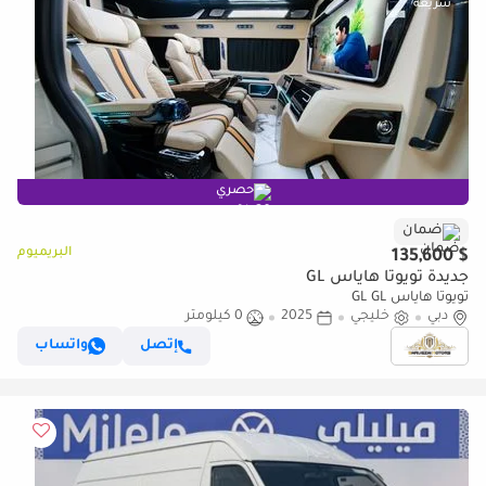
حصري
ضمان
البريميوم
$ 135,600
جديدة تويوتا هاياس GL
تويوتا هاياس GL GL
دبي
خليجي
2025
0 كيلومتر
إتصل
واتساب