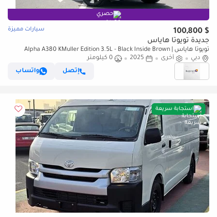
حصري
سيارات مميزة
$ 100,800
جديدة تويوتا هاياس
تويوتا هاياس Alpha A380 KMuller Edition 3.5L - Black Inside Brown |
دبي
Export Only
أخرى
2025
0 كيلومتر
إتصل
واتساب
استجابة سريعة