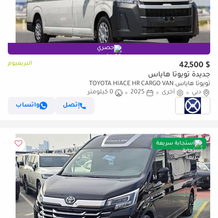
حصري
البريميوم
$ 42,500
جديدة تويوتا هاياس
تويوتا هاياس TOYOTA HIACE HR CARGO VAN
دبي
أخرى
2025
0 كيلومتر
إتصل
واتساب
استجابة سريعة