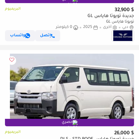
البريميوم
$ 32,900
جديدة تويوتا هاياس GL
تويوتا هاياس GL
دبي
أخرى
2025
0 كيلومتر
إتصل
واتساب
حصري
البريميوم
$ 26,000