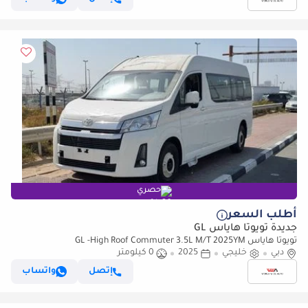
حصري
أطلب السعر
جديدة تويوتا هاياس GL
تويوتا هاياس GL -High Roof Commuter 3.5L M/T 2025YM
دبي
خليجي
2025
0 كيلومتر
إتصل
واتساب