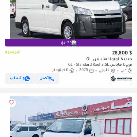
حصري
البريميوم
$ 28,800
جديدة تويوتا هاياس GL
تويوتا هاياس GL - Standard Roof 3.5L
دبي
خليجي
2025
0 كيلومتر
إتصل
واتساب