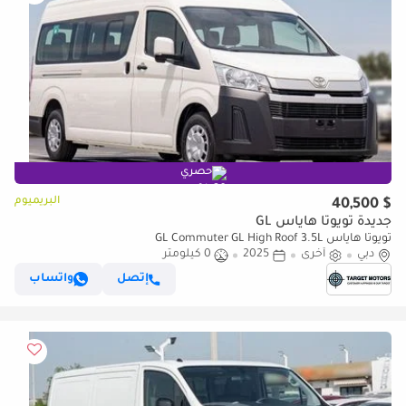
حصري
البريميوم
$ 40,500
جديدة تويوتا هاياس GL
تويوتا هاياس GL Commuter GL High Roof 3.5L
دبي
أخرى
2025
0 كيلومتر
إتصل
واتساب