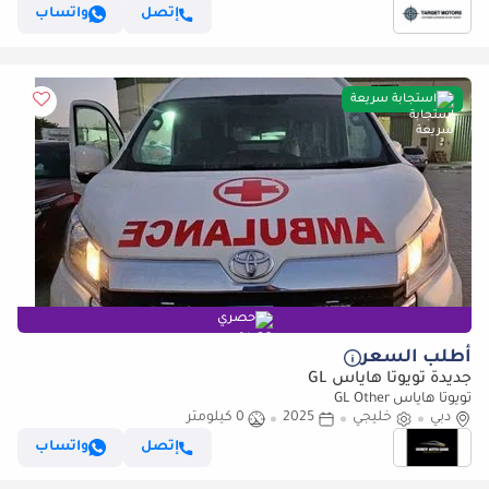
إتصل
واتساب
استجابة سريعة
حصري
أطلب السعر
جديدة تويوتا هاياس GL
تويوتا هاياس GL Other
دبي
خليجي
2025
0 كيلومتر
إتصل
واتساب