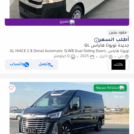
حصري
مقود يمين
أطلب السعر
جديدة تويوتا هاياس GL
تويوتا هاياس GL HIACE 2.8 Diesel Automatic SLWB Dual Sliding Doors,
دبي
Barn Rear Doors (للتصدير فقط)
أخرى
2025
0 كيلومتر
إتصل
واتساب
استجابة سريعة