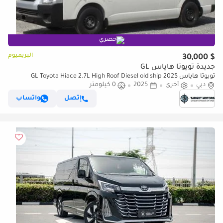
حصري
البريميوم
$ 30,000
جديدة تويوتا هاياس GL
تويوتا هاياس GL Toyota Hiace 2.7L High Roof Diesel old ship 2025
دبي
أخرى
2025
0 كيلومتر
إتصل
واتساب