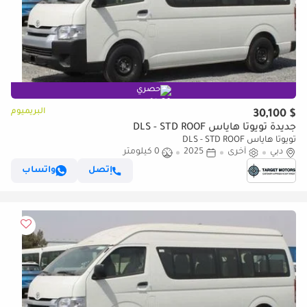
حصري
البريميوم
$ 30,100
جديدة تويوتا هاياس DLS - STD ROOF
تويوتا هاياس DLS - STD ROOF
دبي
أخرى
2025
0 كيلومتر
إتصل
واتساب