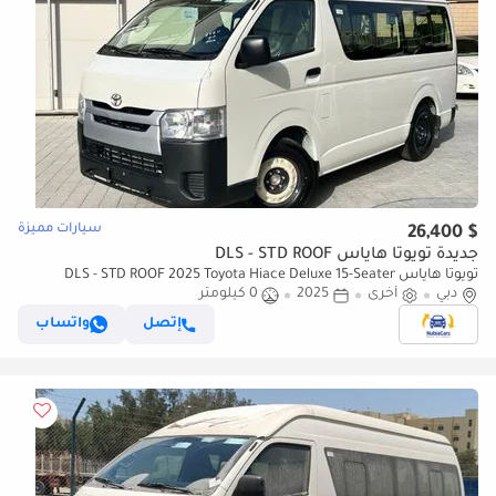
سيارات مميزة
$ 26,400
جديدة تويوتا هاياس DLS - STD ROOF
تويوتا هاياس DLS - STD ROOF 2025 Toyota Hiace Deluxe 15-Seater
دبي
أخرى
2025
0 كيلومتر
Standard Low-Roof 2.5L 4-Cyl Diesel M/T RWD Only For Africa
إتصل
واتساب