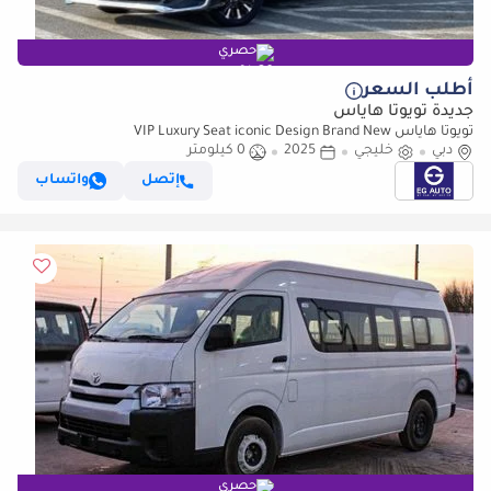
حصري
أطلب السعر
جديدة تويوتا هاياس
تويوتا هاياس VIP Luxury Seat iconic Design Brand New
دبي
خليجي
2025
0 كيلومتر
إتصل
واتساب
حصري