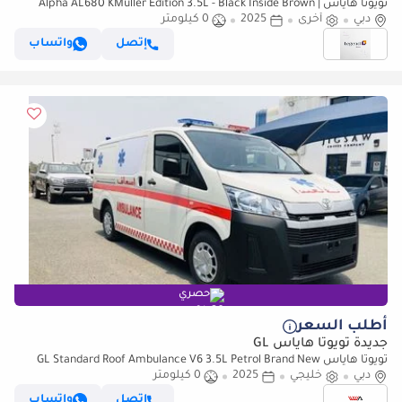
تويوتا هاياس Alpha AL680 KMuller Edition 3.5L - Black Inside Brown |
دبي
Export Only
أخرى
2025
0 كيلومتر
إتصل
واتساب
حصري
أطلب السعر
جديدة تويوتا هاياس GL
تويوتا هاياس GL Standard Roof Ambulance V6 3.5L Petrol Brand New
دبي
خليجي
2025
0 كيلومتر
إتصل
واتساب