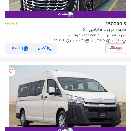
حصري
البريميوم
$ 137,000
جديدة تويوتا هاياس GL
تويوتا هاياس GL High Roof Van 3.5L
دبي
خليجي
2025
0 كيلومتر
إتصل
واتساب
حصري