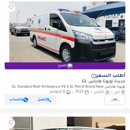
حصري
أطلب السعر
جديدة تويوتا هاياس GL
تويوتا هاياس GL Standard Roof Ambulance V6 3.5L Petrol Brand New
دبي
خليجي
2025
0 كيلومتر
إتصل
واتساب