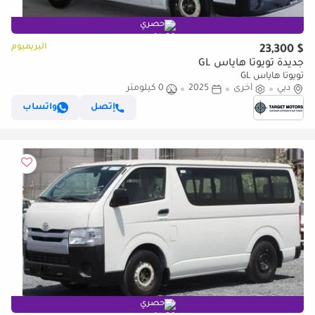
حصري
البريميوم
$ 23,300
جديدة تويوتا هاياس GL
تويوتا هاياس GL
دبي
أخرى
2025
0 كيلومتر
إتصل
واتساب
حصري