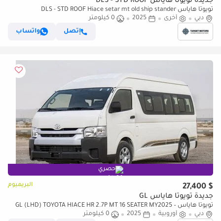
جديدة تويوتا هاياس DLS - STD ROOF
تويوتا هاياس DLS - STD ROOF Hiace setar mt old ship stander
دبي
أخرى
2025
0 كيلومتر
إتصل
واتساب
حصري
البريميوم
$ 27,400
جديدة تويوتا هاياس GL
تويوتا هاياس GL (LHD) TOYOTA HIACE HR 2.7P MT 16 SEATER MY2025 –
دبي
WHITE
أوروبية
2025
0 كيلومتر