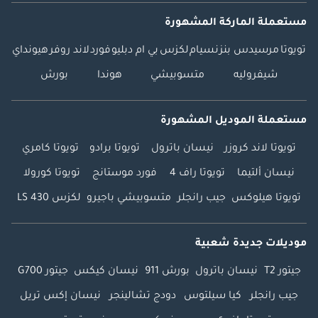
مستعملة الماركة المشهورة
تويوتا
مرسيدس بنز
نسيام
لكزس
بي ام دبليو
فورد
لاند روفر
هيونداي
شيفروليه
متسوبيشي
هوندا
بورش
مستعملة الموديل المشهورة
تويوتا لاند كروزر
نيسان باترول
تويوتا برادو
تويوتا كامري
نيسان ألتيما
تويوتا راف 4
فورد موستانج
تويوتا كورولا
تويوتا هيلوكس
جيب رانجلر
متسوبيشي باجيرو
لكزس LS 430
موديلات جديدة شعبية
جيتور T2
نيسان باترول
بورش 911
نيسان كيكس
جيتور G700
جيب رانجلر
كيا سيلتوس
دودج تشالينجر
نيسان إكس تريل