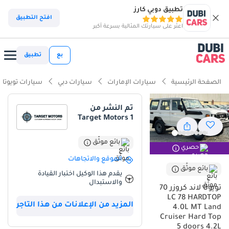
تطبيق دوبي كارز
ذكاء دوبي كارز
افتح التطبيق
اعثر على سيارتك المثالية بسرعة أكبر
ذكاء دوبيكارز
بع
تطبيق
أبرز المواصفات
الصفحة الرئيسية
سيارات الإمارات
سيارات دبي
سيارات تويوتا
قدرات دفع رباعي حقيقية
تم النشر من
Target Motors 1
أدنى معدل استهلاك للقيمة في فئتها
أكبر خزان وقود في فئتها
بائع موثّق
حصري
الموقع والاتجاهات
ملخص
بائع موثّق
يقدم هذا الوكيل اختبار القيادة
والاستبدال
تمثل Toyota Land Cruiser 70 موديل 2026 فئة LC 78 HARDTOP الخيار
تويوتا لاند كروزر 70
الأمثل لمن يبحث عن سيارة تجمع بين الصلابة المطلقة والاعتمادية التي لا
LC 78 HARDTOP
المزيد من الإعلانات من هذا التاجر
تضاهى في ظروف الخليج الصعبة. تأتي هذه النسخة بمحرك ديزل سعة
4.0L MT Land
4.2 لتر وناقل حركة يدوي، مما يجعلها المفضلة لدى عشاق القيادة في
Cruiser Hard Top
5 doors 4.2L
المناطق الوعرة والبعثات الطويلة بفضل بساطتها الميكانيكية وسهولة