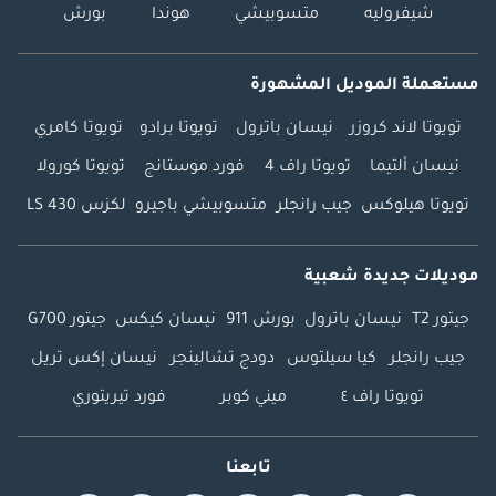
شيفروليه
متسوبيشي
هوندا
بورش
مستعملة الموديل المشهورة
تويوتا لاند كروزر
نيسان باترول
تويوتا برادو
تويوتا كامري
نيسان ألتيما
تويوتا راف 4
فورد موستانج
تويوتا كورولا
تويوتا هيلوكس
جيب رانجلر
متسوبيشي باجيرو
لكزس LS 430
موديلات جديدة شعبية
جيتور T2
نيسان باترول
بورش 911
نيسان كيكس
جيتور G700
جيب رانجلر
كيا سيلتوس
دودج تشالينجر
نيسان إكس تريل
تويوتا راف ٤
ميني كوبر
فورد تيريتوري
تابعنا