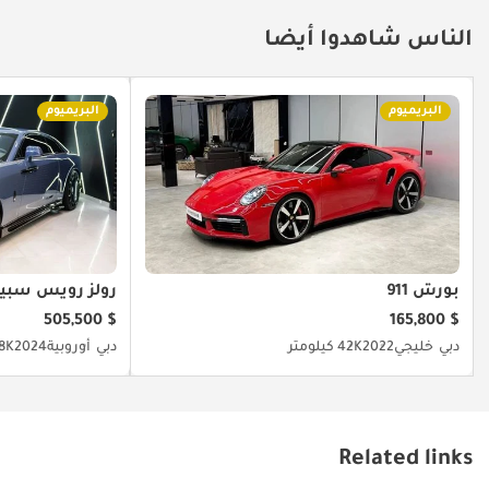
الناس شاهدوا أيضا
البريميوم
البريميوم
بورش 911
رولز رويس سبيك
$ 505,500
$ 165,800
دبي
خليجي
2022
42K كيلومتر
دبي
أوروبية
2024
18K كيلو
Related links