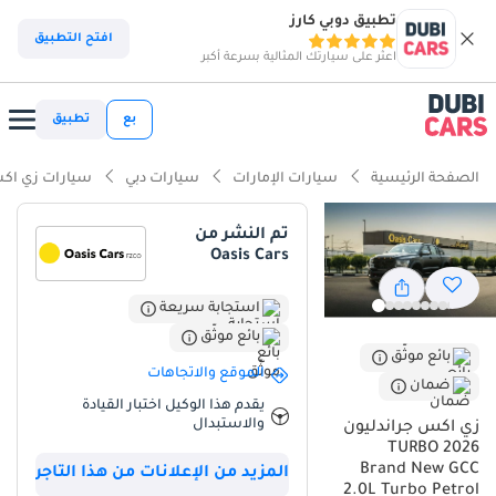
تطبيق دوبي كارز
افتح التطبيق
اعثر على سيارتك المثالية بسرعة أكبر
بع
تطبيق
الصفحة الرئيسية
سيارات الإمارات
سيارات دبي
سيارات زي اك
تم النشر من
Oasis Cars
استجابة سريعة
بائع موثّق
بائع موثّق
الموقع والاتجاهات
ضمان
يقدم هذا الوكيل اختبار القيادة
والاستبدال
زي اكس جراندليون
TURBO 2026
Brand New GCC
المزيد من الإعلانات من هذا التاجر
2.0L Turbo Petrol