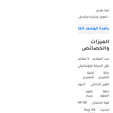
كما نقدم:
- تمويل وشراء وتبديل
السيارات
شاهدة الوصف الكامل
- تأمين السيارات
- تصدير في جميع
الميزات
أنحاء العالم
والخصائص
- تظليل النوافذ
- حماية الدهان
عدد المقاعد
5 مقاعد
نقل الحركة
اوتوماتيكي
معرضنا مفتوح طوال
حالة
قابلة
الأسبوع من الساعة
التصدير
للتصدير
9:00 صباحًا إلى
اللون الداخلي
أسود
الساعة 8:00 مساءً
جهة
مقود
المقود
يسار
الواحة للسيارات ،
قوة الحصان
197 HP
معرض 244 ، منطقة
تحديث
04 Aug,
دبي للسيارات ، دوكامز