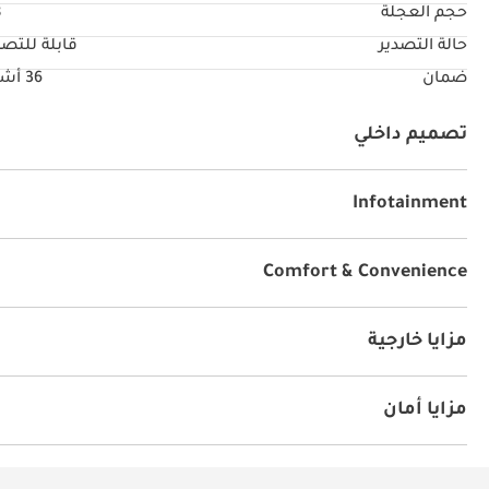
حجم العجلة
"
حالة التصدير
قابلة للتصد
ضمان
36 أشهر
تصميم داخلي
نظام آي يو أكس
كراسي جلد
راديو
يو أس بي
Infotainment
توصيل بلوتوث
نظام صوت بريميوم
عدد المكبرات
شا
Comfort & Convenience
أجهزة استشعار للركن الخلفي
أقفال أبواب كهربائية
كرا
كاميرا خلفية
كاميرا 360 درجة
نظام مراقبة ضغط الإطار
مزايا خارجية
الضغظ على الزر للتشغيل
مقود بتوجيه هيدروليكي
rors
أنوار للضباب
نظام الدخول بدون مفتاح
مزايا أمان
دفع رباعي
نظام المكابح المانعة للانغلاق ABS
وسائد هو
نظام إندار ضد السرقة