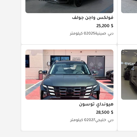
فولكس واجن جولف
$ 25,200
دبي
صينية
2025
0 كيلومتر
هيونداي توسون
$ 28,500
دبي
خليجي
2027
0 كيلومتر