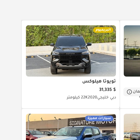
البريميوم
تويوتا هيلوكس
$ 31,335
ان
دبي
خليجي
2020
22K كيلومتر
سيارات مميزة