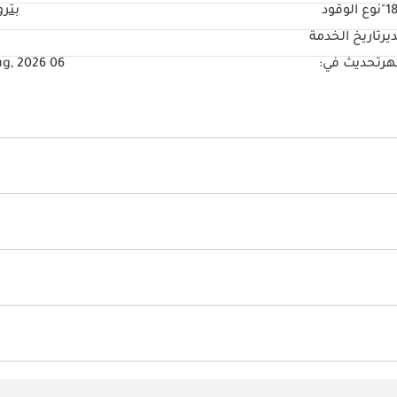
18
نوع الوقود
بتر
ير
تاريخ الخدمة
تحديث في:
06 Aug, 2026
شة على اللمس
مشعل أقراص دي في دي وسي دي
سي مع ذاكرة
نوافذ كهربائية
أجهزة استشعار للركن الأمامي
ات
حامل الكأس
فتحات المكيف الخلفي
وضعيات القيادة
Power Mir
جهاز التحكم بالمناخ
تثبيت السرعة
مكيّف
ائية
أنوار ليد أمامية
نظام كشف النطاق المحجوب