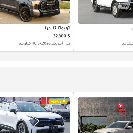
تويوتا تاندرا
$ 32,300
دبي
أمريكية
2023
46.8K كيلومتر
البريميوم