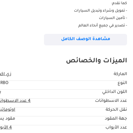
كما نقدم:
- تمويل وشراء وتبديل السيارات
- تأمين السيارات
- تصدير في جميع أنحاء العالم
- تظليل النوافذ
مشاهدة الوصف الكامل
- حماية الدهان
معرضنا مفتوح طوال الأسبوع من الساعة 9:00 صباحًا إلى الساعة 8:00 مساءً
الميزات والخصائص
الواحة للسيارات ، معرض 244 ، منطقة دبي للسيارات ، دوكامز - رأس الخور - دبي
الماركة
زي اك
النوع
URBO
اللون الداخلي
ب
عدد الاسطوانات
4
عدد الاسطوان
نقل الحركة
اوتوماتي
جهة المقود
مقود يس
عدد الأبواب
4 الأبواب