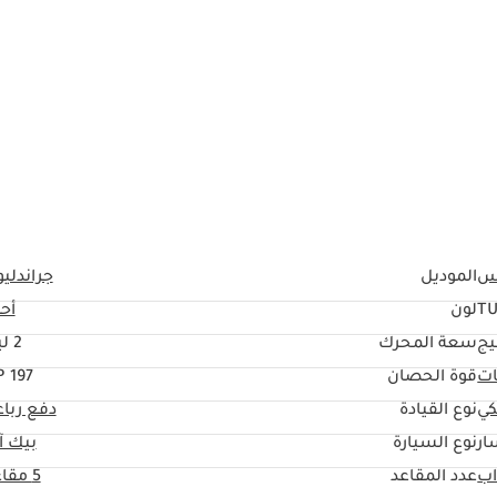
س
الموديل
جراندلي
T
لون
أح
يج
سعة المحرك
2 ليتر
ات
قوة الحصان
197 HP
كي
نوع القيادة
دفع ربا
ار
نوع السيارة
بيك آ
عدد المقاعد
5 مقاعد