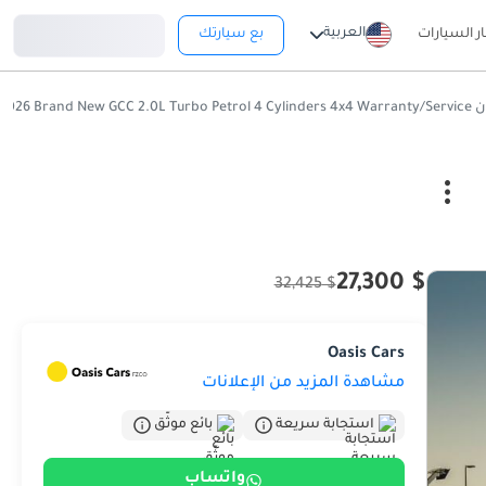
تسجيل دخول
العربية
ار السيارات
بع سيارتك
TURBO 2026
$ 27,300
$ 32,425
Oasis Cars
مشاهدة المزيد من الإعلانات
استجابة سريعة
بائع موثّق
واتساب