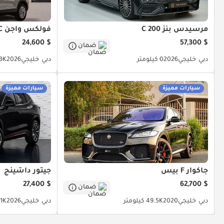
مرسيدس بنز C 200
فولكس واجن T ROC
$ 24,600
$ 57,300
ضمان
دبي
خليجي
2026
0 كيلومتر
دبي
خليجي
2026
3K كيلومت
سيارات مميزة
سيارات مميزة
جاكوار F بيس
جيتور داشينج
$ 27,400
$ 62,700
ضمان
دبي
خليجي
2020
49.5K كيلومتر
دبي
خليجي
2026
15.1K 