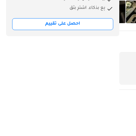
بِع بذكاء. اشترِ بثق
احصل على تقييم