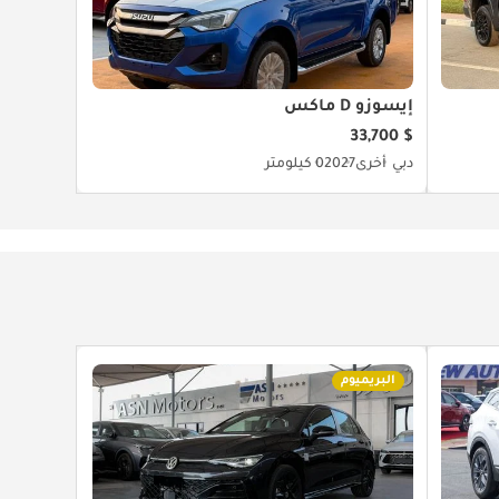
إيسوزو D ماكس
$ 33,700
دبي
أخرى
2027
0 كيلومتر
البريميوم