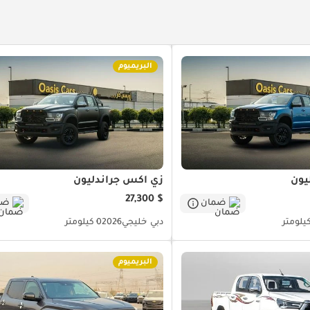
البريميوم
يون
زي اكس جراندليون
$ 27,300
ضمان
ضم
دبي
خليجي
2026
0 كيلومتر
البريميوم