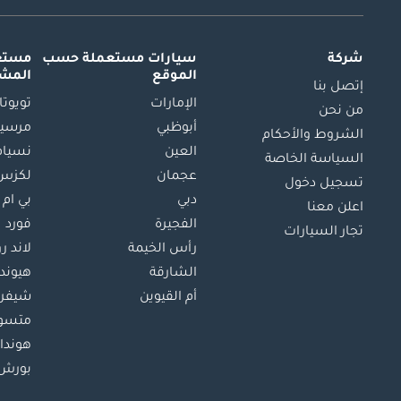
شركة
سيارات مستعملة
حسب
مستعم
الموقع
المش
إتصل بنا
الإمارات
تويوتا
من نحن
أبوظبي
مرسيد
الشروط والأحكام
العين
نسيام
السياسة الخاصة
عجمان
لكزس
تسجيل دخول
دبي
بي ام 
اعلن معنا
الفجيرة
فورد
تجار السيارات
رأس الخيمة
لاند ر
الشارقة
هيوند
أم القيوين
شيفرو
متسو
هوندا
بورش