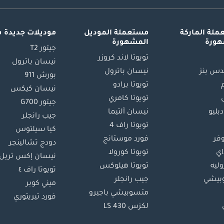
لة الماركة
مستعملة الموديل
موديلات جديدة 
هورة
المشهورة
جيتور T2
تويوتا لاند كروزر
نيسان باترول
س بنز
نيسان باترول
بورش 911
تويوتا برادو
نيسان كيكس
تويوتا كامري
جيتور G700
دبليو
نيسان ألتيما
جيب رانجلر
تويوتا راف 4
كيا سيلتوس
وفر
فورد موستانج
دودج تشالينجر
اي
تويوتا كورولا
نيسان إكس تريل
ليه
تويوتا هيلوكس
تويوتا راف ٤
بيشي
جيب رانجلر
ميني كوبر
متسوبيشي باجيرو
فورد تيريتوري
لكزس LS 430