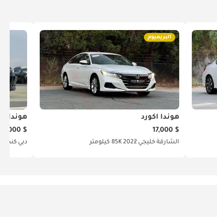
البريميوم
هوندا أكورد
هوندا أك
$ 11,000
$ 17,000
الشارقة
خليجي
2022
85K كيلومتر
دبي
كندية
8