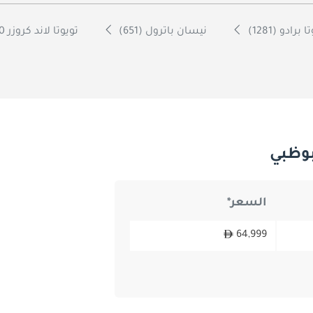
 برادو (1281)
نيسان باترول (651)
تويوتا لاند كروزر 70 (600)
بوظبي
السعر*
64,999