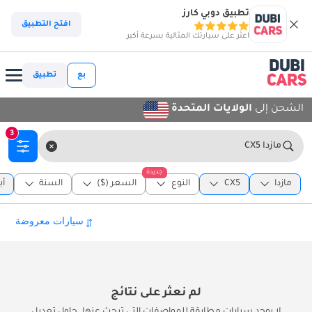
تطبيق دوبي كارز
افتح التطبيق
اعثر على سيارتك المثالية بسرعة أكبر
بع
تطبيق
الشحن إلى
الولايات المتحدة
3
مازدا CX5
جديدة
مازدا
CX5
النوع
السعر ($)
السنة
أب
لم نعثر على نتائج