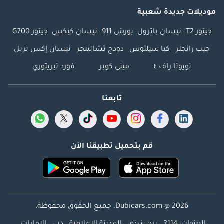
موديلات جديدة شعبية
جيتور T2
نيسان باترول
بورش 911
نيسان كيكس
جيتور G700
جيب رانجلر
كيا سيلتوس
دودج تشالينجر
نيسان إكس تريل
تويوتا راف ٤
ميني كوبر
فورد تيريتوري
تابعنا
قم بتحميل تطبيقنا الآن
Dubicars.com @ 2026. جميع الحقوق محفوظة.