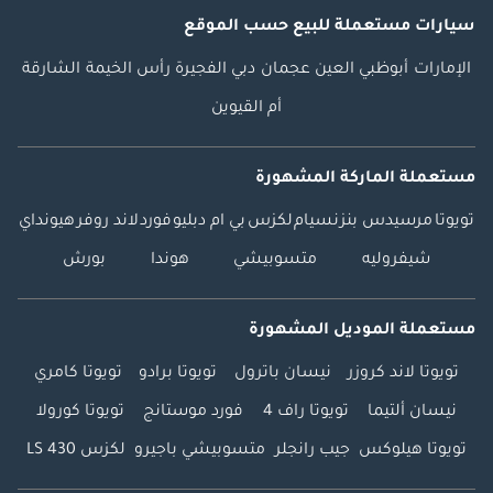
سيارات مستعملة
للبيع
حسب الموقع
الإمارات
أبوظبي
العين
عجمان
دبي
الفجيرة
رأس الخيمة
الشارقة
أم القيوين
مستعملة الماركة المشهورة
تويوتا
مرسيدس بنز
نسيام
لكزس
بي ام دبليو
فورد
لاند روفر
هيونداي
شيفروليه
متسوبيشي
هوندا
بورش
مستعملة الموديل المشهورة
تويوتا لاند كروزر
نيسان باترول
تويوتا برادو
تويوتا كامري
نيسان ألتيما
تويوتا راف 4
فورد موستانج
تويوتا كورولا
تويوتا هيلوكس
جيب رانجلر
متسوبيشي باجيرو
لكزس LS 430