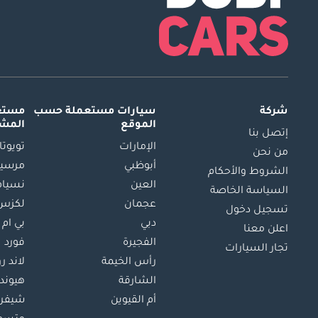
شركة
سيارات مستعملة
حسب
مستعم
الموقع
المش
إتصل بنا
الإمارات
تويوتا
من نحن
أبوظبي
مرسيد
الشروط والأحكام
العين
نسيام
السياسة الخاصة
عجمان
لكزس
تسجيل دخول
دبي
بي ام 
اعلن معنا
الفجيرة
فورد
تجار السيارات
رأس الخيمة
لاند ر
الشارقة
هيوند
أم القيوين
شيفرو