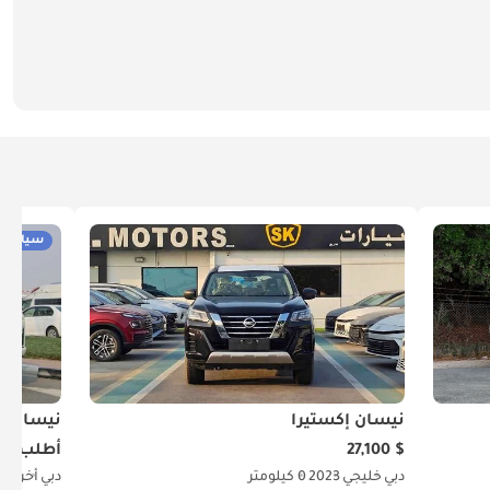
سيارات 
نيسان إكستيرا
نيسان إ
$ 27,100
أطلب ال
دبي
خليجي
2023
0 كيلومتر
دبي
أخرى
5