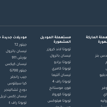
لة الماركة
مستعملة الموديل
موديلات جديدة 
هورة
المشهورة
جيتور T2
تويوتا لاند كروزر
نيسان باترول
س بنز
نيسان باترول
بورش 911
تويوتا برادو
نيسان كيكس
تويوتا كامري
جيتور G700
دبليو
نيسان ألتيما
جيب رانجلر
تويوتا راف 4
كيا سيلتوس
وفر
فورد موستانج
دودج تشالينجر
اي
تويوتا كورولا
نيسان إكس تريل
ليه
تويوتا هيلوكس
تويوتا راف ٤