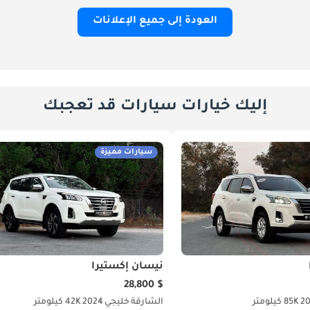
العودة إلى جميع الإعلانات
إليك خيارات سيارات قد تعجبك
سيارات مميزة
نيسان إكستيرا
$ 28,800
2
85K كيلومتر
الشارقة
خليجي
2024
42K كيلومتر