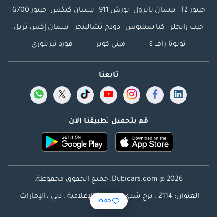
جيتور T2
نيسان باترول
بورش 911
نيسان كيكس
جيتور G700
جيب رانجلر
كيا سيلتوس
دودج تشالينجر
نيسان إكس تريل
تويوتا راف ٤
ميني كوبر
فورد تيريتوري
تابعنا
قم بتحميل تطبيقنا الآن
Dubicars.com @ 2026. جميع الحقوق محفوظة.
العنوان: 2114 ، برج شذى ، المدينة الإعلامية ، دبي ، الإمارات
حفظ