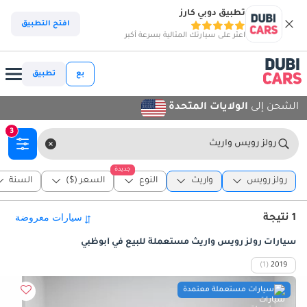
تطبيق دوبي كارز
افتح التطبيق
اعثر على سيارتك المثالية بسرعة أكبر
بع
تطبيق
الشحن إلى
الولايات المتحدة
3
رولز رويس واريث
جديدة
رولز رويس
واريث
النوع
السعر ($)
السنة
1 نتيجة
سيارات رولز رويس واريث مستعملة للبيع في أبوظبي
(1)
2019
سيارات مستعملة معتمدة