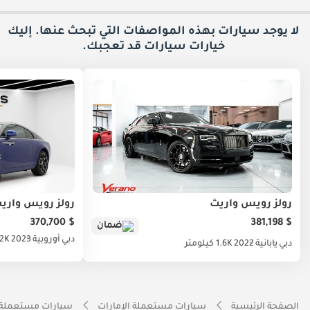
لا يوجد سيارات بهذه المواصفات التي تبحث عنها. إليك
خيارات
سيارات قد تعجبك.
رولز رويس واريث
رولز رويس واري
$ 370,700
$ 381,198
ضمان
دبي
أوروبية
2023
12K كيلو
دبي
يابانية
2022
1.6K كيلومتر
الصفحة الرئيسية
سيارات مستعملة الإمارات
سيارات مستعملة 