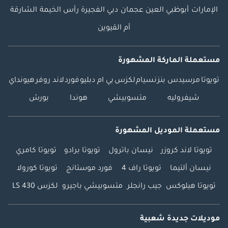
الإمارات
أبوظبي
العين
عجمان
دبي
الفجيرة
رأس الخيمة
الشارقة
أم القيوين
مستعملة الماركة المشهورة
تويوتا
مرسيدس بنز
نسيام
لكزس
بي ام دبليو
فورد
لاند روفر
هيونداي
شيفروليه
متسوبيشي
هوندا
بورش
مستعملة الموديل المشهورة
تويوتا لاند كروزر
نيسان باترول
تويوتا برادو
تويوتا كامري
نيسان ألتيما
تويوتا راف 4
فورد موستانج
تويوتا كورولا
تويوتا هيلوكس
جيب رانجلر
متسوبيشي باجيرو
لكزس LS 430
موديلات جديدة شعبية