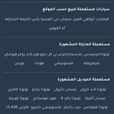
سيارات مستعملة
للبيع
حسب الموقع
الإمارات
أبوظبي
العين
عجمان
دبي
الفجيرة
رأس الخيمة
الشارقة
أم القيوين
مستعملة الماركة المشهورة
تويوتا
مرسيدس بنز
نسيام
لكزس
بي ام دبليو
فورد
لاند روفر
هيونداي
شيفروليه
متسوبيشي
هوندا
بورش
مستعملة الموديل المشهورة
تويوتا لاند كروزر
نيسان باترول
تويوتا برادو
تويوتا كامري
نيسان ألتيما
تويوتا راف 4
فورد موستانج
تويوتا كورولا
تويوتا هيلوكس
جيب رانجلر
متسوبيشي باجيرو
لكزس LS 430