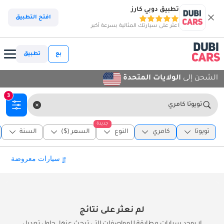
تطبيق دوبي كارز
افتح التطبيق
اعثر على سيارتك المثالية بسرعة أكبر
بع
تطبيق
الشحن إلى
الولايات المتحدة
3
تويوتا كامري
جديدة
تويوتا
كامري
النوع
السعر ($)
السنة
لم نعثر على نتائج