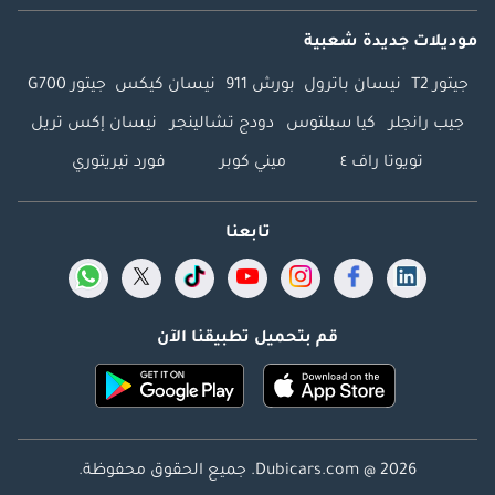
موديلات جديدة شعبية
جيتور T2
نيسان باترول
بورش 911
نيسان كيكس
جيتور G700
جيب رانجلر
كيا سيلتوس
دودج تشالينجر
نيسان إكس تريل
تويوتا راف ٤
ميني كوبر
فورد تيريتوري
تابعنا
قم بتحميل تطبيقنا الآن
Dubicars.com @ 2026. جميع الحقوق محفوظة.