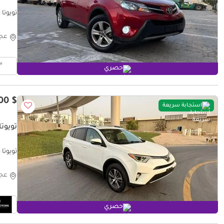
تويوتا راف ٤ 15 Xle 4x4
عج
حصري
$ 13,700
استجابة سريعة
تويوتا ر
تويوتا راف ٤
عج
حصري