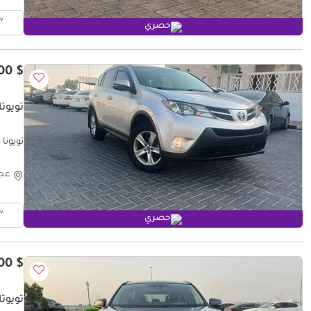
حصري
$ 10,100
تويوتا
تويوتا راف ٤ 15 XLE 4x4
عج
حصري
$ 15,900
تويوتا