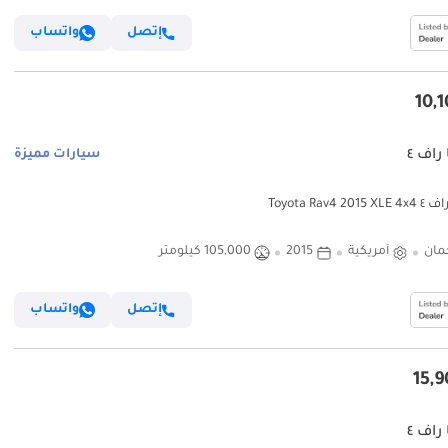
إتصل
واتساب
 راف ٤
سيارات مميزة
Toyota Rav4 20
مان
أمريكية
2015
105,000 كيلومتر
إتصل
واتساب
 راف ٤