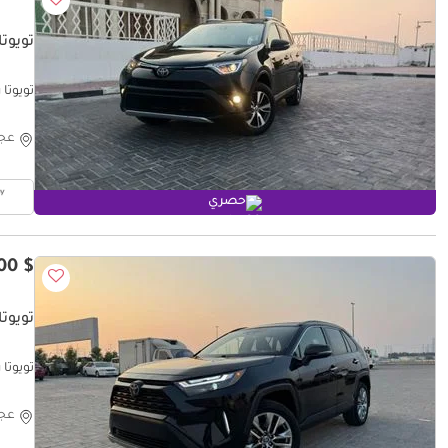
تويوتا ر
تويوتا راف ٤ 4 2018 XLE
عج
حصري
$ 18,100
تويوتا
تويوتا راف ٤ imited panoramic
عج