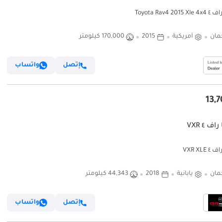
Toyota Rav4 20
مان
أمريكية
2015
170,000 كيلومتر
إتصل
واتساب
اف ٤ VXR
 VXR XLE
مان
يابانية
2018
44,343 كيلومتر
إتصل
واتساب