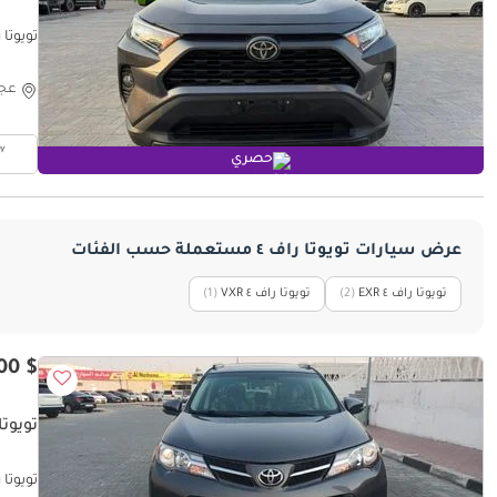
تويوتا راف ٤ 20 XLE 4X4
عج
حصري
عرض سيارات تويوتا راف ٤ مستعملة حسب الفئات
تويوتا راف ٤ EXR
‏(2)
تويوتا راف ٤ VXR
‏(1)
$ 10,100
تويوتا ر
تويوتا راف ٤ 2015 XLE 4x4