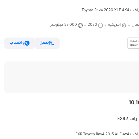
Toyota Rav4 20
مان
أمريكية
2020
53,000 كيلومتر
إتصل
واتساب
اف ٤ EXR
EXR Toyota Rav4 