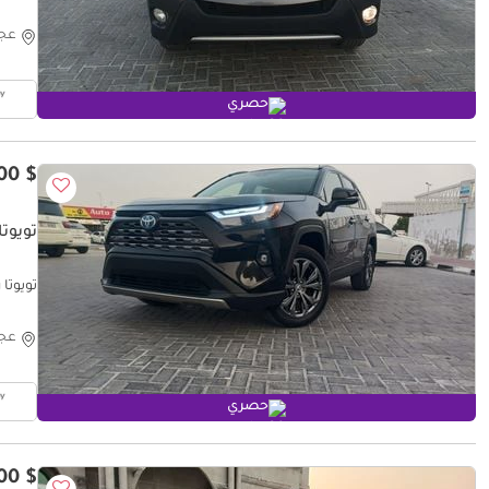
عج
حصري
$ 20,300
تويوتا
تويوتا راف ٤ mited hybrid 4x4
عج
حصري
$ 12,600