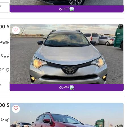
حصري
$ 13,300
تويوتا راف 
تويوتا راف ٤ v4 2018 adventure
عج
حصري
$ 10,400
تويوتا