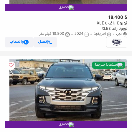
حصري
$ 18,400
تويوتا راف ٤ XLE
تويوتا راف ٤ XLE
دبي
أمريكية
2024
18,800 كيلومتر
إتصل
واتساب
استجابة سريعة
حصري