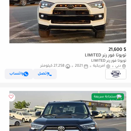
$ 21,600
تويوتا فور رنر LIMITED
تويوتا فور رنر LIMITED
دبي
أمريكية
2021
27,258 كيلومتر
إتصل
واتساب
استجابة سريعة