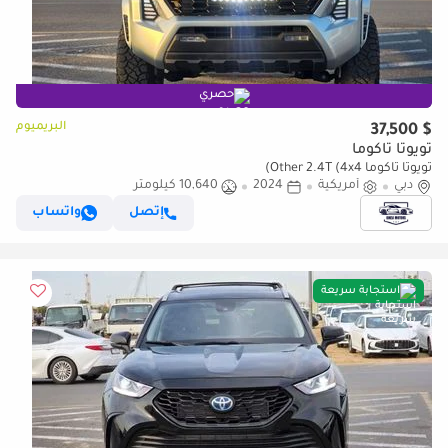
حصري
البريميوم
$ 37,500
تويوتا تاكوما
تويوتا تاكوما Other 2.4T (4x4)
دبي
أمريكية
2024
10,640 كيلومتر
إتصل
واتساب
استجابة سريعة