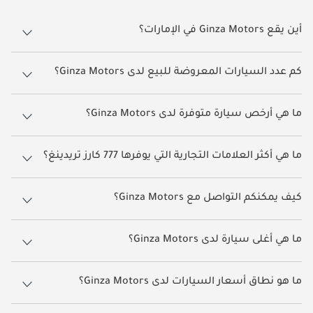
أين يقع Ginza Motors في الإمارات؟
يقع Ginza Motors في دبي.
كم عدد السيارات المعروضة للبيع لدى Ginza Motors؟
يضم Ginza Motors حالياً 29 سيارات معروضة للبيع على دوبي كارز.
ما هي أرخص سيارة متوفرة لدى Ginza Motors؟
أرخص سيارة متوفرة حالياً لدى Ginza Motors هي تويوتا راف ٤ بسعر يقارب
40,000.
ما هي أكثر العلامات التجارية التي يوفرها 777 كارز تريدينغ؟
يوفر Ginza Motors مجموعة كبيرة من سيارات تويوتا راف ٤, تويوتا فور رنر,
هيونداي سانتا في, تويوتا تاكوما, هيونداي سانتا كروز
كيف يمكنكم التواصل مع Ginza Motors؟
يمكنكم التواصل مع Ginza Motors مباشرةً عبر أزرار الاتصال وواتساب
الظاهرة على جميع إعلاناتهم في دوبي كارز. ويُعد التواصل من خلال صفحة
ما هي أغلى سيارة لدى Ginza Motors؟
السيارة نفسها أسرع طريقة للحصول على معلومات دقيقة حول تلك
السيارة.
أغلى سيارة معروضة لدى Ginza Motors هي تويوتا تاكوما بسعر يقارب
137,000
ما هو نطاق أسعار السيارات لدى Ginza Motors؟
تتراوح أسعار السيارات لدى Ginza Motors بين
40,000 -
137,000