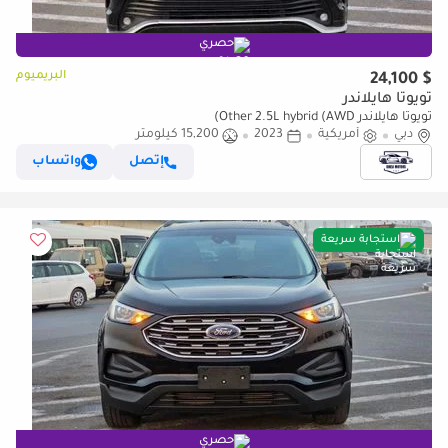
حصري
البريميوم
$ 24,100
تويوتا هايلاندر
تويوتا هايلاندر Other 2.5L hybrid (AWD)
دبي
أمريكية
2023
15,200 كيلومتر
إتصل
واتساب
استجابة سريعة
حصري