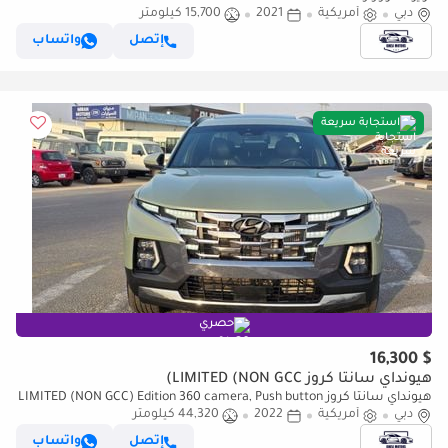
دبي
أمريكية
2021
15,700 كيلومتر
إتصل
واتساب
استجابة سريعة
حصري
$ 16,300
هيونداي سانتا كروز LIMITED (NON GCC)
هيونداي سانتا كروز LIMITED (NON GCC) Edition 360 camera, Push button
دبي
أمريكية
and original leather seats
2022
44,320 كيلومتر
إتصل
واتساب