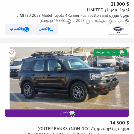
$ 21,900
تويوتا فور رنر LIMITED
تويوتا فور رنر LIMITED 2023 Model Toyota 4Runner Push button and
دبي
original leather
أمريكية
2023
19,340 كيلومتر
إتصل
واتساب
استجابة سريعة
حصري
$ 14,500
فورد برونكو سبورت OUTER BANKS (NON GCC)