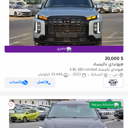
حصري
$ 20,000
هيونداي باليساد
هيونداي باليساد 3.8L GDi Limited
دبي
أمريكية
2023
33,446 كيلومتر
إتصل
واتساب
استجابة سريعة