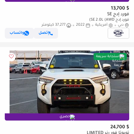
$ 13,700
فورد إدج SE
فورد إدج SE 2.0L (AWD)
دبي
أمريكية
2022
37,277 كيلومتر
إتصل
واتساب
استجابة سريعة
حصري
$ 24,700
تويوتا فور رنر LIMITED