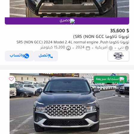
حصري
$ 35,600
تويوتا تاكوما SR5 (NON GCC)
تويوتا تاكوما SR5 (NON GCC) 2024 Model 2.4L normal engine ,Push
دبي
أمريكية
2024
button , leather seats and low mileage
15,200 كيلومتر
إتصل
واتساب
استجابة سريعة