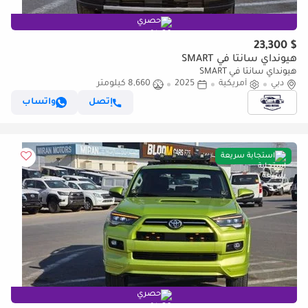
حصري
$ 23,300
هيونداي سانتا في SMART
هيونداي سانتا في SMART
دبي
أمريكية
2025
8,660 كيلومتر
إتصل
واتساب
استجابة سريعة
حصري