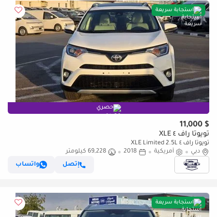
استجابة سريعة
حصري
$ 11,000
تويوتا راف ٤ XLE
تويوتا راف ٤ XLE Limited 2.5L
دبي
أمريكية
2018
69,228 كيلومتر
إتصل
واتساب
استجابة سريعة