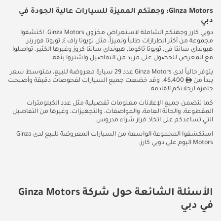
Ginza Motors: وجهتكم المميزة للسيارات عالية الجودة في
دبي
دوبي كارز وجهتكم الشاملة لاستعراض مخزون Ginza Motors. اكتشفوا
مجموعة من أكثر الطرازات طلباً وتميزاً، مثل تويوتا راف ٤, تويوتا فور رنر,
هيونداي سانتا في, تويوتا تاكوما, هيونداي سانتا كروز وغيرها الكثير. تواصلوا
مع المعرض للحصول على مزيد من التفاصيل واشتروا بثقة.
يتوفر حالياً لدى Ginza Motors عدد 29 سيارة معروضة للبيع، بمتوسط سعر
يبدأ من
46,400. وقد خضعت جميع السيارات لفحوصات دقيقة وأصبحت
جاهزة لرحلاتكم القادمة.
كما تتضمن جميع الإعلانات معلومات تفصيلية مثل عدد الكيلومترات
المقطوعة، والحالة العامة، والمواصفات، والتجهيزات، وغيرها من التفاصيل
التي تساعدكم على اتخاذ قرار شراء مدروس.
استكشفوا المجموعة الواسعة من السيارات المعروضة للبيع لدى Ginza
Motors اليوم على دوبي كارز.
الأسئلة الشائعة حول شركة Ginza Motors
في دبي