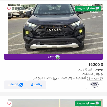
استجابة سريعة
حصري
$ 19,200
تويوتا راف ٤ XLE
تويوتا راف ٤ XLE
دبي
أمريكية
2025
11,230 كيلومتر
إتصل
واتساب
استجابة سريعة