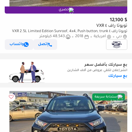
حصري
$ 12,100
تويوتا راف ٤ VXR
تويوتا راف ٤ VXR 2.5L Limited Edition Sunroof, 4x4, Push button, trunk
دبي
أمريكية
2018
automatic and original leather seats
48,543 كيلومتر
إتصل
واتساب
بع سيارتك بأفضل سعر
انشر إعلان لتلقي عروض من آلاف الشارين
بع سيارتك
استجابة سريعة