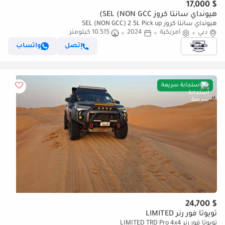
$ 17,000
هيونداي سانتا كروز SEL (NON GCC)
هيونداي سانتا كروز SEL (NON GCC) 2.5L Pick up
دبي
أمريكية
2024
10,515 كيلومتر
إتصل
واتساب
استجابة سريعة
$ 24,700
تويوتا فور رنر LIMITED
تويوتا فور رنر LIMITED TRD Pro 4x4