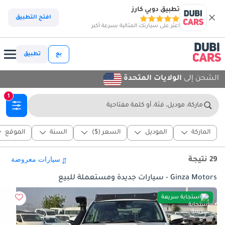
تطبيق دوبي كارز
افتح التطبيق
اعثر على سيارتك المثالية بسرعة أكبر
بع
تطبيق
الشحن إلى
الولايات المتحدة
1
ماركة، موديل، فئة، أو كلمة مفتاحية
الماركة
الموديل
السعر ($)
السنة
الموقع
29 نتيجة
Ginza Motors - سيارات جديدة ومستعملة للبيع
استجابة سريعة