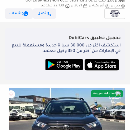
فورد برونكو سبورت OUTER BANKS (NON GCC) Badlands 2.0L
دبي
أمريكية
2021
22,130 كيلومتر
إتصل
واتساب
تحميل تطبيق
DubiCars
استكشف أكثر من 30،000 سيارة جديدة ومستعملة للبيع
في الإمارات من أكثر من 350 وكيل معتمد.
استجابة سريعة