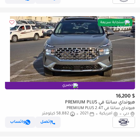
استجابة سريعة
حصري
$ 16,200
هيونداي سانتا في PREMIUM PLUS
هيونداي سانتا في PREMIUM PLUS 2.4T
دبي
أمريكية
2021
58,882 كيلومتر
إتصل
واتساب