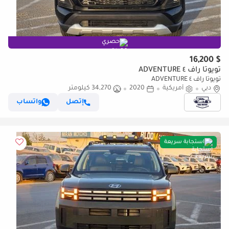
حصري
$ 16,200
تويوتا راف ٤ ADVENTURE
تويوتا راف ٤ ADVENTURE
دبي
أمريكية
2020
34,270 كيلومتر
إتصل
واتساب
استجابة سريعة