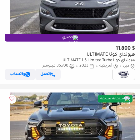
حصري
$ 11,800
هيونداي كونا ULTIMATE
هيونداي كونا ULTIMATE 1.6 Limited Turbo
دبي
أمريكية
2023
35,700 كيلومتر
إتصل
واتساب
استجابة سريعة