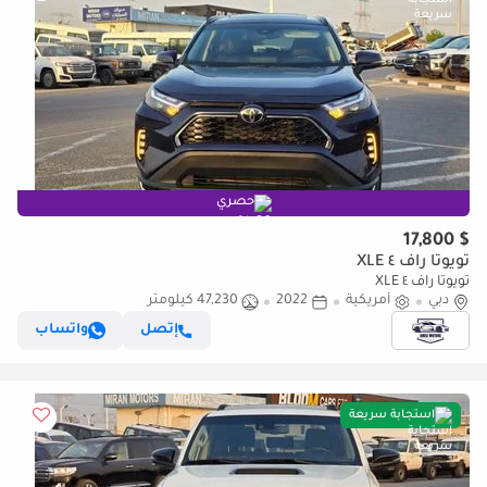
حصري
$ 17,800
تويوتا راف ٤ XLE
تويوتا راف ٤ XLE
دبي
أمريكية
2022
47,230 كيلومتر
إتصل
واتساب
استجابة سريعة