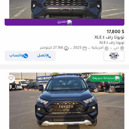
حصري
$ 17,800
تويوتا راف ٤ XLE
تويوتا راف ٤ XLE
دبي
أمريكية
2023
27,166 كيلومتر
إتصل
واتساب
استجابة سريعة