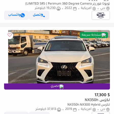
تويوتا فور رنر LIMITED SR5 ( Perimum 360 Degree Camera)
دبي
أمريكية
2022
19,230 كيلومتر
إتصل
واتساب
استجابة سريعة
حصري
$ 17,300
لكزس NX350h
لكزس NX350h NX300 Hybrid
دبي
أمريكية
2019
37,813 كيلومتر