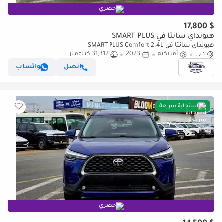
حصري
$ 17,800
هيونداي سانتا في SMART PLUS
هيونداي سانتا في SMART PLUS Comfort 2.4L
دبي
أمريكية
2023
31,312 كيلومتر
إتصل
واتساب
استجابة سريعة
حصري