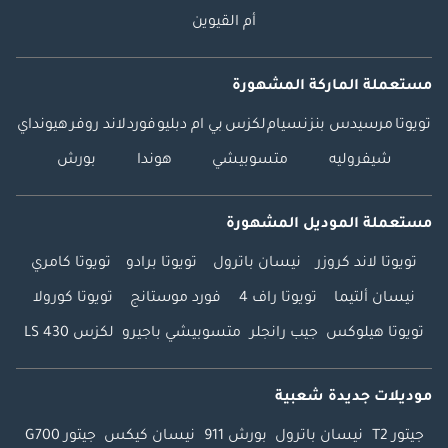
أم القيوين
مستعملة الماركة المشهورة
تويوتا
مرسيدس بنز
نسيام
لكزس
بي ام دبليو
فورد
لاند روفر
هيونداي
شيفروليه
متسوبيشي
هوندا
بورش
مستعملة الموديل المشهورة
تويوتا لاند كروزر
نيسان باترول
تويوتا برادو
تويوتا كامري
نيسان ألتيما
تويوتا راف 4
فورد موستانج
تويوتا كورولا
تويوتا هيلوكس
جيب رانجلر
متسوبيشي باجيرو
لكزس LS 430
موديلات جديدة شعبية
جيتور T2
نيسان باترول
بورش 911
نيسان كيكس
جيتور G700