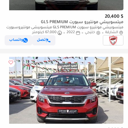
$ 20,400
ميتسوبيشي مونتيرو سبورت GLS PREMIUM
ميتسوبيشي مونتيرو سبورت GLS PREMIUM ميتسوبيشى مونتيروسبورت
- 2022 - خليجى - فل أوبشن -بمحرك 3.0 - عدد 7 -ممشى قليل- بحاله ممتازة
الشارقة
خليجي
2022
67,000 كيلومتر
إتصل
واتساب