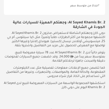
*ابتداءً من متوسط سعر
Al Sayed Khamis Br. 2: وجهتكم المميزة للسيارات عالية
الجودة في الشارقة
دوبي كارز وجهتكم الشاملة لاستعراض مخزون Al Sayed Khamis Br. 2.
اكتشفوا مجموعة من أكثر الطرازات طلباً وتميزاً، مثل كيا سيلتوس, أم جي
ZS, ميتسوبيشي آوتلاندر, نيسان إكستيرا, هيونداي إلانترا وغيرها الكثير.
تواصلوا مع المعرض للحصول على مزيد من التفاصيل واشتروا بثقة.
يتوفر حالياً لدى Al Sayed Khamis Br. 2 عدد 78 سيارة معروضة للبيع،
بمتوسط سعر يبدأ من
24,000. وقد خضعت جميع السيارات لفحوصات
دقيقة وأصبحت جاهزة لرحلاتكم القادمة.
كما تتضمن جميع الإعلانات معلومات تفصيلية مثل عدد الكيلومترات
المقطوعة، والحالة العامة، والمواصفات، والتجهيزات، وغيرها من التفاصيل
التي تساعدكم على اتخاذ قرار شراء مدروس.
استكشفوا المجموعة الواسعة من السيارات المعروضة للبيع لدى Al Sayed
Khamis Br. 2 اليوم على دوبي كارز.