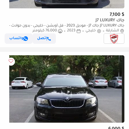
$ 7,100
جاك J7 LUXURY
جاك J7 LUXURY جاك J7 - موديل 2023 - فل أوبشن - خليجى - بدون حوادث -
محرك 1.5 - بحاله ممتازه من الداخل والخا
الشارقة
خليجي
2023
76,000 كيلومتر
إتصل
واتساب