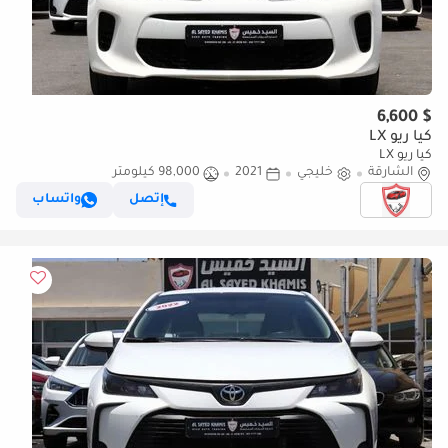
$ 6,600
كيا ريو LX
كيا ريو LX
الشارقة
خليجي
2021
98,000 كيلومتر
إتصل
واتساب