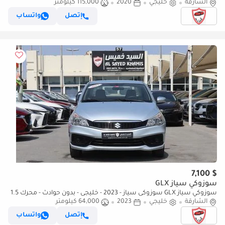
- بمحرك 5.3 - عدد8سلندر-7مقاعد -بحاله ممتازه دفع ثنائي
الشارقة
خليجي
2020
115,000 كيلومتر
إتصل
واتساب
$ 7,100
سوزوكي سياز GLX
سوزوكي سياز GLX سوزوكى سياز - 2023 - خليجى - بدون حوادث - محرك 1.5
الشارقة
خليجي
- بحاله ممتازه فى الداخل والخارج
2023
64,000 كيلومتر
إتصل
واتساب