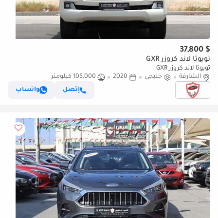
$ 37,800
تويوتا لاند كروزر GXR
تويوتا لاند كروزر GXR
الشارقة
خليجي
2020
105,000 كيلومتر
إتصل
واتساب