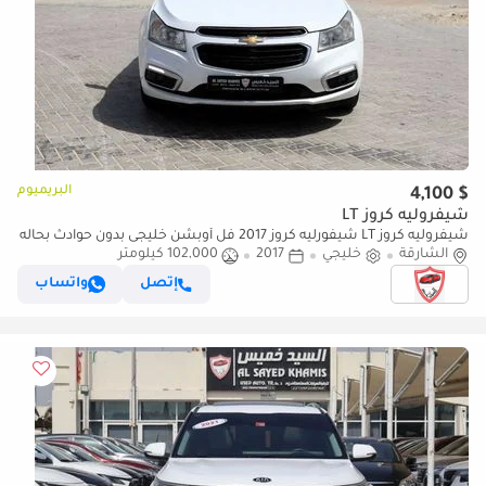
البريميوم
$ 4,100
شيفروليه كروز LT
شيفروليه كروز LT شيفورليه كروز 2017 فل أوبشن خليجى بدون حوادث بحاله
الشارقة
ممتازه ممشى 102000 KM بمحرك 1.8سى سى وبسعر 25
خليجي
2017
102,000 كيلومتر
إتصل
واتساب