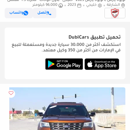
تويوتا يارس E تويوتا يارس 2023 - خليجى - بدون حواداث - محرك 1.5 -ممشى
الشارقة
قليل- بحاله ممتازه
خليجي
2023
96,000 كيلومتر
إتصل
واتساب
تحميل تطبيق
DubiCars
استكشف أكثر من 30،000 سيارة جديدة ومستعملة للبيع
في الإمارات من أكثر من 350 وكيل معتمد.