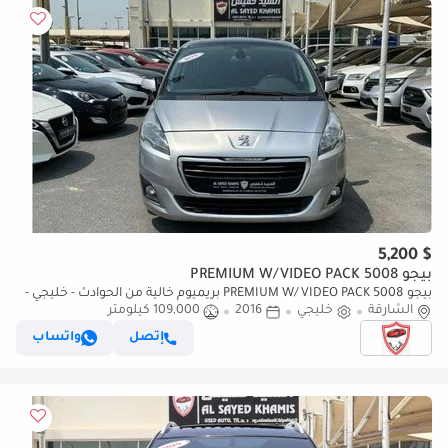
$ 5,200
بيجو 5008 PREMIUM W/VIDEO PACK
بيجو 5008 PREMIUM W/VIDEO PACK بريميوم خالية من الحوادث - خليجي -
الشارقة
رقم واحد الفل - مكينة 1600 سي سي - السيارة ب
خليجي
2016
109,000 كيلومتر
إتصل
واتساب