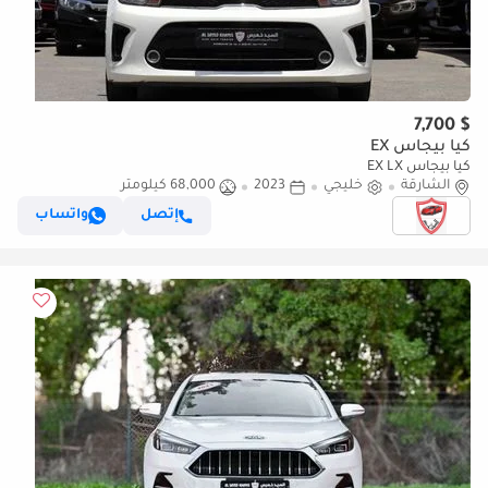
$ 7,700
كيا بيجاس EX
كيا بيجاس EX LX
الشارقة
خليجي
2023
68,000 كيلومتر
إتصل
واتساب