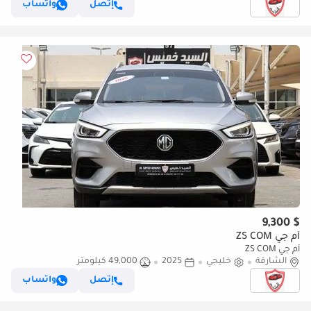
إتصل
واتساب
$ 9,300
أم جي ZS COM
أم جي ZS COM
الشارقة
خليجي
2025
49,000 كيلومتر
إتصل
واتساب