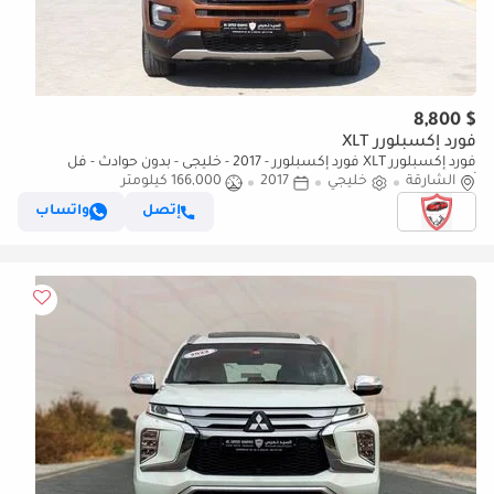
$ 8,800
فورد إكسبلورر XLT
فورد إكسبلورر XLT فورد إكسبلورر - 2017 - خليجى - بدون حوادث - فل
الشارقة
أوبشن- بمحرك 3.3- 6سلندر - 7مقاعد - بحاله ممتازه
خليجي
2017
166,000 كيلومتر
إتصل
واتساب