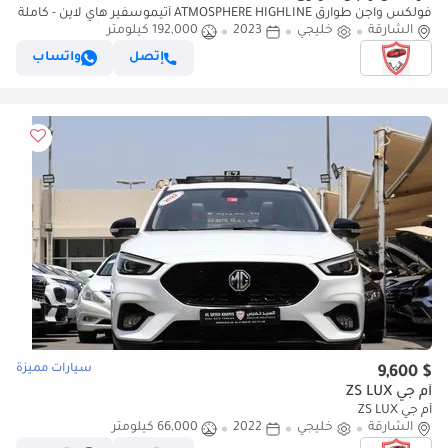
فولكس واجن طوارق ATMOSPHERE HIGHLINE أتيموسفير هاي لاين - كاملة
الشارقة
خليجي
2023
192,000 كيلومتر
المواصفات - سجل صيانة كامل لدى الوكيل - طلاء المصنع الأصلي - بحالة
الجديد
إتصل
واتساب
سيارات مميزة
$ 9,600
أم جي ZS LUX
أم جي ZS LUX
الشارقة
خليجي
2022
66,000 كيلومتر