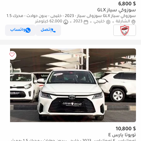
$ 6,800
سوزوكي سياز GLX
سوزوكي سياز GLX سوزوكى سياز - 2023 - خليجى - بدون حوادث - محرك 1.5
الشارقة
- بحاله ممتازه
خليجي
2023
62,000 كيلومتر
إتصل
واتساب
$ 10,800
تويوتا يارس E