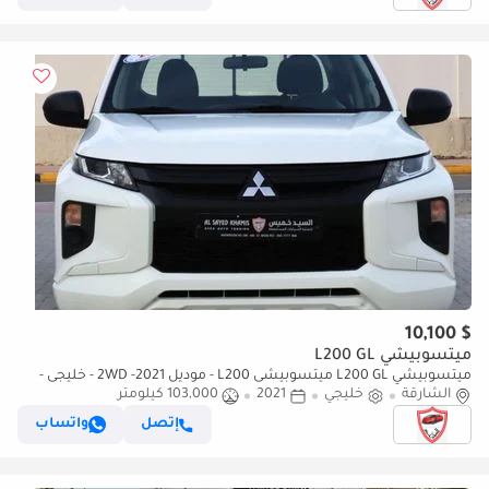
$ 10,100
ميتسوبيشي L200 GL
ميتسوبيشي L200 GL ميتسوبيشى L200 - موديل 2021- 2WD - خليجى -
الشارقة
بدون حوادث -محرك 2.4L - بحاله ممتازه
خليجي
2021
103,000 كيلومتر
إتصل
واتساب