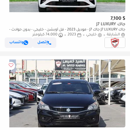
$ 7,100
جاك J7 LUXURY
جاك J7 LUXURY جاك J7 - موديل 2023 - فل أوبشن - خليجى - بدون حوادث -
محرك 1.5 - بحاله ممتازه من الداخل والخا
الشارقة
خليجي
2023
74,000 كيلومتر
إتصل
واتساب