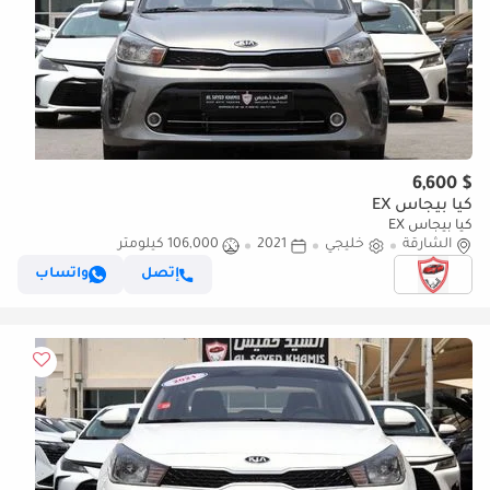
$ 6,600
كيا بيجاس EX
كيا بيجاس EX
الشارقة
خليجي
2021
106,000 كيلومتر
إتصل
واتساب