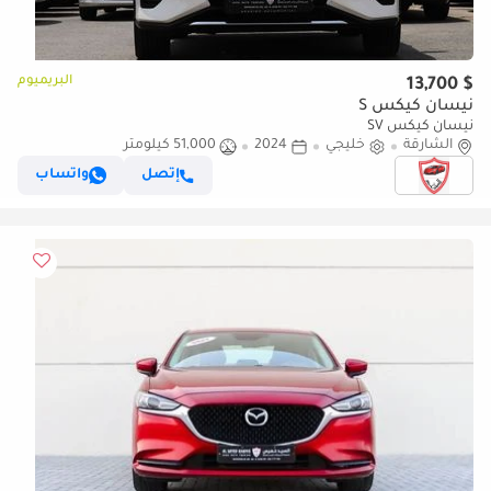
البريميوم
$ 13,700
نيسان كيكس S
نيسان كيكس SV
الشارقة
خليجي
2024
51,000 كيلومتر
إتصل
واتساب