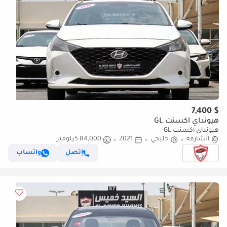
$ 7,400
هيونداي أكسنت GL
هيونداي أكسنت GL
الشارقة
خليجي
2021
84,000 كيلومتر
إتصل
واتساب