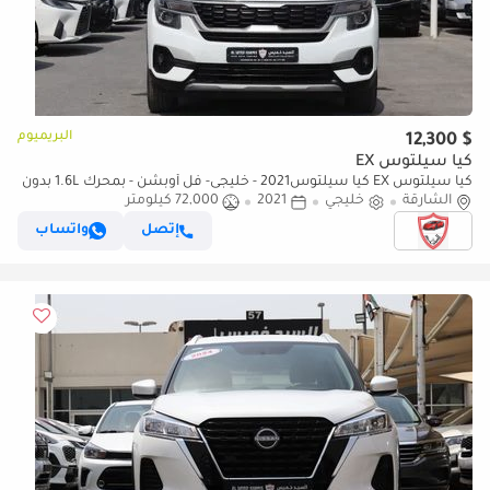
البريميوم
$ 12,300
كيا سيلتوس EX
كيا سيلتوس EX كيا سيلتوس2021 - خليجى- فل أوبشن - بمحرك 1.6L بدون
الشارقة
حوادث - بحاله ممتازه
خليجي
2021
72,000 كيلومتر
إتصل
واتساب