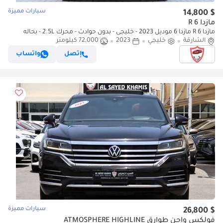
سيارات مميزة
$ 14,800
مازدا 6 R
مازدا 6 R مازدا 6 موديل 2023 - خليجى - بدون حوادث - محرك 2.5L - بحاله
ممتازه
الشارقة
خليجي
2023
72,000 كيلومتر
إتصل
واتساب
سيارات مميزة
$ 26,800
فولكس واجن طوارق ATMOSPHERE HIGHLINE