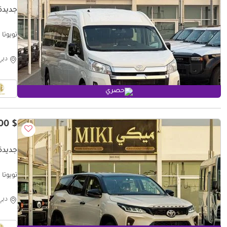
جديدة 
تويوتا هاياس ic || 2026
دبي
حصري
$ 40,000
جديدة ت
تويوتا فو
دبي