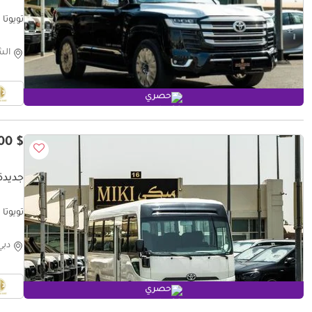
تويوتا لاند كر
الش
حصري
$ 48,200
جديدة
تويوتا كوستر rs | 2025
دبي
حصري