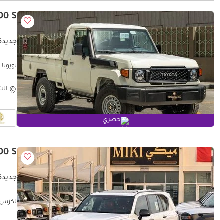
$ 45,200
جديدة 
تويوتا لان
الش
حصري
$ 154,800
جديدة لكز
لكزس X 600 VIP