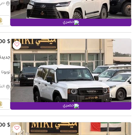
دبي
حصري
$ 46,600
جديدة ت
تويوتا بر
الش
حصري
$ 43,800