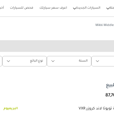
لة
السيارات الجديدة
اعرف سعر سيارتك
فحص للسيارات
أخب
السنة
نوع البائع
ويوتا لاند كروزر VXR
البريميوم