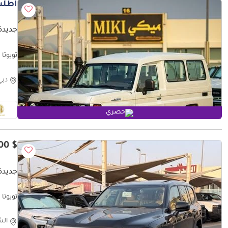
أطلب
جديدة ت
تويوتا لاند كروزر 70 2026
دبي
حصري
$ 95,900
جديدة ت
تويوتا لا
الش