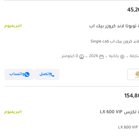
تويوتا لاند كروزر بيك آب
البريميوم
د كروزر بيك آب Single cab
ارقة
يابانية
2026
0 كيلومتر
إتصل
واتساب
س LX 600 VIP
البريميوم
L