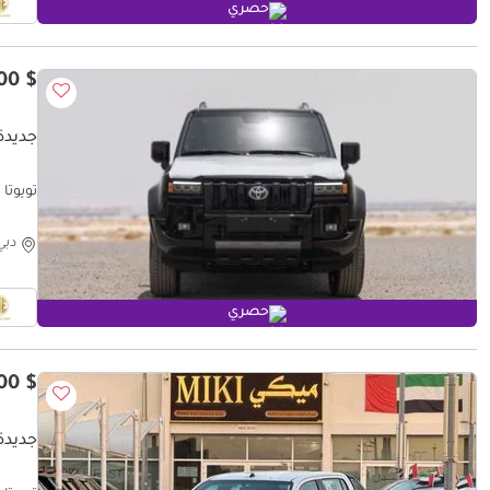
حصري
$ 61,600
جديدة ت
تويوتا بر
دبي
حصري
$ 46,600
جديدة ت