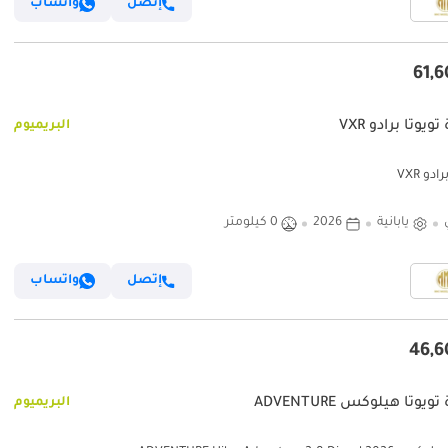
إتصل
واتساب
ويوتا برادو VXR
البريميوم
ادو VXR
يابانية
2026
0 كيلومتر
إتصل
واتساب
ويوتا هيلوكس ADVENTURE
البريميوم