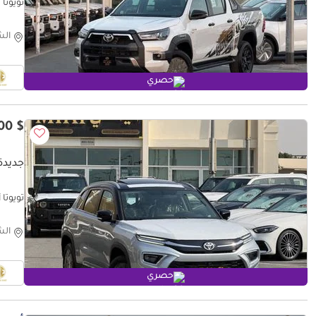
تويوتا هيلوكس sel 2026
الش
حصري
$ 20,500
جديدة ت
تويوتا أوربان كرو
الش
حصري