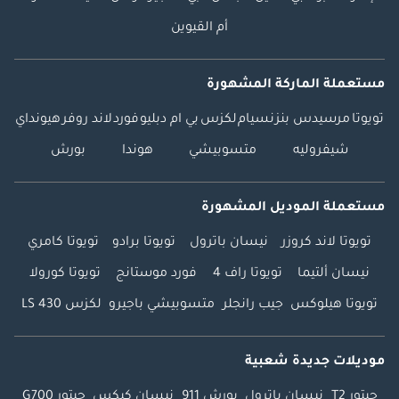
أم القيوين
مستعملة الماركة المشهورة
تويوتا
مرسيدس بنز
نسيام
لكزس
بي ام دبليو
فورد
لاند روفر
هيونداي
شيفروليه
متسوبيشي
هوندا
بورش
مستعملة الموديل المشهورة
تويوتا لاند كروزر
نيسان باترول
تويوتا برادو
تويوتا كامري
نيسان ألتيما
تويوتا راف 4
فورد موستانج
تويوتا كورولا
تويوتا هيلوكس
جيب رانجلر
متسوبيشي باجيرو
لكزس LS 430
موديلات جديدة شعبية
جيتور T2
نيسان باترول
بورش 911
نيسان كيكس
جيتور G700