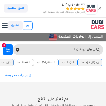
تطبيق دوبي كارز
افتح التطبيق
اعثر على سيارتك المثالية بسرعة أكبر
بع
تطبيق
الشحن إلى
الولايات المتحدة
3
بي واي دي هان L
بي واي دي
هان L
السعر ($)
السنة
دبي
لم نعثر على نتائج