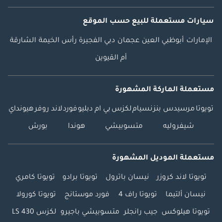
سيارات مستعملة
للبيع
حسب الموقع
الإمارات
أبوظبي
العين
عجمان
دبي
الفجيرة
رأس الخيمة
الشارقة
أم القيوين
مستعملة الماركة المشهورة
تويوتا
مرسيدس بنز
نسيام
لكزس
بي ام دبليو
فورد
لاند روفر
هيونداي
شيفروليه
متسوبيشي
هوندا
بورش
مستعملة الموديل المشهورة
تويوتا لاند كروزر
نيسان باترول
تويوتا برادو
تويوتا كامري
نيسان ألتيما
تويوتا راف 4
فورد موستانج
تويوتا كورولا
تويوتا هيلوكس
جيب رانجلر
متسوبيشي باجيرو
لكزس LS 430