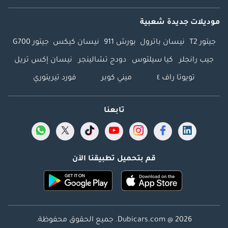
موديلات جديدة شعبية
جيتور T2
نيسان باترول
بورش 911
نيسان كيكس
جيتور G700
جيب رانجلر
كيا سيلتوس
دودج تشالينجر
نيسان إكس تريل
تويوتا راف ٤
ميني كوبر
فورد تيريتوري
تابعنا
قم بتحميل تطبيقنا الآن
Dubicars.com @ 2026. جميع الحقوق محفوظة.