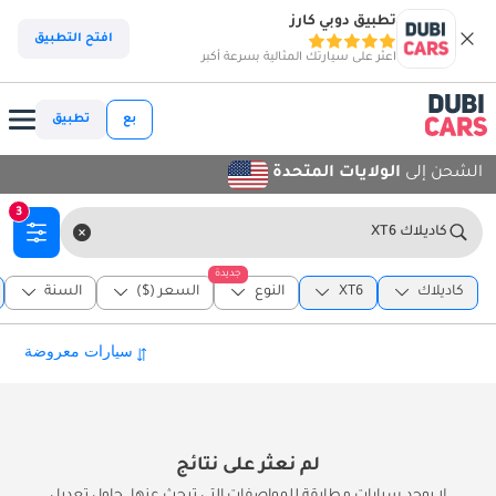
تطبيق دوبي كارز
افتح التطبيق
اعثر على سيارتك المثالية بسرعة أكبر
بع
تطبيق
الشحن إلى
الولايات المتحدة
3
كاديلاك XT6
جديدة
كاديلاك
XT6
النوع
السعر ($)
السنة
لم نعثر على نتائج