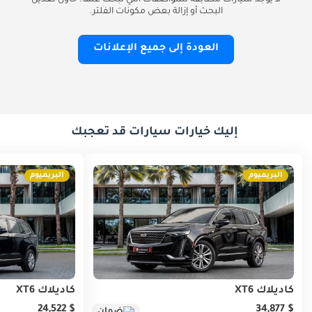
لا يوجد سيارات مطابقة للمواصفات التي تبحث عنها. حاول تعديل
البحث أو إزالة بعض مكونات الفلتر.
العودة إلى جميع الإعلانات
إليك خيارات سيارات قد تعجبك
البريميوم
البريميوم
كاديلاك XT6
كاديلاك XT6
$ 24,522
$ 34,877
ضمان