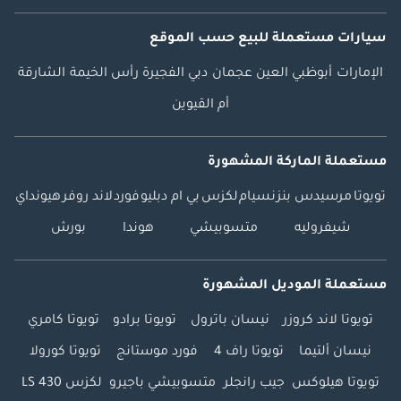
سيارات مستعملة
للبيع
حسب الموقع
الإمارات
أبوظبي
العين
عجمان
دبي
الفجيرة
رأس الخيمة
الشارقة
أم القيوين
مستعملة الماركة المشهورة
تويوتا
مرسيدس بنز
نسيام
لكزس
بي ام دبليو
فورد
لاند روفر
هيونداي
شيفروليه
متسوبيشي
هوندا
بورش
مستعملة الموديل المشهورة
تويوتا لاند كروزر
نيسان باترول
تويوتا برادو
تويوتا كامري
نيسان ألتيما
تويوتا راف 4
فورد موستانج
تويوتا كورولا
تويوتا هيلوكس
جيب رانجلر
متسوبيشي باجيرو
لكزس LS 430