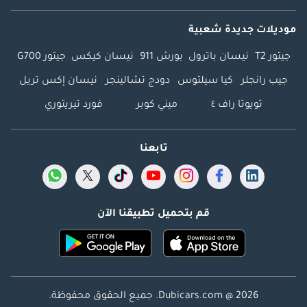
موديلات جديدة شعبية
جيتور T2
نيسان باترول
بورش 911
نيسان كيكس
جيتور G700
جيب رانجلر
كيا سيلتوس
دودج تشالينجر
نيسان إكس تريل
تويوتا راف ٤
ميني كوبر
فورد تيريتوري
تابعنا
قم بتحميل تطبيقنا الآن
Dubicars.com @ 2026. جميع الحقوق محفوظة.