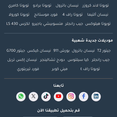
تويوتا لاند كروزر
نيسان باترول
تويوتا برادو
تويوتا كامري
نيسان ألتيما
تويوتا راف 4
فورد موستانج
تويوتا كورولا
تويوتا هيلوكس
جيب رانجلر
متسوبيشي باجيرو
لكزس LS 430
موديلات جديدة شعبية
جيتور T2
نيسان باترول
بورش 911
نيسان كيكس
جيتور G700
جيب رانجلر
كيا سيلتوس
دودج تشالينجر
نيسان إكس تريل
تويوتا راف ٤
ميني كوبر
فورد تيريتوري
تابعنا
قم بتحميل تطبيقنا الآن