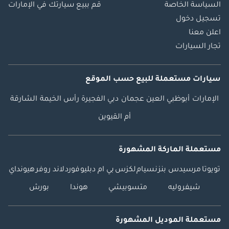
السياسة الخاصة
قم ببيع سيارتك في الإمارات
تسجيل دخول
اعلن معنا
تجار السيارات
سيارات مستعملة
للبيع
حسب الموقع
الإمارات
أبوظبي
العين
عجمان
دبي
الفجيرة
رأس الخيمة
الشارقة
أم القيوين
مستعملة الماركة المشهورة
تويوتا
مرسيدس بنز
نسيام
لكزس
بي ام دبليو
فورد
لاند روفر
هيونداي
شيفروليه
متسوبيشي
هوندا
بورش
مستعملة الموديل المشهورة