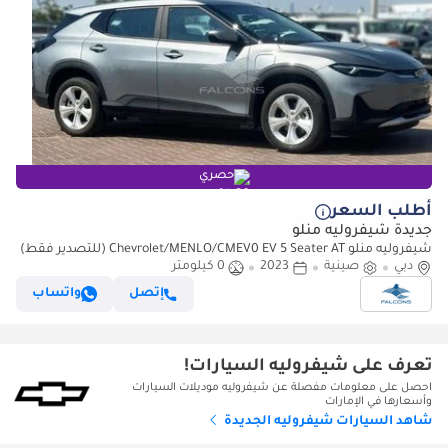
حصري
أطلب السعر
جديدة شيفروليه منلو
شيفروليه منلو Chevrolet/MENLO/CMEV0 EV 5 Seater AT (للتصدير فقط)
دبي
صينية
2023
0 كيلومتر
إتصل
واتساب
تعرف على شيفروليه السيارات!
احصل على معلومات مفصلة عن شيفروليه موديلات السيارات
وأسعارها في الإمارات
شاهد السيارات شيفروليه الجديدة