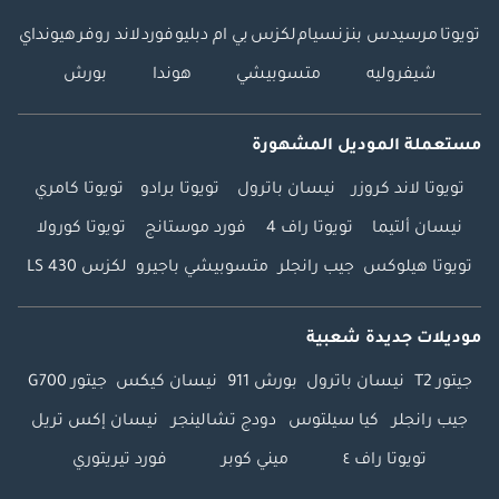
تويوتا
مرسيدس بنز
نسيام
لكزس
بي ام دبليو
فورد
لاند روفر
هيونداي
شيفروليه
متسوبيشي
هوندا
بورش
مستعملة الموديل المشهورة
تويوتا لاند كروزر
نيسان باترول
تويوتا برادو
تويوتا كامري
نيسان ألتيما
تويوتا راف 4
فورد موستانج
تويوتا كورولا
تويوتا هيلوكس
جيب رانجلر
متسوبيشي باجيرو
لكزس LS 430
موديلات جديدة شعبية
جيتور T2
نيسان باترول
بورش 911
نيسان كيكس
جيتور G700
جيب رانجلر
كيا سيلتوس
دودج تشالينجر
نيسان إكس تريل
تويوتا راف ٤
ميني كوبر
فورد تيريتوري