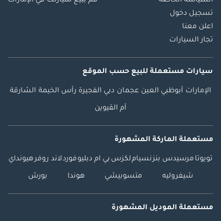
السياسة الخاصة
قم ببيع سيارتك في الإمارات
تسجيل دخول
اعلن معنا
تجار السيارات
سيارات مستعملة
للبيع
حسب الموقع
الإمارات
أبوظبي
العين
عجمان
دبي
الفجيرة
رأس الخيمة
الشارقة
أم القيوين
مستعملة الماركة المشهورة
تويوتا
مرسيدس بنز
نسيام
لكزس
بي ام دبليو
فورد
لاند روفر
هيونداي
شيفروليه
متسوبيشي
هوندا
بورش
مستعملة الموديل المشهورة