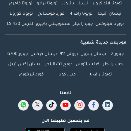
تويوتا لاند كروزر
نيسان باترول
تويوتا برادو
تويوتا كامري
نيسان ألتيما
تويوتا راف 4
فورد موستانج
تويوتا كورولا
تويوتا هيلوكس
جيب رانجلر
متسوبيشي باجيرو
لكزس LS 430
موديلات جديدة شعبية
جيتور T2
نيسان باترول
بورش 911
نيسان كيكس
جيتور G700
جيب رانجلر
كيا سيلتوس
دودج تشالينجر
نيسان إكس تريل
تويوتا راف ٤
ميني كوبر
فورد تيريتوري
تابعنا
قم بتحميل تطبيقنا الآن