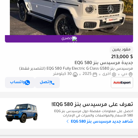
حصري
مقود يمين
$ 213,000
جديدة مرسيدس بنز EQG 580
مرسيدس بنز EQG 580 Fully Electric G Class G580 (للتصدير فقط)
دبي
أخرى
2025
30 كيلومتر
إتصل
واتساب
تعرف على مرسيدس بنز EQG 580!
احصل على معلومات مفصلة حول مرسيدس بنز EQG
580 الأسعار والمواصفات والميزات في الإمارات
شاهد جديد مرسيدس بنز EQG 580