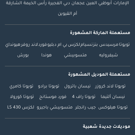
الإمارات
أبوظبي
العين
عجمان
دبي
الفجيرة
رأس الخيمة
الشارقة
أم القيوين
مستعملة الماركة المشهورة
تويوتا
مرسيدس بنز
نسيام
لكزس
بي ام دبليو
فورد
لاند روفر
هيونداي
شيفروليه
متسوبيشي
هوندا
بورش
مستعملة الموديل المشهورة
تويوتا لاند كروزر
نيسان باترول
تويوتا برادو
تويوتا كامري
نيسان ألتيما
تويوتا راف 4
فورد موستانج
تويوتا كورولا
تويوتا هيلوكس
جيب رانجلر
متسوبيشي باجيرو
لكزس LS 430
موديلات جديدة شعبية