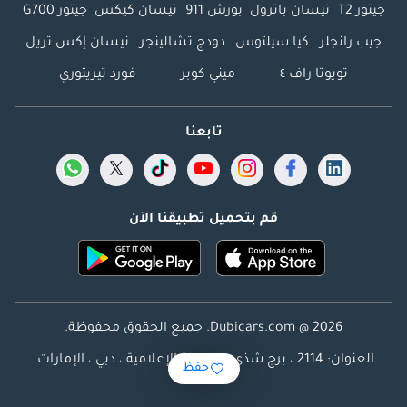
جيتور T2
نيسان باترول
بورش 911
نيسان كيكس
جيتور G700
جيب رانجلر
كيا سيلتوس
دودج تشالينجر
نيسان إكس تريل
تويوتا راف ٤
ميني كوبر
فورد تيريتوري
تابعنا
قم بتحميل تطبيقنا الآن
Dubicars.com @ 2026. جميع الحقوق محفوظة.
العنوان: 2114 ، برج شذى ، المدينة الإعلامية ، دبي ، الإمارات
حفظ