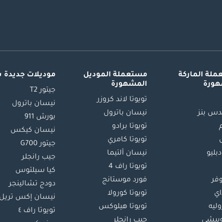
لة الماركة
مستعملة الموديل
موديلات جديدة 
هورة
المشهورة
جيتور T2
تويوتا لاند كروزر
نيسان باترول
س بنز
نيسان باترول
بورش 911
تويوتا برادو
نيسان كيكس
تويوتا كامري
جيتور G700
دبليو
نيسان ألتيما
جيب رانجلر
تويوتا راف 4
كيا سيلتوس
وفر
فورد موستانج
دودج تشالينجر
اي
تويوتا كورولا
نيسان إكس تريل
ليه
تويوتا هيلوكس
تويوتا راف ٤
بيشي
جيب رانجلر