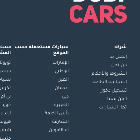
شركة
سيارات مستعملة
حسب
مستعم
الموقع
المش
إتصل بنا
الإمارات
تويوتا
من نحن
أبوظبي
مرسيد
الشروط والأحكام
العين
نسيام
السياسة الخاصة
عجمان
لكزس
تسجيل دخول
دبي
بي ام 
اعلن معنا
الفجيرة
فورد
تجار السيارات
رأس الخيمة
لاند ر
الشارقة
هيوند
أم القيوين
شيفرو
متسو