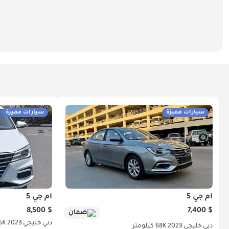
سيارات مميزة
سيارات مميزة
أم جي 5
أم جي 5
$ 8,500
$ 7,400
ضمان
دبي
خليجي
2023
45K كي
دبي
خليجي
2023
68K كيلومتر