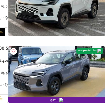
تويوتا راف ٤ 2.0L Petrol AWD 2026 Oman Spec
دبي
$ 34,500
استجابة سريعة
جديدة ت
تويوتا راف
دبي
حصري