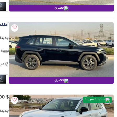
حصري
أطلب
جديدة ت
تويوتا راف ٤ URE
دبي
حصري
$ 33,400
استجابة سريعة
جديدة ت