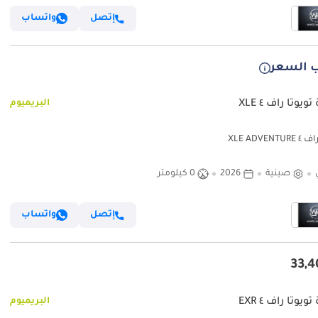
إتصل
واتساب
 السعر
ويوتا راف ٤ XLE
البريميوم
XLE ADVENT
صينية
2026
0 كيلومتر
إتصل
واتساب
ويوتا راف ٤ EXR
البريميوم