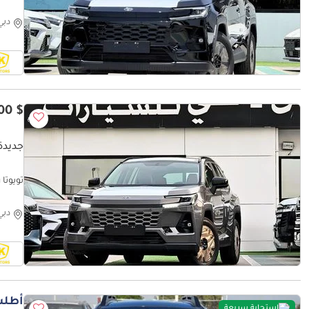
VPLEF)
دبي
$ 35,100
جديدة ت
XLEO)
دبي
أطلب
استجابة سريعة