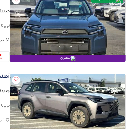
جديدة تو
تويوتا راف ٤
دبي
حصري
أطلب
جديدة ت
تويوتا راف
دبي