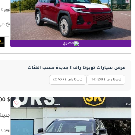
تويوتا راف ٤ 2.0L Petrol
دبي
حصري
عرض سيارات تويوتا راف ٤ جديدة حسب الفئات
تويوتا راف ٤ EXR
‏(14)
تويوتا راف ٤ VXR
‏(2)
$ 34,800
جديدة 