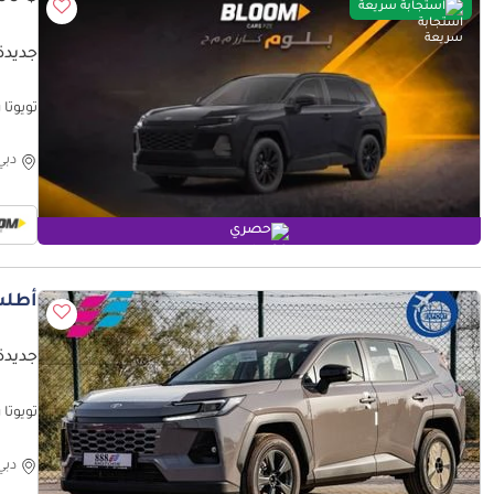
استجابة سريعة
جديدة ت
تويوتا راف ٤  Rav4 XLE 4x4 2.0L AT Petrol AWD
دبي
حصري
أطلب
جديدة ت
تويوتا را
دبي