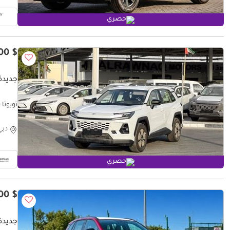
حصري
$ 32,100
جديدة ت
تويوتا راف ٤ YOTA RAV4 2.0L LE
دبي
حصري
$ 34,200
جديدة ت