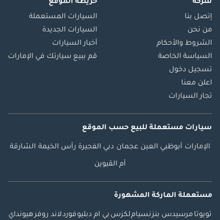
شركة
خريطة الموقع
إتصل بنا
السيارات المستعملة
من نحن
السيارات الجديدة
الشروط والأحكام
أخبار السيارات
السياسة الخاصة
قم ببيع سيارتك في الإمارات
تسجيل دخول
اعلن معنا
تجار السيارات
سيارات مستعملة
للبيع
حسب الموقع
الإمارات
أبوظبي
العين
عجمان
دبي
الفجيرة
رأس الخيمة
الشارقة
أم القيوين
مستعملة الماركة المشهورة
تويوتا
مرسيدس بنز
نسيام
لكزس
بي ام دبليو
فورد
لاند روفر
هيونداي