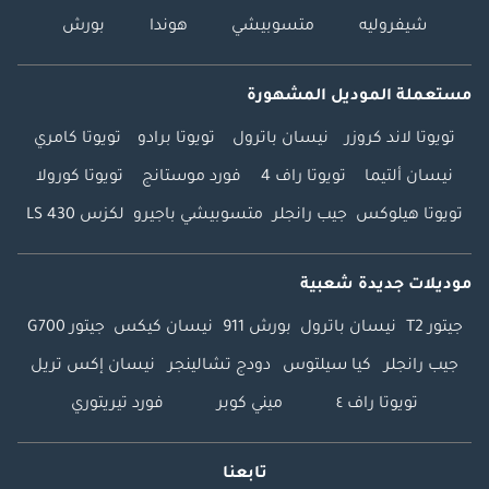
شيفروليه
متسوبيشي
هوندا
بورش
مستعملة الموديل المشهورة
تويوتا لاند كروزر
نيسان باترول
تويوتا برادو
تويوتا كامري
نيسان ألتيما
تويوتا راف 4
فورد موستانج
تويوتا كورولا
تويوتا هيلوكس
جيب رانجلر
متسوبيشي باجيرو
لكزس LS 430
موديلات جديدة شعبية
جيتور T2
نيسان باترول
بورش 911
نيسان كيكس
جيتور G700
جيب رانجلر
كيا سيلتوس
دودج تشالينجر
نيسان إكس تريل
تويوتا راف ٤
ميني كوبر
فورد تيريتوري
تابعنا