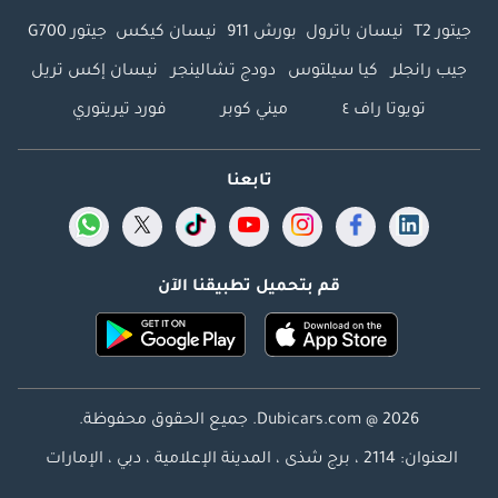
جيتور T2
نيسان باترول
بورش 911
نيسان كيكس
جيتور G700
جيب رانجلر
كيا سيلتوس
دودج تشالينجر
نيسان إكس تريل
تويوتا راف ٤
ميني كوبر
فورد تيريتوري
تابعنا
قم بتحميل تطبيقنا الآن
Dubicars.com @ 2026. جميع الحقوق محفوظة.
العنوان: 2114 ، برج شذى ، المدينة الإعلامية ، دبي ، الإمارات