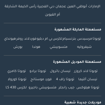
الإمارات
أبوظبي
العين
عجمان
دبي
الفجيرة
رأس الخيمة
الشارقة
أم القيوين
مستعملة الماركة المشهورة
تويوتا
مرسيدس بنز
نسيام
لكزس
بي ام دبليو
فورد
لاند روفر
هيونداي
شيفروليه
متسوبيشي
هوندا
بورش
مستعملة الموديل المشهورة
تويوتا لاند كروزر
نيسان باترول
تويوتا برادو
تويوتا كامري
نيسان ألتيما
تويوتا راف 4
فورد موستانج
تويوتا كورولا
تويوتا هيلوكس
جيب رانجلر
متسوبيشي باجيرو
لكزس LS 430
موديلات جديدة شعبية