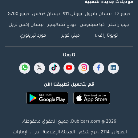
موديلات جديدة شعبية
جيتور T2
نيسان باترول
بورش 911
نيسان كيكس
جيتور G700
جيب رانجلر
كيا سيلتوس
دودج تشالينجر
نيسان إكس تريل
تويوتا راف ٤
ميني كوبر
فورد تيريتوري
تابعنا
قم بتحميل تطبيقنا الآن
Dubicars.com @ 2026. جميع الحقوق محفوظة.
العنوان: 2114 ، برج شذى ، المدينة الإعلامية ، دبي ، الإمارات