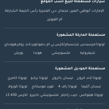
سيارات مستعملة
للبيع
حسب الموقع
الإمارات
أبوظبي
العين
عجمان
دبي
الفجيرة
رأس الخيمة
الشارقة
أم القيوين
مستعملة الماركة المشهورة
تويوتا
مرسيدس بنز
نسيام
لكزس
بي ام دبليو
فورد
لاند روفر
هيونداي
شيفروليه
متسوبيشي
هوندا
بورش
مستعملة الموديل المشهورة
تويوتا لاند كروزر
نيسان باترول
تويوتا برادو
تويوتا كامري
نيسان ألتيما
تويوتا راف 4
فورد موستانج
تويوتا كورولا
تويوتا هيلوكس
جيب رانجلر
متسوبيشي باجيرو
لكزس LS 430