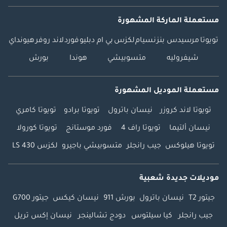
مستعملة الماركة المشهورة
تويوتا
مرسيدس بنز
نسيام
لكزس
بي ام دبليو
فورد
لاند روفر
هيونداي
شيفروليه
متسوبيشي
هوندا
بورش
مستعملة الموديل المشهورة
تويوتا لاند كروزر
نيسان باترول
تويوتا برادو
تويوتا كامري
نيسان ألتيما
تويوتا راف 4
فورد موستانج
تويوتا كورولا
تويوتا هيلوكس
جيب رانجلر
متسوبيشي باجيرو
لكزس LS 430
موديلات جديدة شعبية
جيتور T2
نيسان باترول
بورش 911
نيسان كيكس
جيتور G700
جيب رانجلر
كيا سيلتوس
دودج تشالينجر
نيسان إكس تريل