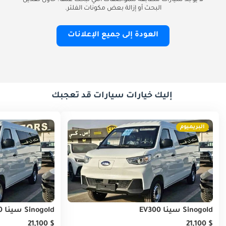
لا يوجد سيارات مطابقة للمواصفات التي تبحث عنها. حاول تعديل
البحث أو إزالة بعض مكونات الفلتر.
العودة إلى جميع الإعلانات
إليك خيارات سيارات قد تعجبك
البريميوم
Sinogold سينا EV300
Sinogold سينا EV300
$ 21,100
$ 21,100