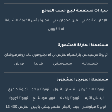
سيارات مستعملة
للبيع
حسب الموقع
الإمارات
أبوظبي
العين
عجمان
دبي
الفجيرة
رأس الخيمة
الشارقة
أم القيوين
مستعملة الماركة المشهورة
تويوتا
مرسيدس بنز
نسيام
لكزس
بي ام دبليو
فورد
لاند روفر
هيونداي
شيفروليه
متسوبيشي
هوندا
بورش
مستعملة الموديل المشهورة
تويوتا لاند كروزر
نيسان باترول
تويوتا برادو
تويوتا كامري
نيسان ألتيما
تويوتا راف 4
فورد موستانج
تويوتا كورولا
تويوتا هيلوكس
جيب رانجلر
متسوبيشي باجيرو
لكزس LS 430