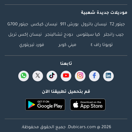
موديلات جديدة شعبية
جيتور T2
نيسان باترول
بورش 911
نيسان كيكس
جيتور G700
جيب رانجلر
كيا سيلتوس
دودج تشالينجر
نيسان إكس تريل
تويوتا راف ٤
ميني كوبر
فورد تيريتوري
تابعنا
قم بتحميل تطبيقنا الآن
Dubicars.com @ 2026. جميع الحقوق محفوظة.