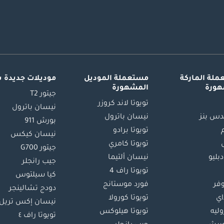
لة الماركة
مستعملة الموديل
موديلات جديدة 
هورة
المشهورة
جيتور T2
تويوتا لاند كروزر
نيسان باترول
س بنز
نيسان باترول
بورش 911
تويوتا برادو
نيسان كيكس
تويوتا كامري
جيتور G700
دبليو
نيسان ألتيما
جيب رانجلر
تويوتا راف 4
كيا سيلتوس
وفر
فورد موستانج
دودج تشالينجر
اي
تويوتا كورولا
نيسان إكس تريل
ليه
تويوتا هيلوكس
تويوتا راف ٤