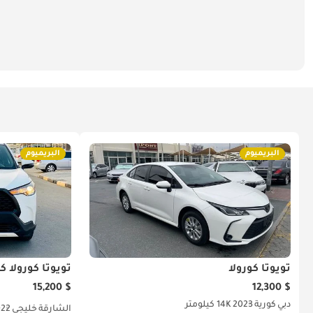
البريميوم
البريميوم
تويوتا كورولا
تويوتا كورولا 
$ 15,200
$ 12,300
دبي
كورية
2023
14K كيلومتر
الشارقة
خليجي
022