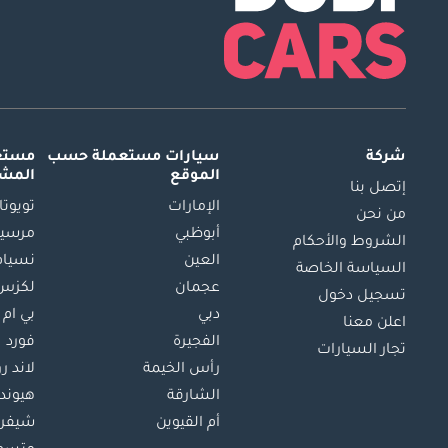
شركة
سيارات مستعملة
حسب
مستعم
الموقع
المش
إتصل بنا
الإمارات
تويوتا
من نحن
أبوظبي
مرسيد
الشروط والأحكام
العين
نسيام
السياسة الخاصة
عجمان
لكزس
تسجيل دخول
دبي
بي ام 
اعلن معنا
الفجيرة
فورد
تجار السيارات
رأس الخيمة
لاند ر
الشارقة
هيوند
أم القيوين
شيفرو