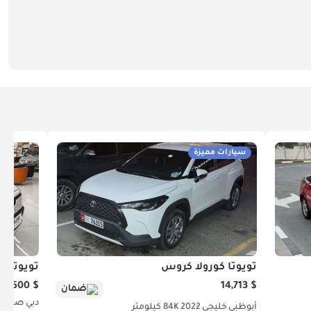
سيارات مميزة
تويوتا كورولا كروس
تويوتا كو
$ 20,500
$ 14,713
ضمان
دبي
صينية
أبوظبي
خليجي
2022
84K كيلومتر