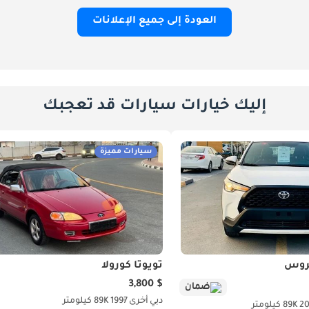
العودة إلى جميع الإعلانات
إليك خيارات سيارات قد تعجبك
سيارات مميزة
كروس
تويوتا كورولا
$ 3,800
ضمان
دبي
أخرى
1997
89K كيلومتر
2
89K كيلومتر