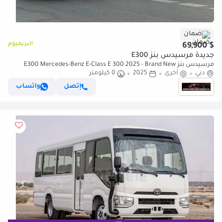
ضمان
البريميوم
$ 69,900
جديدة مرسيدس بنز E300
مرسيدس بنز E300 Mercedes-Benz E-Class E 300 2025 - Brand New
دبي
أخرى
2025
Luxury - Full Options With Warranty
0 كيلومتر
إتصل
واتساب