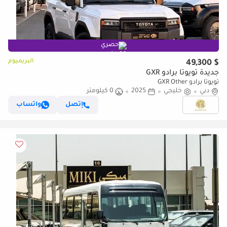
حصري
البريميوم
$ 49,300
جديدة تويوتا برادو GXR
تويوتا برادو GXR Other
دبي
خليجي
2025
0 كيلومتر
إتصل
واتساب