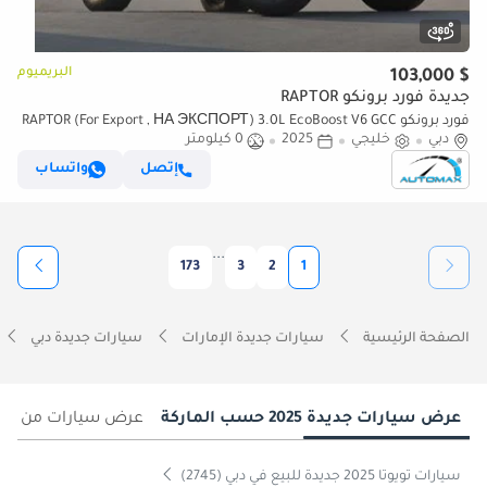
البريميوم
$ 103,000
جديدة فورد برونكو RAPTOR
فورد برونكو RAPTOR (For Export , НА ЭКСПОРТ) 3.0L EcoBoost V6 GCC
دبي
خليجي
2025
0 كيلومتر
2025 Без пробега
إتصل
واتساب
...
173
3
2
1
الصفحة الرئيسية
سيارات جديدة الإمارات
سيارات جديدة دبي
عرض سيارات جديدة 2025 حسب الماركة
عرض سيارات من سنو
سيارات تويوتا 2025 جديدة للبيع في دبي (2745)