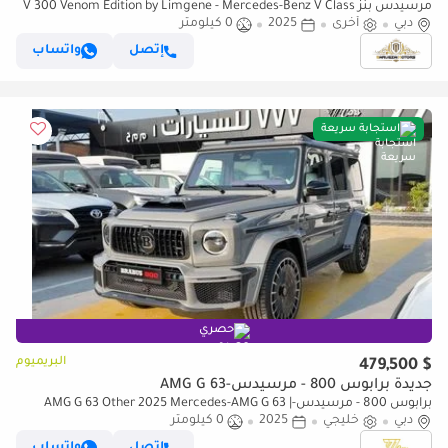
مرسيدس بنز V 300 Venom Edition by Limgene - Mercedes-Benz V Class
دبي
أخرى
2025
0 كيلومتر
إتصل
واتساب
استجابة سريعة
حصري
البريميوم
$ 479,500
جديدة برابوس 800 - مرسيدس-AMG G 63
برابوس 800 - مرسيدس-AMG G 63 Other 2025 Mercedes-AMG G 63 |
دبي
خليجي
2025
0 كيلومتر
4.0L Twin-Turbo V8 | 800 HP | BRABUS Middle East Warranty
إتصل
واتساب