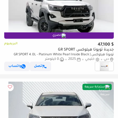
حصري
البريميوم
$ 47,100
جديدة تويوتا هيلوكس GR SPORT
تويوتا هيلوكس GR SPORT 4.0L - Platinum White Pearl Inside Black |
دبي
Export Only
خليجي
2025
0 كيلومتر
إتصل
واتساب
استجابة سريعة