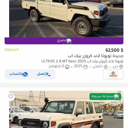
حصري
البريميوم
$ 62,500
جديدة تويوتا لاند كروزر بيك آب
تويوتا لاند كروزر بيك آب LC79 DC 2.8 MT basic 2025
دبي
خليجي
2025
0 كيلومتر
إتصل
واتساب
استجابة سريعة