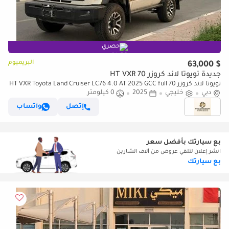
حصري
البريميوم
$ 63,000
جديدة تويوتا لاند كروزر 70 HT VXR
تويوتا لاند كروزر 70 HT VXR Toyota Land Cruiser LC76 4.0 AT 2025 GCC full
option
دبي
خليجي
2025
0 كيلومتر
إتصل
واتساب
بع سيارتك بأفضل سعر
انشر إعلان لتلقي عروض من آلاف الشارين
بع سيارتك