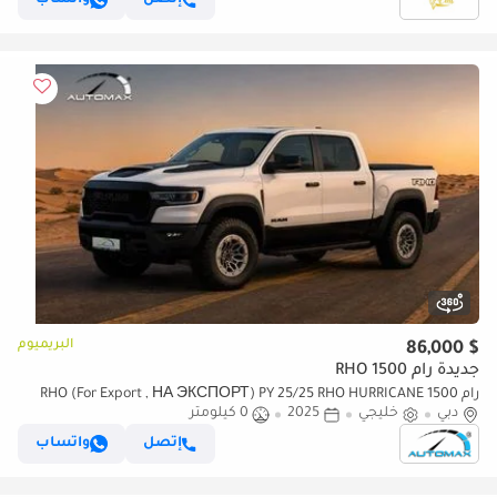
البريميوم
$ 86,000
جديدة رام 1500 RHO
رام 1500 RHO (For Export , НА ЭКСПОРТ) PY 25/25 RHO HURRICANE
دبي
خليجي
2025
0 كيلومتر
H.O 3.0TT GCC Без пробега
إتصل
واتساب