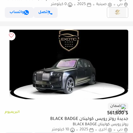
دبي
at Nansha, China
صينية
2025
0 كيلومتر
إتصل
واتساب
ضمان
البريميوم
$ 561,600
جديدة رولز رويس كولينان BLACK BADGE
رولز رويس كولينان BLACK BADGE
دبي
أخرى
2025
10 كيلومتر