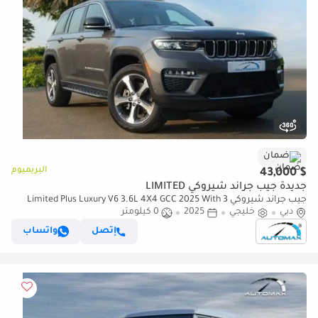
ضمان
البريميوم
$ 43,000
جديدة جيب جراند شيروكي LIMITED
جيب جراند شيروكي Limited Plus Luxury V6 3.6L 4X4 GCC 2025 With 3
دبي
خليجي
2025
0 كيلومتر
Years Or 60,000 Km Warranty @Official Dealer
إتصل
واتساب