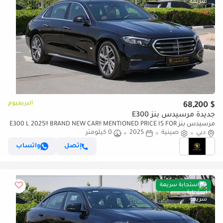
البريميوم
$ 68,200
جديدة مرسيدس بنز E300
مرسيدس بنز E300 L 2025!! BRAND NEW CAR!! MENTIONED PRICE IS FOR
دبي
EXPORT ONLY
صينية
2025
0 كيلومتر
إتصل
واتساب
استجابة سريعة