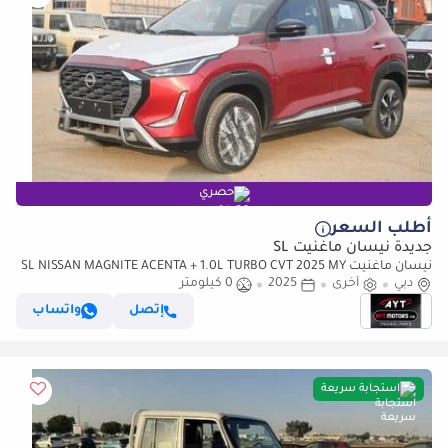
حصري
أطلب السعر
جديدة نيسان ماغنيت SL
نيسان ماغنيت SL NISSAN MAGNITE ACENTA + 1.0L TURBO CVT 2025 MY
دبي
(للتصدير فقط)
أخرى
2025
0 كيلومتر
إتصل
واتساب
استجابة سريعة