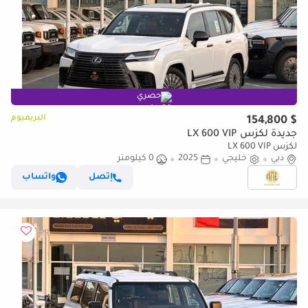
حصري
البريميوم
$ 154,800
جديدة لكزس LX 600 VIP
لكزس LX 600 VIP
دبي
خليجي
2025
0 كيلومتر
إتصل
واتساب