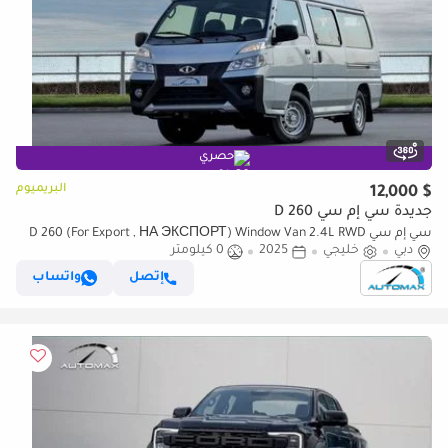
حصري
البريميوم
$ 12,000
جديدة سي إم سي D 260
سي إم سي D 260 (For Export , НА ЭКСПОРТ) Window Van 2.4L RWD
دبي
خليجي
2025
0 كيلومتر
2025 GCC Без пробега
إتصل
واتساب