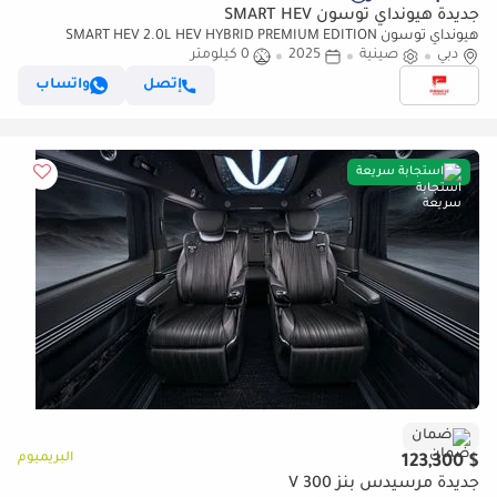
جديدة هيونداي توسون SMART HEV
هيونداي توسون SMART HEV 2.0L HEV HYBRID PREMIUM EDITION
دبي
صينية
2025
0 كيلومتر
إتصل
واتساب
استجابة سريعة
ضمان
البريميوم
$ 123,300
جديدة مرسيدس بنز V 300