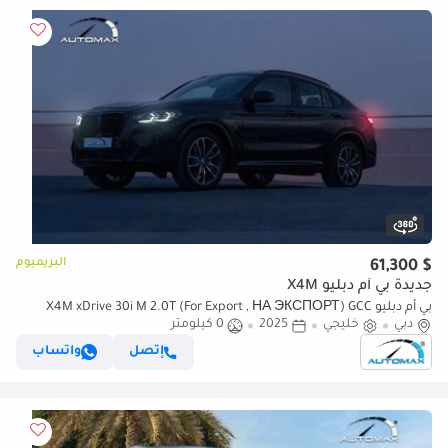
البريميوم
$ 61,300
جديدة بي أم دبليو X4M
بي أم دبليو X4M xDrive 30i M 2.0T (For Export , НА ЭКСПОРТ) GCC
دبي
خليجي
2025
0 كيلومتر
2025 Без пробега
إتصل
واتساب