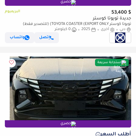
حصري
البريميوم
$ 53,400
جديدة تويوتا كوستر
تويوتا كوستر TOYOTA COASTER (EXPORT ONLY) (للتصدير فقط)
دبي
أخرى
2025
0 كيلومتر
إتصل
واتساب
استجابة سريعة
حصري
أطلب السعر