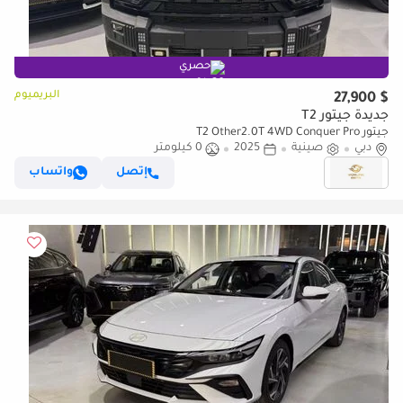
حصري
البريميوم
$ 27,900
جديدة جيتور T2
جيتور T2 Other2.0T 4WD Conquer Pro
دبي
صينية
2025
0 كيلومتر
إتصل
واتساب