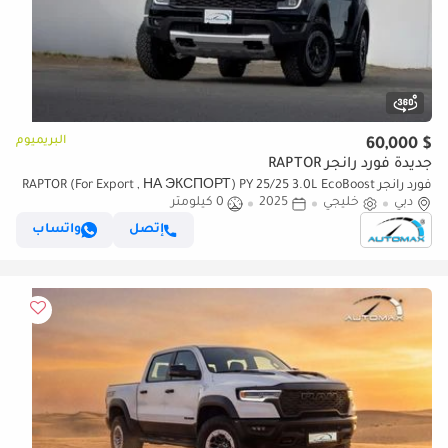
البريميوم
$ 60,000
جديدة فورد رانجر RAPTOR
فورد رانجر RAPTOR (For Export , НА ЭКСПОРТ) PY 25/25 3.0L EcoBoost
دبي
خليجي
2025
0 كيلومتر
V6 GCC Без пробега
إتصل
واتساب