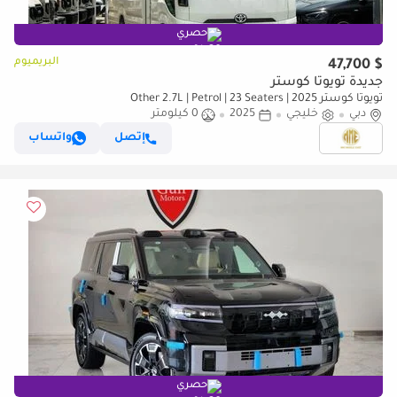
حصري
البريميوم
$ 47,700
جديدة تويوتا كوستر
تويوتا كوستر Other 2.7L | Petrol | 23 Seaters | 2025
دبي
خليجي
2025
0 كيلومتر
إتصل
واتساب
حصري