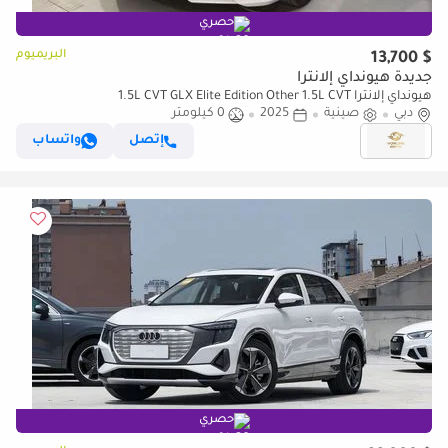
حصري
البريميوم
$ 13,700
جديدة هيونداي إلانترا
هيونداي إلانترا 1.5L CVT GLX Elite Edition Other 1.5L CVT
دبي
صينية
2025
0 كيلومتر
إتصل
واتساب
حصري