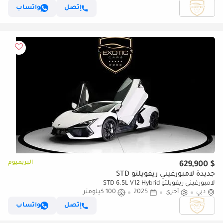
إتصل
واتساب
البريميوم
$ 629,900
جديدة لامبورغيني ريفويلتو STD
لامبورغيني ريفويلتو STD 6.5L V12 Hybrid
دبي
أخرى
2025
100 كيلومتر
إتصل
واتساب