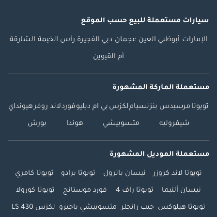
سيارات مستعملة
للبيع
حسب الموقع
الإمارات
أبوظبي
العين
عجمان
دبي
الفجيرة
رأس الخيمة
الشارقة
أم القيوين
مستعملة الماركة المشهورة
تويوتا
مرسيدس بنز
نسيام
لكزس
بي ام دبليو
فورد
لاند روفر
هيونداي
شيفروليه
متسوبيشي
هوندا
بورش
مستعملة الموديل المشهورة
تويوتا لاند كروزر
نيسان باترول
تويوتا برادو
تويوتا كامري
نيسان ألتيما
تويوتا راف 4
فورد موستانج
تويوتا كورولا
تويوتا هيلوكس
جيب رانجلر
متسوبيشي باجيرو
لكزس LS 430