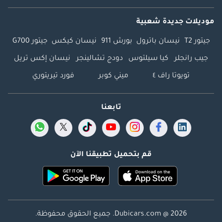
موديلات جديدة شعبية
جيتور T2
نيسان باترول
بورش 911
نيسان كيكس
جيتور G700
جيب رانجلر
كيا سيلتوس
دودج تشالينجر
نيسان إكس تريل
تويوتا راف ٤
ميني كوبر
فورد تيريتوري
تابعنا
قم بتحميل تطبيقنا الآن
Dubicars.com @ 2026. جميع الحقوق محفوظة.