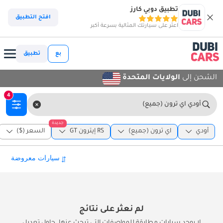
تطبيق دوبي كارز
افتح التطبيق
اعثر على سيارتك المثالية بسرعة أكبر
بع
تطبيق
الشحن إلى
الولايات المتحدة
4
أودي اي ترون (جميع)
جديدة
أودي
اي ترون (جميع)
RS إيترون GT
السعر ($)
لم نعثر على نتائج