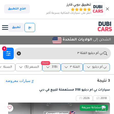
تطبيق دوبي كارز
افتح التطبيق
اعثر على سيارتك المثالية بسرعة أكبر
بع
تطبيق
الشحن إلى
الولايات المتحدة
4
بي أم دبليو الفئة ٣
جديدة
بي أم دبليو
الفئة ٣
318i
السعر ($)
السنة
3 نتيجة
سيارات بي أم دبليو 318i مستعملة للبيع في دبي
(1)
2026
(2)
2018
استجابة سريعة