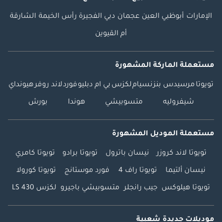
الإمارات
أبوظبي
العين
عجمان
دبي
الفجيرة
رأس الخيمة
الشارقة
أم القيوين
مستعملة الماركة المشهورة
تويوتا
مرسيدس بنز
نسيام
لكزس
بي ام دبليو
فورد
لاند روفر
هيونداي
شيفروليه
متسوبيشي
هوندا
بورش
مستعملة الموديل المشهورة
تويوتا لاند كروزر
نيسان باترول
تويوتا برادو
تويوتا كامري
نيسان ألتيما
تويوتا راف 4
فورد موستانج
تويوتا كورولا
تويوتا هيلوكس
جيب رانجلر
متسوبيشي باجيرو
لكزس LS 430
موديلات جديدة شعبية