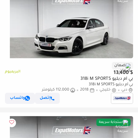
ضمان
البريميوم
$ 13,400
بي أم دبليو 318i M SPORTS
بي أم دبليو 318i M SPORTS
دبي
خليجي
2018
112,000 كيلومتر
إتصل
واتساب
استجابة سريعة