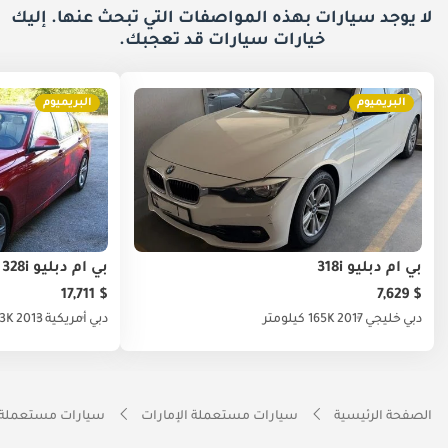
لا يوجد سيارات بهذه المواصفات التي تبحث عنها. إليك
خيارات
سيارات قد تعجبك.
البريميوم
البريميوم
بي أم دبليو 318i
بي أم دبليو 328i
$ 17,711
$ 7,629
دبي
خليجي
2017
165K كيلومتر
دبي
أمريكية
2013
36.3K 
الصفحة الرئيسية
سيارات مستعملة الإمارات
سيارات مستعملة 