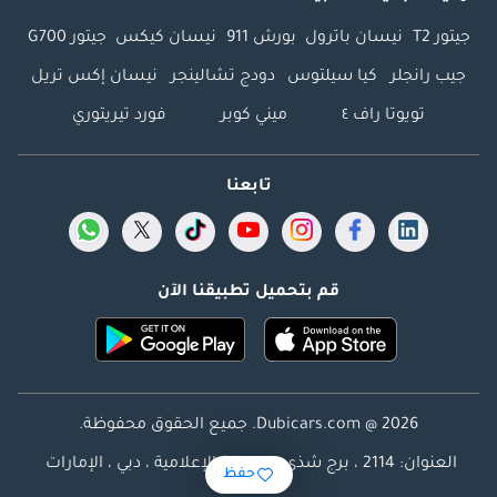
جيتور T2
نيسان باترول
بورش 911
نيسان كيكس
جيتور G700
جيب رانجلر
كيا سيلتوس
دودج تشالينجر
نيسان إكس تريل
تويوتا راف ٤
ميني كوبر
فورد تيريتوري
تابعنا
قم بتحميل تطبيقنا الآن
Dubicars.com @ 2026. جميع الحقوق محفوظة.
العنوان: 2114 ، برج شذى ، المدينة الإعلامية ، دبي ، الإمارات
حفظ