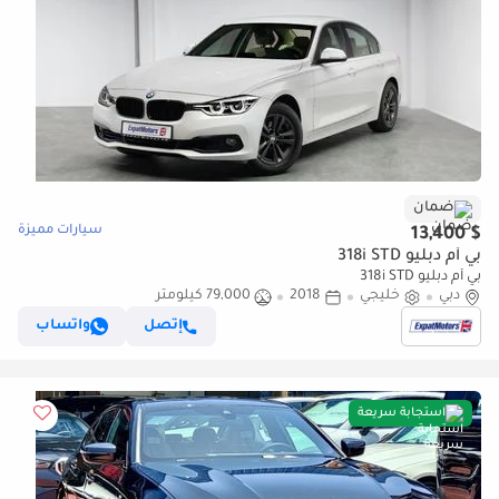
ضمان
سيارات مميزة
$ 13,400
بي أم دبليو 318i STD
بي أم دبليو 318i STD
دبي
خليجي
2018
79,000 كيلومتر
إتصل
واتساب
استجابة سريعة