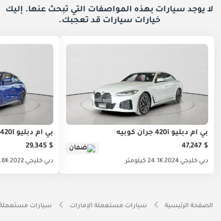
لا يوجد سيارات بهذه المواصفات التي تبحث عنها. إليك
خيارات
سيارات قد تعجبك.
بي أم دبليو 420i جران كوبيه
بي أم دبليو 420i جران كوبيه
$ 29,345
$ 47,247
ضمان
دبي
خليجي
2024
24.1K كيلومتر
دبي
خليجي
2022
96.8K كي
الصفحة الرئيسية
سيارات مستعملة الإمارات
سيارات مستعملة 