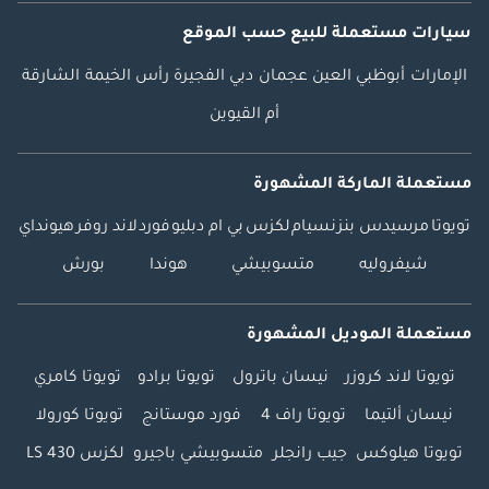
سيارات مستعملة
للبيع
حسب الموقع
الإمارات
أبوظبي
العين
عجمان
دبي
الفجيرة
رأس الخيمة
الشارقة
أم القيوين
مستعملة الماركة المشهورة
تويوتا
مرسيدس بنز
نسيام
لكزس
بي ام دبليو
فورد
لاند روفر
هيونداي
شيفروليه
متسوبيشي
هوندا
بورش
مستعملة الموديل المشهورة
تويوتا لاند كروزر
نيسان باترول
تويوتا برادو
تويوتا كامري
نيسان ألتيما
تويوتا راف 4
فورد موستانج
تويوتا كورولا
تويوتا هيلوكس
جيب رانجلر
متسوبيشي باجيرو
لكزس LS 430