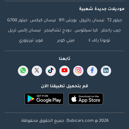
موديلات جديدة شعبية
جيتور T2
نيسان باترول
بورش 911
نيسان كيكس
جيتور G700
جيب رانجلر
كيا سيلتوس
دودج تشالينجر
نيسان إكس تريل
تويوتا راف ٤
ميني كوبر
فورد تيريتوري
تابعنا
قم بتحميل تطبيقنا الآن
Dubicars.com @ 2026. جميع الحقوق محفوظة.